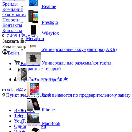
Бренды
Realme
Компания
О компании
Новости
Prestigio
Контакты
Контакты
Wileyfox
+7 495 135-39-43
Мегафон
Заказать звонок
Задать вопрос
Универсальные аккумуляторы (АКБ)
Войти
Универсальные разъемы/контакты
Корзина
0
Избранные товары
0
Запчасти для Apple
Сравнение товаров
0
vcland@vcland.ru
iPad
Пункт выдачи (заказы выдаются по предварительному заказу н
iPhone
Вконтакте
Telegram
YouTube
MacBook
Одноклассники
WhatsApp