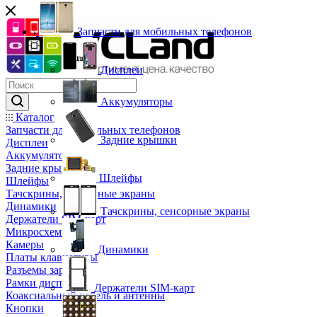
Запчасти для мобильных телефонов
Дисплеи
Аккумуляторы
Каталог
Запчасти для мобильных телефонов
Задние крышки
Дисплеи
Аккумуляторы
Задние крышки
Шлейфы
Шлейфы
Тачскрины, сенсорные экраны
Динамики
Тачскрины, сенсорные экраны
Держатели SIM-карт
Микросхемы
Камеры
Динамики
Платы клавиатуры
Разъемы зарядки
Рамки дисплея
Держатели SIM-карт
Коаксиальный кабель и антенны
Кнопки