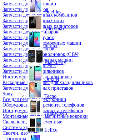
Запчасти для кофемашин
Запчасти для кулеров
OnePlus
Запчасти для кухонных комбаинов
Запчасти для кухонных плит
Запчасти для масляных радиаторов
Micromax
Запчасти для мультиварок
Запчасти для мясорубок
Запчасти для посудомоечных машин
Infinix
Запчасти для пылесосов
Запчасти для микроволновок (СВЧ)
Запчасти для стиральных машин
Blackberry
Запчасти для хлебопечек
Запчасти для холодильников
Инструмент для холодильщиков
Oukitel
Расходные материалы для холодильщиков
Запчасти для игровых приставок
Sony
Tecno
Все для ремонта электроники
Оборудование для ремонта телефонов
Инструменты для ремонта телефонов
Highscreen
Монтажные столы, магнитные коврики
Скальпели, лезвия сменные
Системы хранения
LeEco
Скотчи, изолента
Тачскрины