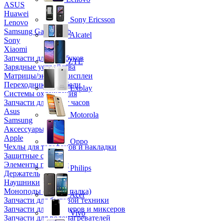
ASUS
Huawei
Sony Ericsson
Lenovo
Samsung Galaxy Tab
Alcatel
Sony
Xiaomi
Запчасти для ноутбуков
ZTE
Зарядные устройства
Матрицы/экраны/дисплеи
Переходники и кабели
Explay
Системы охлаждения
Запчасти для смарт часов
Asus
Motorola
Samsung
Аксессуары
Apple
Oppo
Чехлы для телефонов и накладки
Защитные стекла
Элементы питания
Philips
Держатель
Наушники
Моноподы (Селфи палка)
Acer
Запчасти для бытовой техники
Запчасти для блендеров и миксеров
Vivo
Запчасти для водонагревателей