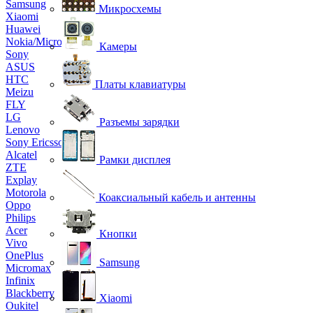
Samsung
Микросхемы
Xiaomi
Huawei
Nokia/Microsoft
Камеры
Sony
ASUS
HTC
Платы клавиатуры
Meizu
FLY
LG
Разъемы зарядки
Lenovo
Sony Ericsson
Alcatel
Рамки дисплея
ZTE
Explay
Motorola
Коаксиальный кабель и антенны
Oppo
Philips
Acer
Кнопки
Vivo
OnePlus
Samsung
Micromax
Infinix
Blackberry
Xiaomi
Oukitel