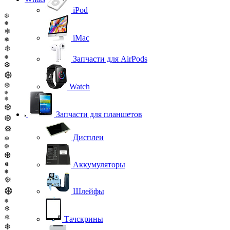
iPod
❆
❅
❄
iMac
❅
❄
❅
Запчасти для AirPods
❆
❆
❆
Watch
❅
❅
❆
Запчасти для планшетов
❆
❅
Дисплеи
❅
❆
❆
Аккумуляторы
❅
❅
❅
❆
Шлейфы
❅
❄
❄
Тачскрины
❄