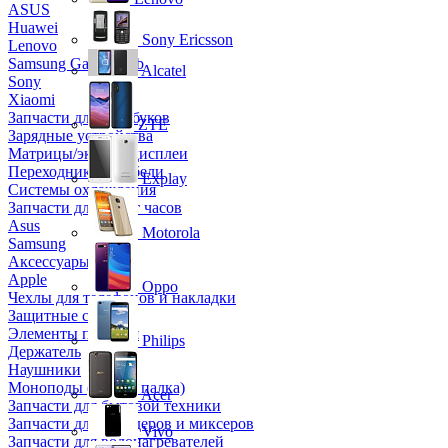
ASUS
Huawei
Sony Ericsson
Lenovo
Samsung Galaxy Tab
Alcatel
Sony
Xiaomi
Запчасти для ноутбуков
ZTE
Зарядные устройства
Матрицы/экраны/дисплеи
Переходники и кабели
Explay
Системы охлаждения
Запчасти для смарт часов
Asus
Motorola
Samsung
Аксессуары
Apple
Oppo
Чехлы для телефонов и накладки
Защитные стекла
Элементы питания
Philips
Держатель
Наушники
Моноподы (Селфи палка)
Acer
Запчасти для бытовой техники
Запчасти для блендеров и миксеров
Vivo
Запчасти для водонагревателей