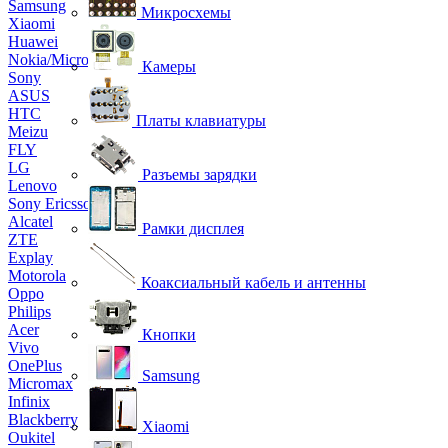
Samsung
Микросхемы
Xiaomi
Huawei
Nokia/Microsoft
Камеры
Sony
ASUS
HTC
Платы клавиатуры
Meizu
FLY
LG
Разъемы зарядки
Lenovo
Sony Ericsson
Alcatel
Рамки дисплея
ZTE
Explay
Motorola
Коаксиальный кабель и антенны
Oppo
Philips
Acer
Кнопки
Vivo
OnePlus
Samsung
Micromax
Infinix
Blackberry
Xiaomi
Oukitel