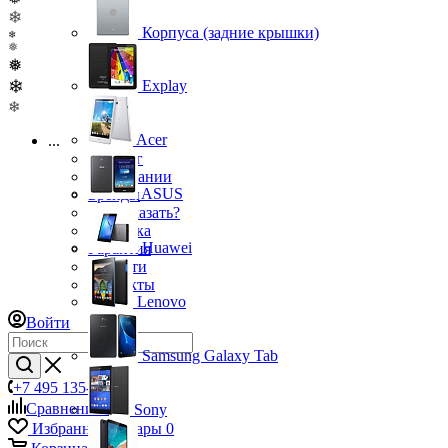
❄
Корпуса (задние крышки)
❄
❅
❅
❄
Explay
❄
Acer
...
Каталог
О компании
ASUS
Бренды
Как заказать?
Доставка
Huawei
Гарантия
Новости
Контакты
Lenovo
Войти
Samsung Galaxy Tab
+7 495 135-39-43
Сравнение
0
Sony
Избранные товары
0