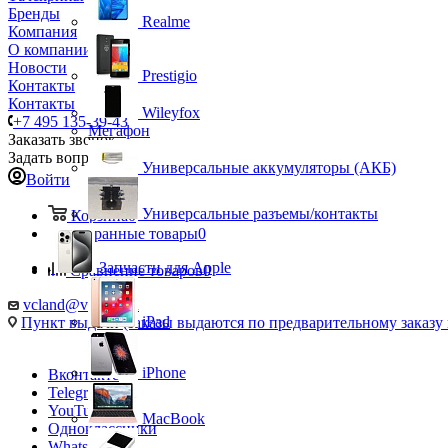
Бренды
Realme
Компания
О компании
Новости
Prestigio
Контакты
Контакты
Wileyfox
+7 495 135-39-43
Мегафон
Заказать звонок
Задать вопрос
Универсальные аккумуляторы (АКБ)
Войти
Универсальные разъемы/контакты
Корзина
0
Избранные товары
0
Запчасти для Apple
Сравнение товаров
0
vcland@vcland.ru
iPad
Пункт выдачи (заказы выдаются по предварительному заказу н
iPhone
Вконтакте
Telegram
YouTube
MacBook
Одноклассники
WhatsApp