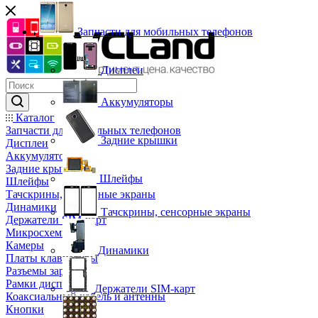
Запчасти для мобильных телефонов
Дисплеи
Аккумуляторы
Каталог
Запчасти для мобильных телефонов
Задние крышки
Дисплеи
Аккумуляторы
Задние крышки
Шлейфы
Шлейфы
Тачскрины, сенсорные экраны
Динамики
Тачскрины, сенсорные экраны
Держатели SIM-карт
Микросхемы
Камеры
Динамики
Платы клавиатуры
Разъемы зарядки
Рамки дисплея
Держатели SIM-карт
Коаксиальный кабель и антенны
Кнопки