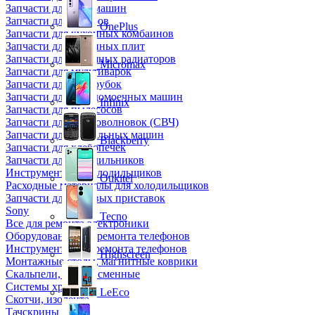
Запчасти для кофемашин
Запчасти для кулеров
OnePlus
Запчасти для кухонных комбаинов
Запчасти для кухонных плит
Запчасти для масляных радиаторов
Micromax
Запчасти для мультиварок
Запчасти для мясорубок
Запчасти для посудомоечных машин
Infinix
Запчасти для пылесосов
Запчасти для микроволновок (СВЧ)
Запчасти для стиральных машин
Blackberry
Запчасти для хлебопечек
Запчасти для холодильников
Инструмент для холодильщиков
Oukitel
Расходные материалы для холодильщиков
Запчасти для игровых приставок
Sony
Tecno
Все для ремонта электроники
Оборудование для ремонта телефонов
Инструменты для ремонта телефонов
Highscreen
Монтажные столы, магнитные коврики
Скальпели, лезвия сменные
Системы хранения
LeEco
Скотчи, изолента
Тачскрины