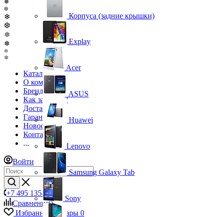
❅
❆
Корпуса (задние крышки)
❄
❆
❅
Explay
❅
❄
❄
Acer
Каталог
О компании
Бренды
ASUS
Как заказать?
Доставка
Гарантия
Huawei
Новости
Контакты
...
Lenovo
Войти
Samsung Galaxy Tab
+7 495 135-39-43
Sony
Сравнение
0
Избранные товары
0