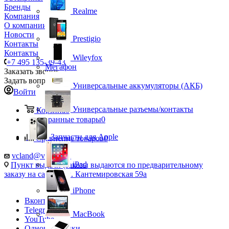
Бренды
Realme
Компания
О компании
Новости
Prestigio
Контакты
Контакты
Wileyfox
+7 495 135-39-43
Мегафон
Заказать звонок
Задать вопрос
Универсальные аккумуляторы (АКБ)
Войти
Универсальные разъемы/контакты
Корзина
0
Избранные товары
0
Запчасти для Apple
Сравнение товаров
0
vcland@vcland.ru
iPad
Пункт выдачи (заказы выдаются по предварительному
заказу на сайте), ул. Кантемировская 59а
iPhone
Вконтакте
Telegram
MacBook
YouTube
Одноклассники