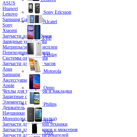
ASUS
Huawei
Sony Ericsson
Lenovo
Samsung Galaxy Tab
Alcatel
Sony
Xiaomi
Запчасти для ноутбуков
ZTE
Зарядные устройства
Матрицы/экраны/дисплеи
Переходники и кабели
Explay
Системы охлаждения
Запчасти для смарт часов
Asus
Motorola
Samsung
Аксессуары
Apple
Oppo
Чехлы для телефонов и накладки
Защитные стекла
Элементы питания
Philips
Держатель
Наушники
Моноподы (Селфи палка)
Acer
Запчасти для бытовой техники
Запчасти для блендеров и миксеров
Vivo
Запчасти для водонагревателей