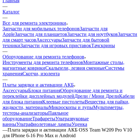
—
Каталог
—
Все для ремонта электроники
Запчасти для мобильных телефонов
Запчасти для
Apple
Запчасти для планшетов
Запчасти для ноутбуков
Запчасти
для смарт часов
Аксессуары
Запчасти для бытовой
техники
Запчасти для игровых приставок
Тачскрины
—
Оборудование для ремонта телефонов
Инструменты для ремонта телефонов
Монтажные столы,
магнитные коврики
Скальпели, лезвия сменные
Системы
хранения
Скотчи, изолента
—
Платы зарядки и активации АКБ
Аксессуары
Блоки питания
Оборудование для ремонта и
переклейки дисплейных модулей
Дрели / Мини Дрели
Кабели
для блока питания
Клеевые пистолеты
Вещества для пайки,
жидкости, материалы
Микроскопы и лупы
Мультиметры,
тестеры-анализаторы
Паяльное
оборудование
Трафареты
Ультразвуковые
ванны
Ультрафиолетовые лампы
Уценка
—
Плата зарядки и активации АКБ OSS Team W209 Pro V10
для IPhone 6-16 Pro Max и Android