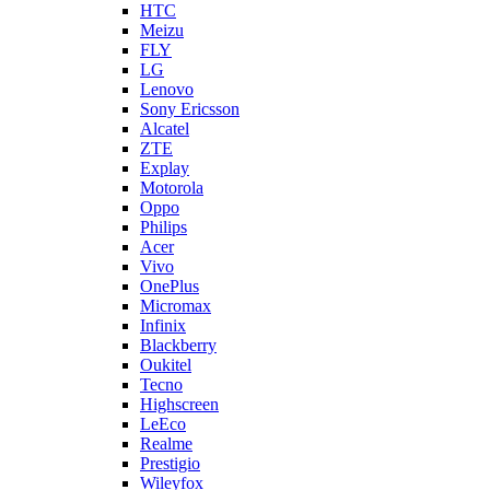
HTC
Meizu
FLY
LG
Lenovo
Sony Ericsson
Alcatel
ZTE
Explay
Motorola
Oppo
Philips
Acer
Vivo
OnePlus
Micromax
Infinix
Blackberry
Oukitel
Tecno
Highscreen
LeEco
Realme
Prestigio
Wileyfox