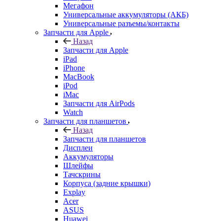
Мегафон
Универсальные аккумуляторы (АКБ)
Универсальные разъемы/контакты
Запчасти для Apple
Назад
Запчасти для Apple
iPad
iPhone
MacBook
iPod
iMac
Запчасти для AirPods
Watch
Запчасти для планшетов
Назад
Запчасти для планшетов
Дисплеи
Аккумуляторы
Шлейфы
Тачскрины
Корпуса (задние крышки)
Explay
Acer
ASUS
Huawei