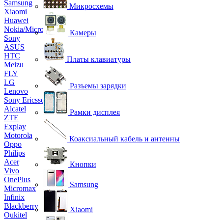
Samsung
Микросхемы
Xiaomi
Huawei
Nokia/Microsoft
Камеры
Sony
ASUS
HTC
Платы клавиатуры
Meizu
FLY
LG
Разъемы зарядки
Lenovo
Sony Ericsson
Alcatel
Рамки дисплея
ZTE
Explay
Motorola
Коаксиальный кабель и антенны
Oppo
Philips
Acer
Кнопки
Vivo
OnePlus
Samsung
Micromax
Infinix
Blackberry
Xiaomi
Oukitel