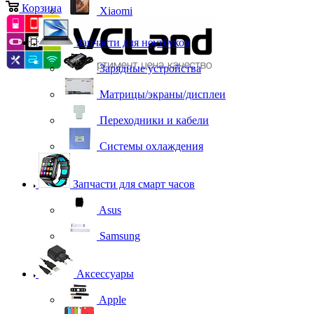
Корзина
0
Xiaomi
Запчасти для ноутбуков
Зарядные устройства
Матрицы/экраны/дисплеи
Переходники и кабели
Системы охлаждения
Запчасти для смарт часов
Asus
Samsung
Аксессуары
Apple