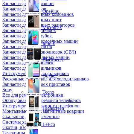
Запчасти для кофемашин
Запчасти для кулеров
OnePlus
Запчасти для кухонных комбаинов
Запчасти для кухонных плит
Запчасти для масляных радиаторов
Micromax
Запчасти для мультиварок
Запчасти для мясорубок
Запчасти для посудомоечных машин
Infinix
Запчасти для пылесосов
Запчасти для микроволновок (СВЧ)
Запчасти для стиральных машин
Blackberry
Запчасти для хлебопечек
Запчасти для холодильников
Инструмент для холодильщиков
Oukitel
Расходные материалы для холодильщиков
Запчасти для игровых приставок
Sony
Tecno
Все для ремонта электроники
Оборудование для ремонта телефонов
Инструменты для ремонта телефонов
Highscreen
Монтажные столы, магнитные коврики
Скальпели, лезвия сменные
Системы хранения
LeEco
Скотчи, изолента
Тачскрины