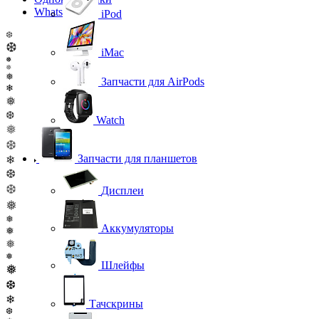
WhatsApp
iPod
❆
❆
iMac
❅
❅
❅
Запчасти для AirPods
❄
❅
❆
Watch
❅
❆
Запчасти для планшетов
❄
❆
❆
Дисплеи
❅
❅
Аккумуляторы
❅
❅
❅
Шлейфы
❅
❆
❄
Тачскрины
❆