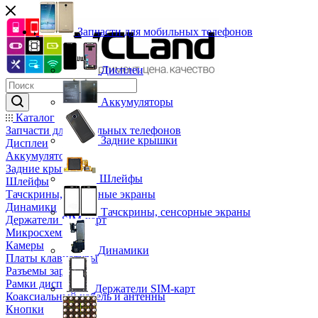
Запчасти для мобильных телефонов
Дисплеи
Аккумуляторы
Каталог
Запчасти для мобильных телефонов
Задние крышки
Дисплеи
Аккумуляторы
Задние крышки
Шлейфы
Шлейфы
Тачскрины, сенсорные экраны
Динамики
Тачскрины, сенсорные экраны
Держатели SIM-карт
Микросхемы
Камеры
Динамики
Платы клавиатуры
Разъемы зарядки
Рамки дисплея
Держатели SIM-карт
Коаксиальный кабель и антенны
Кнопки