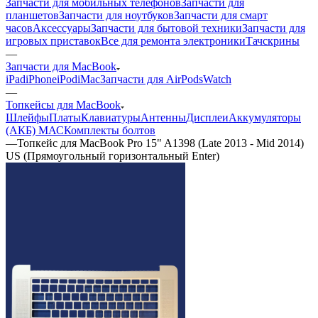
Запчасти для мобильных телефонов
Запчасти для
планшетов
Запчасти для ноутбуков
Запчасти для смарт
часов
Аксессуары
Запчасти для бытовой техники
Запчасти для
игровых приставок
Все для ремонта электроники
Тачскрины
—
Запчасти для MacBook
iPad
iPhone
iPod
iMac
Запчасти для AirPods
Watch
—
Топкейсы для MacBook
Шлейфы
Платы
Клавиатуры
Антенны
Дисплеи
Аккумуляторы
(АКБ) МАС
Комплекты болтов
—
Топкейс для MacBook Pro 15" A1398 (Late 2013 - Mid 2014)
US (Прямоугольный горизонтальный Enter)