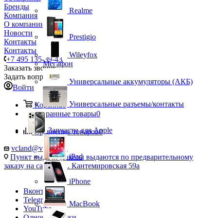
Бренды
Realme
Компания
О компании
Новости
Prestigio
Контакты
Контакты
Wileyfox
+7 495 135-39-43
Мегафон
Заказать звонок
Задать вопрос
Универсальные аккумуляторы (АКБ)
Войти
Универсальные разъемы/контакты
Корзина
0
Избранные товары
0
Запчасти для Apple
Сравнение товаров
0
vcland@vcland.ru
iPad
Пункт выдачи (заказы выдаются по предварительному
заказу на сайте), ул. Кантемировская 59а
iPhone
Вконтакте
Telegram
MacBook
YouTube
Одноклассники