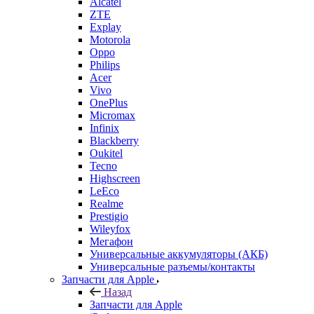
Alcatel
ZTE
Explay
Motorola
Oppo
Philips
Acer
Vivo
OnePlus
Micromax
Infinix
Blackberry
Oukitel
Tecno
Highscreen
LeEco
Realme
Prestigio
Wileyfox
Мегафон
Универсальные аккумуляторы (АКБ)
Универсальные разъемы/контакты
Запчасти для Apple
Назад
Запчасти для Apple