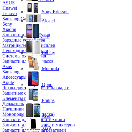
ASUS
Huawei
Sony Ericsson
Lenovo
Samsung Galaxy Tab
Alcatel
Sony
Xiaomi
Запчасти для ноутбуков
ZTE
Зарядные устройства
Матрицы/экраны/дисплеи
Переходники и кабели
Explay
Системы охлаждения
Запчасти для смарт часов
Asus
Motorola
Samsung
Аксессуары
Apple
Oppo
Чехлы для телефонов и накладки
Защитные стекла
Элементы питания
Philips
Держатель
Наушники
Моноподы (Селфи палка)
Acer
Запчасти для бытовой техники
Запчасти для блендеров и миксеров
Vivo
Запчасти для водонагревателей