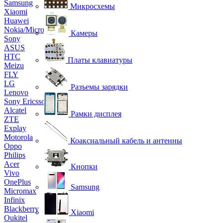
Samsung
Микросхемы
Xiaomi
Huawei
Nokia/Microsoft
Камеры
Sony
ASUS
HTC
Платы клавиатуры
Meizu
FLY
LG
Разъемы зарядки
Lenovo
Sony Ericsson
Alcatel
Рамки дисплея
ZTE
Explay
Motorola
Коаксиальный кабель и антенны
Oppo
Philips
Acer
Кнопки
Vivo
OnePlus
Samsung
Micromax
Infinix
Blackberry
Xiaomi
Oukitel