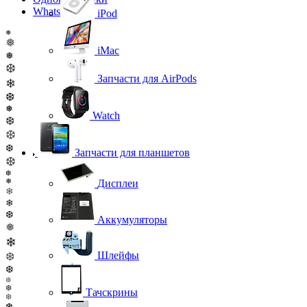
WhatsApp
iPod
❅
❅
iMac
❅
❆
Запчасти для AirPods
❄
❆
❅
Watch
❆
❆
❆
Запчасти для планшетов
❆
❆
❅
Дисплеи
❄
❄
❆
Аккумуляторы
❅
❄
Шлейфы
❆
❆
❆
❆
Тачскрины
❆
❆