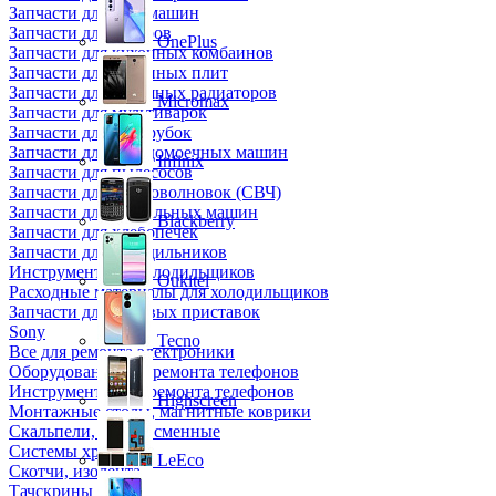
Запчасти для кофемашин
Запчасти для кулеров
OnePlus
Запчасти для кухонных комбаинов
Запчасти для кухонных плит
Запчасти для масляных радиаторов
Micromax
Запчасти для мультиварок
Запчасти для мясорубок
Запчасти для посудомоечных машин
Infinix
Запчасти для пылесосов
Запчасти для микроволновок (СВЧ)
Запчасти для стиральных машин
Blackberry
Запчасти для хлебопечек
Запчасти для холодильников
Инструмент для холодильщиков
Oukitel
Расходные материалы для холодильщиков
Запчасти для игровых приставок
Sony
Tecno
Все для ремонта электроники
Оборудование для ремонта телефонов
Инструменты для ремонта телефонов
Highscreen
Монтажные столы, магнитные коврики
Скальпели, лезвия сменные
Системы хранения
LeEco
Скотчи, изолента
Тачскрины