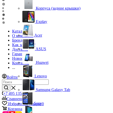
❆
Корпуса (задние крышки)
❆
❄
❅
❆
Explay
❅
Каталог
Acer
О компании
Бренды
Как заказать?
ASUS
Доставка
Гарантия
Новости
Huawei
Контакты
...
Lenovo
Войти
Samsung Galaxy Tab
+7 495 135-39-43
Сравнение
0
Sony
Избранные товары
0
Корзина
0