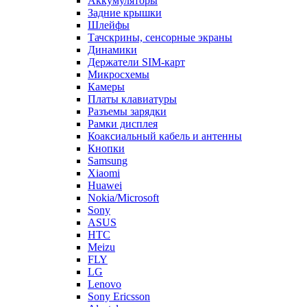
Аккумуляторы
Задние крышки
Шлейфы
Тачскрины, сенсорные экраны
Динамики
Держатели SIM-карт
Микросхемы
Камеры
Платы клавиатуры
Разъемы зарядки
Рамки дисплея
Коаксиальный кабель и антенны
Кнопки
Samsung
Xiaomi
Huawei
Nokia/Microsoft
Sony
ASUS
HTC
Meizu
FLY
LG
Lenovo
Sony Ericsson