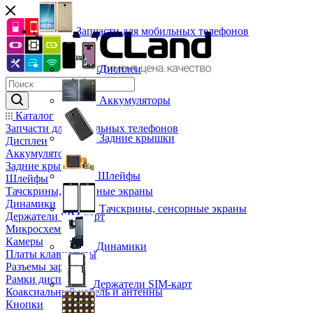
Запчасти для мобильных телефонов
Дисплеи
Аккумуляторы
Каталог
Запчасти для мобильных телефонов
Задние крышки
Дисплеи
Аккумуляторы
Задние крышки
Шлейфы
Шлейфы
Тачскрины, сенсорные экраны
Динамики
Тачскрины, сенсорные экраны
Держатели SIM-карт
Микросхемы
Камеры
Динамики
Платы клавиатуры
Разъемы зарядки
Рамки дисплея
Держатели SIM-карт
Коаксиальный кабель и антенны
Кнопки