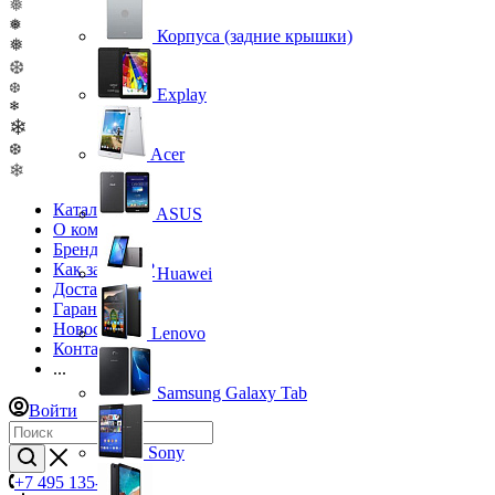
❅
❅
Корпуса (задние крышки)
❅
❆
❆
Explay
❄
❄
❆
Acer
❄
Каталог
ASUS
О компании
Бренды
Как заказать?
Huawei
Доставка
Гарантия
Новости
Lenovo
Контакты
...
Samsung Galaxy Tab
Войти
Sony
+7 495 135-39-43