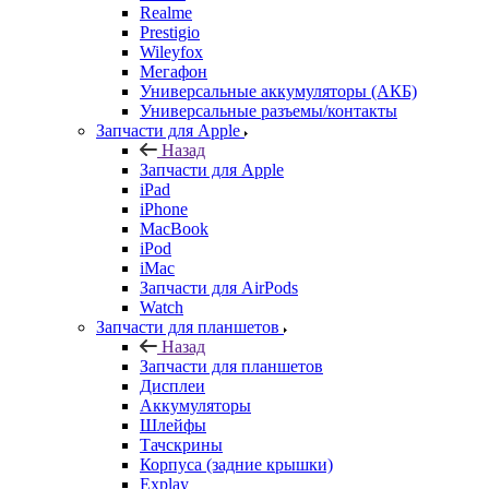
Назад
Запчасти для Apple
iPad
iPhone
MacBook
iPod
iMac
Запчасти для AirPods
Watch
Запчасти для планшетов
Назад
Запчасти для планшетов
Дисплеи
Аккумуляторы
Шлейфы
Тачскрины
Корпуса (задние крышки)
Explay
Acer
ASUS
Huawei
Lenovo
Samsung Galaxy Tab
Sony