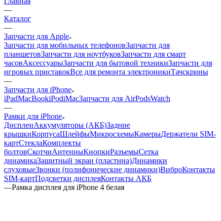
часов
Аксессуары
Запчасти для бытовой техники
Запчасти для
игровых приставок
Все для ремонта электроники
Тачскрины
—
Запчасти для iPhone
iPad
MacBook
iPod
iMac
Запчасти для AirPods
Watch
—
Рамки для iPhone
Дисплеи
Аккумуляторы (АКБ)
Задние
крышки
Корпуса
Шлейфы
Микросхемы
Камеры
Держатели SIM-
карт
Стекла
Комплекты
болтов
Скотчи
Антенны
Кнопки
Разъемы
Сетка
динамика
Защитный экран (пластина)
Динамики
слуховые
Звонки (полифонические динамики)
Вибро
Контакты
SIM-карт
Подсветки дисплея
Контакты АКБ
—
Рамка дисплея для iPhone 4 белая