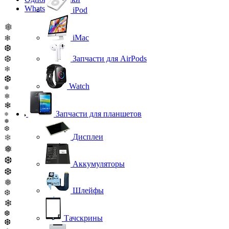
WhatsApp
iPod
❅
iMac
❄
❆
❆
Запчасти для AirPods
❄
❆
Watch
❅
❄
❄
Запчасти для планшетов
❅
❅
❆
Дисплеи
❄
❅
❆
Аккумуляторы
❆
❅
Шлейфы
❆
❄
❆
Тачскрины
❆