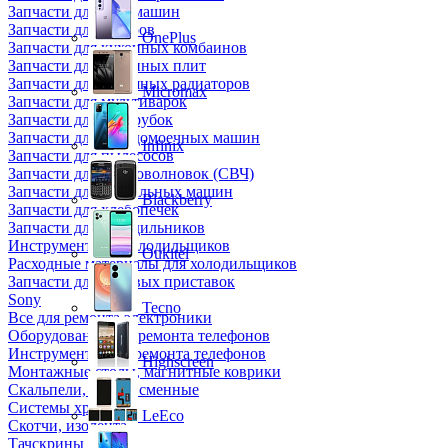
Запчасти для кофемашин
Запчасти для кулеров
OnePlus
Запчасти для кухонных комбаинов
Запчасти для кухонных плит
Запчасти для масляных радиаторов
Micromax
Запчасти для мультиварок
Запчасти для мясорубок
Запчасти для посудомоечных машин
Infinix
Запчасти для пылесосов
Запчасти для микроволновок (СВЧ)
Запчасти для стиральных машин
Blackberry
Запчасти для хлебопечек
Запчасти для холодильников
Инструмент для холодильщиков
Oukitel
Расходные материалы для холодильщиков
Запчасти для игровых приставок
Sony
Tecno
Все для ремонта электроники
Оборудование для ремонта телефонов
Инструменты для ремонта телефонов
Highscreen
Монтажные столы, магнитные коврики
Скальпели, лезвия сменные
Системы хранения
LeEco
Скотчи, изолента
Тачскрины