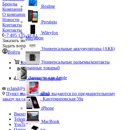
Бренды
Realme
Компания
О компании
Новости
Prestigio
Контакты
Контакты
Wileyfox
+7 495 135-39-43
Мегафон
Заказать звонок
Задать вопрос
Универсальные аккумуляторы (АКБ)
Войти
Универсальные разъемы/контакты
Корзина
0
Избранные товары
0
Запчасти для Apple
Сравнение товаров
0
vcland@vcland.ru
iPad
Пункт выдачи (заказы выдаются по предварительному
заказу на сайте), ул. Кантемировская 59а
iPhone
Вконтакте
Telegram
MacBook
YouTube
Одноклассники