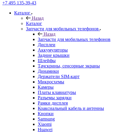
Запчасти для мобильных телефонов
Дисплеи
Аккумуляторы
Задние крышки
Шлейфы
Тачскрины, сенсорные экраны
Динамики
Держатели SIM-карт
Микросхемы
Камеры
Платы клавиатуры
Разъемы зарядки
Рамки дисплея
Коаксиальный кабель и антенны
Кнопки
Samsung
Xiaomi
Huawei
Nokia/Microsoft
Sony
ASUS
HTC
Meizu
FLY
LG