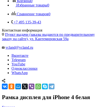
Контактная информация
Пункт выдачи (заказы выдаются по предварительному
заказу на сайте), ул. Кантемировская 59а
vcland@vcland.ru
Вконтакте
Telegram
YouTube
Одноклассники
WhatsApp
Рамка дисплея для iPhone 4 белая
Главная
—
Каталог
—
Запчасти для Apple
Запчасти для мобильных телефонов
Запчасти для
планшетов
Запчасти для ноутбуков
Запчасти для смарт