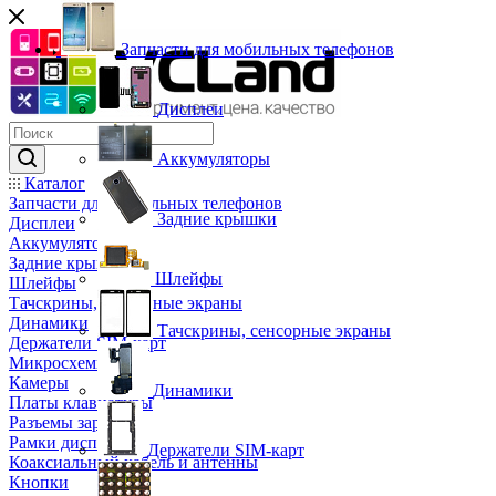
Запчасти для мобильных телефонов
Дисплеи
Аккумуляторы
Каталог
Запчасти для мобильных телефонов
Задние крышки
Дисплеи
Аккумуляторы
Задние крышки
Шлейфы
Шлейфы
Тачскрины, сенсорные экраны
Динамики
Тачскрины, сенсорные экраны
Держатели SIM-карт
Микросхемы
Камеры
Динамики
Платы клавиатуры
Разъемы зарядки
Рамки дисплея
Держатели SIM-карт
Коаксиальный кабель и антенны
Кнопки