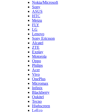
Lenovo
Sony Ericsson
Alcatel
ZTE
Explay
Motorola
Oppo
Philips
Acer
Vivo
OnePlus
Micromax
Infinix
Blackberry
Oukitel
Tecno
Highscreen
LeEco
Realme
Prestigio
Wileyfox
Мегафон
Универсальные аккумуляторы (АКБ)
Универсальные разъемы/контакты
Запчасти для Apple