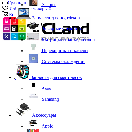
Сравнение
0
Xiaomi
Избранные товары
0
Корзина
0
Запчасти для ноутбуков
Зарядные устройства
Матрицы/экраны/дисплеи
Переходники и кабели
Системы охлаждения
Запчасти для смарт часов
Asus
Samsung
Аксессуары
Apple