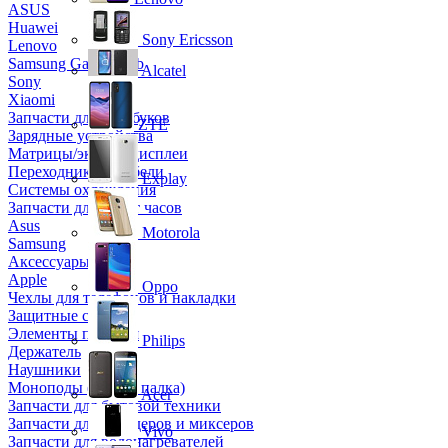
ASUS
Huawei
Sony Ericsson
Lenovo
Samsung Galaxy Tab
Alcatel
Sony
Xiaomi
Запчасти для ноутбуков
ZTE
Зарядные устройства
Матрицы/экраны/дисплеи
Переходники и кабели
Explay
Системы охлаждения
Запчасти для смарт часов
Asus
Motorola
Samsung
Аксессуары
Apple
Oppo
Чехлы для телефонов и накладки
Защитные стекла
Элементы питания
Philips
Держатель
Наушники
Моноподы (Селфи палка)
Acer
Запчасти для бытовой техники
Запчасти для блендеров и миксеров
Vivo
Запчасти для водонагревателей