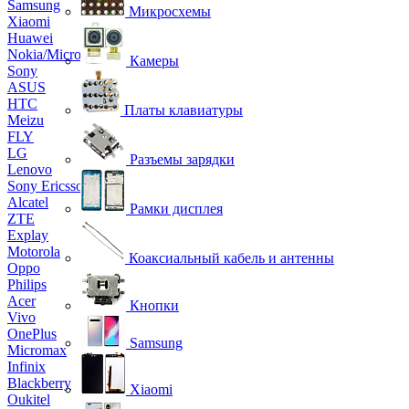
Samsung
Микросхемы
Xiaomi
Huawei
Nokia/Microsoft
Камеры
Sony
ASUS
HTC
Платы клавиатуры
Meizu
FLY
LG
Разъемы зарядки
Lenovo
Sony Ericsson
Alcatel
Рамки дисплея
ZTE
Explay
Motorola
Коаксиальный кабель и антенны
Oppo
Philips
Acer
Кнопки
Vivo
OnePlus
Samsung
Micromax
Infinix
Blackberry
Xiaomi
Oukitel