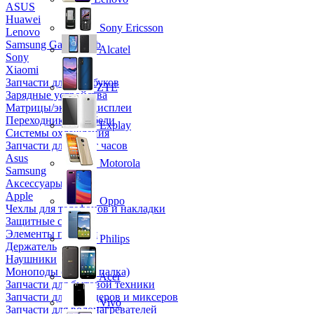
ASUS
Huawei
Sony Ericsson
Lenovo
Samsung Galaxy Tab
Alcatel
Sony
Xiaomi
Запчасти для ноутбуков
ZTE
Зарядные устройства
Матрицы/экраны/дисплеи
Переходники и кабели
Explay
Системы охлаждения
Запчасти для смарт часов
Asus
Motorola
Samsung
Аксессуары
Apple
Oppo
Чехлы для телефонов и накладки
Защитные стекла
Элементы питания
Philips
Держатель
Наушники
Моноподы (Селфи палка)
Acer
Запчасти для бытовой техники
Запчасти для блендеров и миксеров
Vivo
Запчасти для водонагревателей