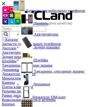
Запчасти для мобильных телефонов
Дисплеи
Аккумуляторы
Каталог
Запчасти для мобильных телефонов
Задние крышки
Дисплеи
Аккумуляторы
Задние крышки
Шлейфы
Шлейфы
Тачскрины, сенсорные экраны
Динамики
Тачскрины, сенсорные экраны
Держатели SIM-карт
Микросхемы
Камеры
Динамики
Платы клавиатуры
Разъемы зарядки
Рамки дисплея
Держатели SIM-карт
Коаксиальный кабель и антенны
Кнопки