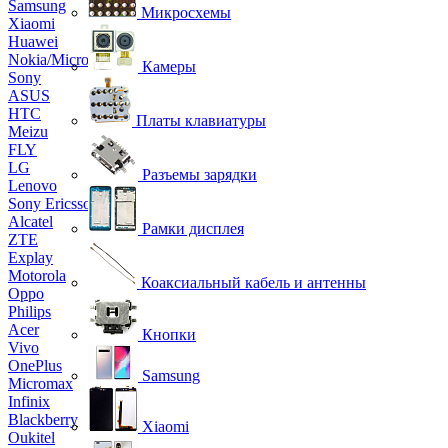
Samsung
Микросхемы
Xiaomi
Huawei
Nokia/Microsoft
Камеры
Sony
ASUS
HTC
Платы клавиатуры
Meizu
FLY
LG
Разъемы зарядки
Lenovo
Sony Ericsson
Alcatel
Рамки дисплея
ZTE
Explay
Motorola
Коаксиальный кабель и антенны
Oppo
Philips
Acer
Кнопки
Vivo
OnePlus
Samsung
Micromax
Infinix
Blackberry
Xiaomi
Oukitel