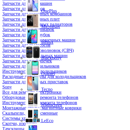
Запчасти для кофемашин
Запчасти для кулеров
OnePlus
Запчасти для кухонных комбаинов
Запчасти для кухонных плит
Запчасти для масляных радиаторов
Micromax
Запчасти для мультиварок
Запчасти для мясорубок
Запчасти для посудомоечных машин
Infinix
Запчасти для пылесосов
Запчасти для микроволновок (СВЧ)
Запчасти для стиральных машин
Blackberry
Запчасти для хлебопечек
Запчасти для холодильников
Инструмент для холодильщиков
Oukitel
Расходные материалы для холодильщиков
Запчасти для игровых приставок
Sony
Tecno
Все для ремонта электроники
Оборудование для ремонта телефонов
Инструменты для ремонта телефонов
Highscreen
Монтажные столы, магнитные коврики
Скальпели, лезвия сменные
Системы хранения
LeEco
Скотчи, изолента
Тачскрины