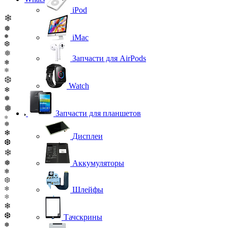
iPod
❄
❅
❅
iMac
❆
❅
Запчасти для AirPods
❄
❄
❆
Watch
❄
❅
❅
Запчасти для планшетов
❄
❅
❄
Дисплеи
❆
❄
❅
Аккумуляторы
❄
❆
❄
Шлейфы
❄
❄
❆
Тачскрины
❅