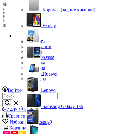
❅
Корпуса (задние крышки)
❄
❄
❆
❄
❆
Explay
...
Каталог
Acer
О компании
Бренды
Как заказать?
ASUS
Доставка
Гарантия
Новости
Huawei
Контакты
Войти
Lenovo
Samsung Galaxy Tab
+7 495 135-39-43
Сравнение
0
Избранные товары
0
Sony
Корзина
0