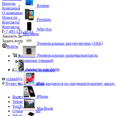
Бренды
Realme
Компания
О компании
Новости
Prestigio
Контакты
Контакты
Wileyfox
+7 495 135-39-43
Мегафон
Заказать звонок
Задать вопрос
Универсальные аккумуляторы (АКБ)
Войти
Универсальные разъемы/контакты
Корзина
0
Избранные товары
0
Запчасти для Apple
Сравнение товаров
0
vcland@vcland.ru
iPad
Пункт выдачи (заказы выдаются по предварительному заказу н
iPhone
Вконтакте
Telegram
YouTube
MacBook
Одноклассники
WhatsApp