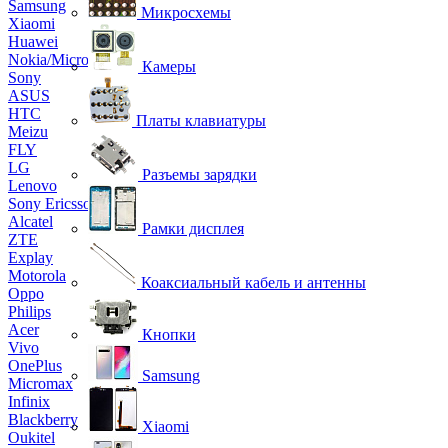
Samsung
Микросхемы
Xiaomi
Huawei
Nokia/Microsoft
Камеры
Sony
ASUS
HTC
Платы клавиатуры
Meizu
FLY
LG
Разъемы зарядки
Lenovo
Sony Ericsson
Alcatel
Рамки дисплея
ZTE
Explay
Motorola
Коаксиальный кабель и антенны
Oppo
Philips
Acer
Кнопки
Vivo
OnePlus
Samsung
Micromax
Infinix
Blackberry
Xiaomi
Oukitel