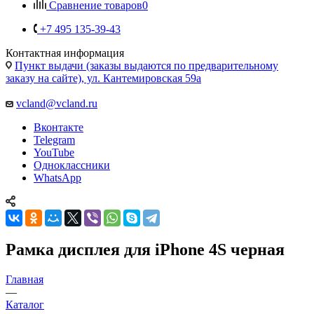
заказу на сайте), ул. Кантемировская 59а
vcland@vcland.ru
Вконтакте
Telegram
YouTube
Одноклассники
WhatsApp
Рамка дисплея для iPhone 4S черная
Главная
—
Каталог
—
Запчасти для Apple
Запчасти для мобильных телефонов
Запчасти для
планшетов
Запчасти для ноутбуков
Запчасти для смарт
часов
Аксессуары
Запчасти для бытовой техники
Запчасти для
игровых приставок
Все для ремонта электроники
Тачскрины