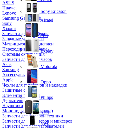
ASUS
Huawei
Sony Ericsson
Lenovo
Samsung Galaxy Tab
Alcatel
Sony
Xiaomi
Запчасти для ноутбуков
ZTE
Зарядные устройства
Матрицы/экраны/дисплеи
Переходники и кабели
Explay
Системы охлаждения
Запчасти для смарт часов
Asus
Motorola
Samsung
Аксессуары
Apple
Oppo
Чехлы для телефонов и накладки
Защитные стекла
Элементы питания
Philips
Держатель
Наушники
Моноподы (Селфи палка)
Acer
Запчасти для бытовой техники
Запчасти для блендеров и миксеров
Vivo
Запчасти для водонагревателей