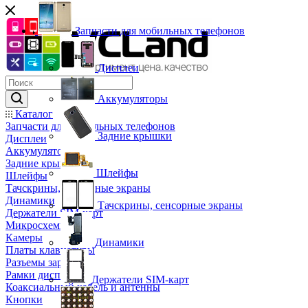
Запчасти для мобильных телефонов
Дисплеи
Аккумуляторы
Каталог
Запчасти для мобильных телефонов
Задние крышки
Дисплеи
Аккумуляторы
Задние крышки
Шлейфы
Шлейфы
Тачскрины, сенсорные экраны
Динамики
Тачскрины, сенсорные экраны
Держатели SIM-карт
Микросхемы
Камеры
Динамики
Платы клавиатуры
Разъемы зарядки
Рамки дисплея
Держатели SIM-карт
Коаксиальный кабель и антенны
Кнопки