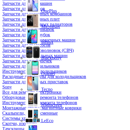
Запчасти для кофемашин
Запчасти для кулеров
OnePlus
Запчасти для кухонных комбаинов
Запчасти для кухонных плит
Запчасти для масляных радиаторов
Micromax
Запчасти для мультиварок
Запчасти для мясорубок
Запчасти для посудомоечных машин
Infinix
Запчасти для пылесосов
Запчасти для микроволновок (СВЧ)
Запчасти для стиральных машин
Blackberry
Запчасти для хлебопечек
Запчасти для холодильников
Инструмент для холодильщиков
Oukitel
Расходные материалы для холодильщиков
Запчасти для игровых приставок
Sony
Tecno
Все для ремонта электроники
Оборудование для ремонта телефонов
Инструменты для ремонта телефонов
Highscreen
Монтажные столы, магнитные коврики
Скальпели, лезвия сменные
Системы хранения
LeEco
Скотчи, изолента
Тачскрины