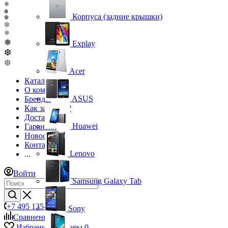
❄
❆
Корпуса (задние крышки)
❆
❆
❄
❅
Explay
❆
❆
Acer
Каталог
О компании
ASUS
Бренды
Как заказать?
Доставка
Huawei
Гарантия
Новости
Контакты
Lenovo
...
Войти
Samsung Galaxy Tab
+7 495 135-39-43
Sony
Сравнение
0
Избранные товары
0