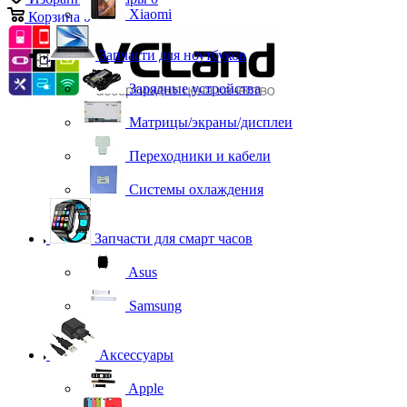
Xiaomi
Корзина
0
Запчасти для ноутбуков
Зарядные устройства
Матрицы/экраны/дисплеи
Переходники и кабели
Системы охлаждения
Запчасти для смарт часов
Asus
Samsung
Аксессуары
Apple