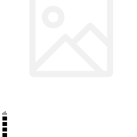
Артикул:
12889
Рамка iPhone 4S для дисплея черная
Подробности
33
₽
/шт