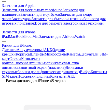
—
Запчасти для iPhone
iPad
MacBook
iPod
iMac
Запчасти для AirPods
Watch
—
Рамки для iPhone
Дисплеи
Аккумуляторы (АКБ)
Задние
крышки
Корпуса
Шлейфы
Микросхемы
Камеры
Держатели SIM-
карт
Стекла
Комплекты
болтов
Скотчи
Антенны
Кнопки
Разъемы
Сетка
динамика
Защитный экран (пластина)
Динамики
слуховые
Звонки (полифонические динамики)
Вибро
Контакты
SIM-карт
Подсветки дисплея
Контакты АКБ
—
Рамка дисплея для iPhone 4S черная