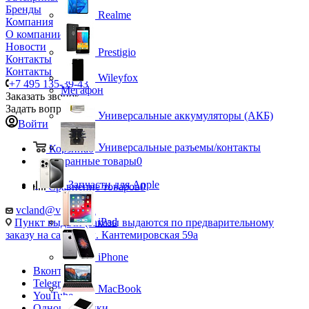
Бренды
Realme
Компания
О компании
Новости
Prestigio
Контакты
Контакты
Wileyfox
+7 495 135-39-43
Мегафон
Заказать звонок
Задать вопрос
Универсальные аккумуляторы (АКБ)
Войти
Универсальные разъемы/контакты
Корзина
0
Избранные товары
0
Запчасти для Apple
Сравнение товаров
0
vcland@vcland.ru
iPad
Пункт выдачи (заказы выдаются по предварительному
заказу на сайте), ул. Кантемировская 59а
iPhone
Вконтакте
Telegram
MacBook
YouTube
Одноклассники