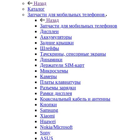
Аккумуляторы
Задние крышки
Шлейфы
Тачскрины, сенсорные экраны
Динамики
Держатели SIM-карт
Микросхемы
Камеры
Платы клавиатуры
Разъемы зарядки
Рамки дисплея
Коаксиальный кабель и антенны
Кнопки
Samsung
Xiaomi
Huawei
Nokia/Microsoft
Sony
ASUS
HTC
Meizu
FLY
LG
Lenovo