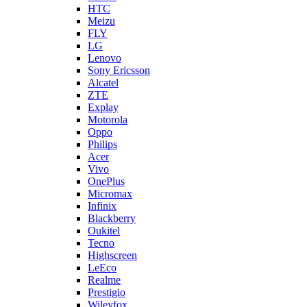
Sony Ericsson
Alcatel
ZTE
Explay
Motorola
Oppo
Philips
Acer
Vivo
OnePlus
Micromax
Infinix
Blackberry
Oukitel
Tecno
Highscreen
LeEco
Realme
Prestigio
Wileyfox
Мегафон
Универсальные аккумуляторы (АКБ)
Универсальные разъемы/контакты
Запчасти для Apple
Назад