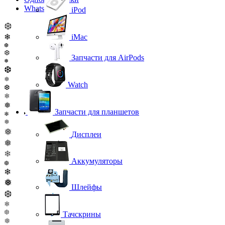
WhatsApp
iPod
❆
❄
iMac
❆
❆
Запчасти для AirPods
❅
❆
❅
Watch
❆
❄
❅
Запчасти для планшетов
❄
❅
❅
Дисплеи
❅
❄
Аккумуляторы
❆
❄
❅
Шлейфы
❆
❄
❆
Тачскрины
❅