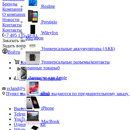
Бренды
Realme
Компания
О компании
Новости
Prestigio
Контакты
Контакты
Wileyfox
+7 495 135-39-43
Мегафон
Заказать звонок
Задать вопрос
Универсальные аккумуляторы (АКБ)
Войти
Универсальные разъемы/контакты
Корзина
0
Избранные товары
0
Запчасти для Apple
Сравнение товаров
0
vcland@vcland.ru
iPad
Пункт выдачи (заказы выдаются по предварительному заказу н
iPhone
Вконтакте
Telegram
YouTube
MacBook
Одноклассники
WhatsApp