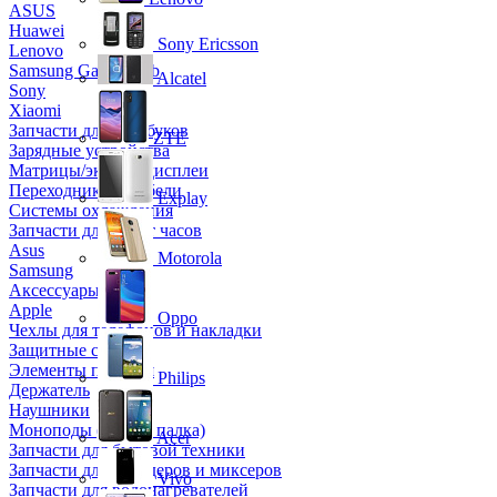
ASUS
Huawei
Sony Ericsson
Lenovo
Samsung Galaxy Tab
Alcatel
Sony
Xiaomi
Запчасти для ноутбуков
ZTE
Зарядные устройства
Матрицы/экраны/дисплеи
Переходники и кабели
Explay
Системы охлаждения
Запчасти для смарт часов
Asus
Motorola
Samsung
Аксессуары
Apple
Oppo
Чехлы для телефонов и накладки
Защитные стекла
Элементы питания
Philips
Держатель
Наушники
Моноподы (Селфи палка)
Acer
Запчасти для бытовой техники
Запчасти для блендеров и миксеров
Vivo
Запчасти для водонагревателей