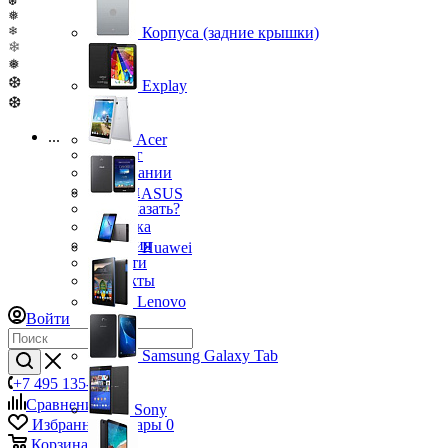
❆
❅
Корпуса (задние крышки)
❄
❄
❅
❆
Explay
❆
...
Acer
Каталог
О компании
Бренды
ASUS
Как заказать?
Доставка
Гарантия
Huawei
Новости
Контакты
Lenovo
Войти
Samsung Galaxy Tab
+7 495 135-39-43
Сравнение
0
Sony
Избранные товары
0
Корзина
0