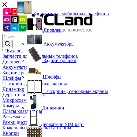
Запчасти для мобильных телефонов
Дисплеи
Аккумуляторы
Каталог
Запчасти для мобильных телефонов
Задние крышки
Дисплеи
Аккумуляторы
Задние крышки
Шлейфы
Шлейфы
Тачскрины, сенсорные экраны
Динамики
Тачскрины, сенсорные экраны
Держатели SIM-карт
Микросхемы
Камеры
Динамики
Платы клавиатуры
Разъемы зарядки
Рамки дисплея
Держатели SIM-карт
Коаксиальный кабель и антенны
Кнопки