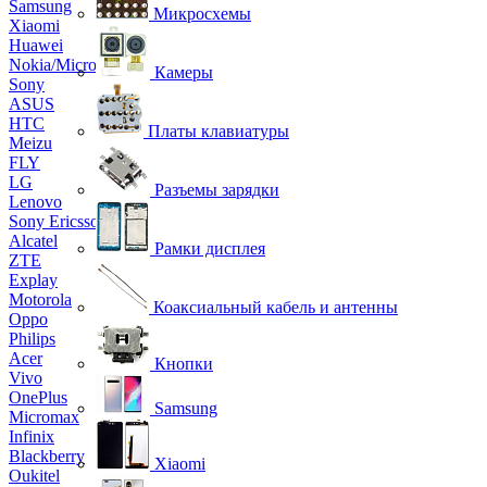
Samsung
Микросхемы
Xiaomi
Huawei
Nokia/Microsoft
Камеры
Sony
ASUS
HTC
Платы клавиатуры
Meizu
FLY
LG
Разъемы зарядки
Lenovo
Sony Ericsson
Alcatel
Рамки дисплея
ZTE
Explay
Motorola
Коаксиальный кабель и антенны
Oppo
Philips
Acer
Кнопки
Vivo
OnePlus
Samsung
Micromax
Infinix
Blackberry
Xiaomi
Oukitel