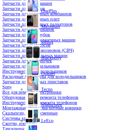
Запчасти для кофемашин
Запчасти для кулеров
OnePlus
Запчасти для кухонных комбаинов
Запчасти для кухонных плит
Запчасти для масляных радиаторов
Micromax
Запчасти для мультиварок
Запчасти для мясорубок
Запчасти для посудомоечных машин
Infinix
Запчасти для пылесосов
Запчасти для микроволновок (СВЧ)
Запчасти для стиральных машин
Blackberry
Запчасти для хлебопечек
Запчасти для холодильников
Инструмент для холодильщиков
Oukitel
Расходные материалы для холодильщиков
Запчасти для игровых приставок
Sony
Tecno
Все для ремонта электроники
Оборудование для ремонта телефонов
Инструменты для ремонта телефонов
Highscreen
Монтажные столы, магнитные коврики
Скальпели, лезвия сменные
Системы хранения
LeEco
Скотчи, изолента
Тачскрины