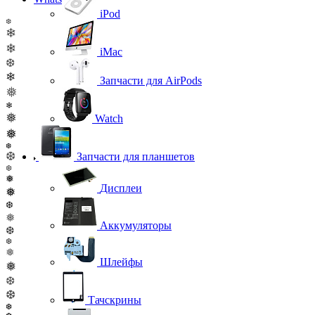
iPod
❆
❄
❄
iMac
❆
❄
Запчасти для AirPods
❅
❄
❅
Watch
❅
❆
❆
Запчасти для планшетов
❆
❅
Дисплеи
❅
❆
❅
Аккумуляторы
❆
❆
❅
Шлейфы
❅
❆
❆
Тачскрины
❆