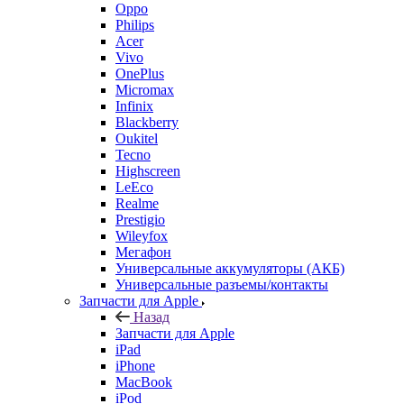
Philips
Acer
Vivo
OnePlus
Micromax
Infinix
Blackberry
Oukitel
Tecno
Highscreen
LeEco
Realme
Prestigio
Wileyfox
Мегафон
Универсальные аккумуляторы (АКБ)
Универсальные разъемы/контакты
Запчасти для Apple
Назад
Запчасти для Apple
iPad
iPhone
MacBook
iPod
iMac