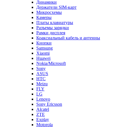
Держатели SIM-карт
Микросхемы
Камеры
Платы клавиатуры
Разъемы зарядки
Рамки дисплея
Коаксиальный кабель и антенны
Кнопки
Samsung
Xiaomi
Huawei
Nokia/Microsoft
Sony
ASUS
HTC
Meizu
FLY
LG
Lenovo
Sony Ericsson
Alcatel
ZTE
Explay
Motorola
Oppo