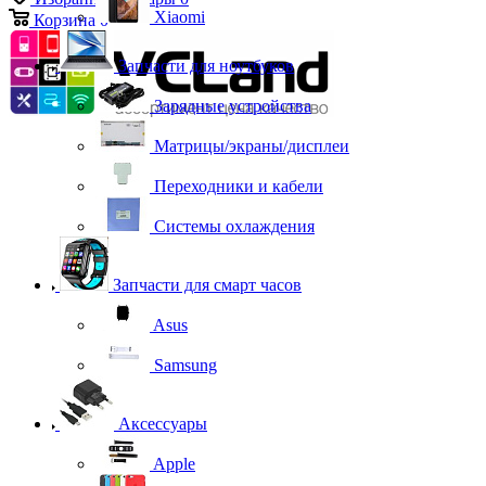
Xiaomi
Корзина
0
Запчасти для ноутбуков
Зарядные устройства
Матрицы/экраны/дисплеи
Переходники и кабели
Системы охлаждения
Запчасти для смарт часов
Asus
Samsung
Аксессуары
Apple