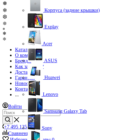
❅
❄
Корпуса (задние крышки)
❆
❅
Explay
❅
❄
❄
Acer
Каталог
О компании
ASUS
Бренды
Как заказать?
Доставка
Huawei
Гарантия
Новости
Контакты
Lenovo
...
Войти
Samsung Galaxy Tab
+7 495 135-39-43
Sony
Сравнение
0
Избранные товары
0