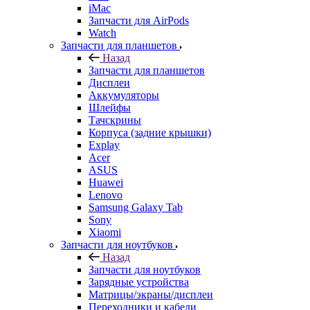
Запчасти для AirPods
Watch
Запчасти для планшетов
Назад
Запчасти для планшетов
Дисплеи
Аккумуляторы
Шлейфы
Тачскрины
Корпуса (задние крышки)
Explay
Acer
ASUS
Huawei
Lenovo
Samsung Galaxy Tab
Sony
Xiaomi
Запчасти для ноутбуков
Назад
Запчасти для ноутбуков
Зарядные устройства
Матрицы/экраны/дисплеи
Переходники и кабели
Системы охлаждения