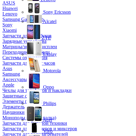
ASUS
Huawei
Sony Ericsson
Lenovo
Samsung Galaxy Tab
Alcatel
Sony
Xiaomi
Запчасти для ноутбуков
ZTE
Зарядные устройства
Матрицы/экраны/дисплеи
Переходники и кабели
Explay
Системы охлаждения
Запчасти для смарт часов
Asus
Motorola
Samsung
Аксессуары
Apple
Oppo
Чехлы для телефонов и накладки
Защитные стекла
Элементы питания
Philips
Держатель
Наушники
Моноподы (Селфи палка)
Acer
Запчасти для бытовой техники
Запчасти для блендеров и миксеров
Vivo
Запчасти для водонагревателей