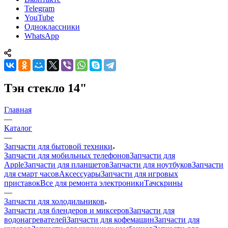
Telegram
YouTube
Одноклассники
WhatsApp
Тэн стекло 14"
Главная
—
Каталог
—
Запчасти для бытовой техники
Запчасти для мобильных телефонов
Запчасти для
Apple
Запчасти для планшетов
Запчасти для ноутбуков
Запчасти
для смарт часов
Аксессуары
Запчасти для игровых
приставок
Все для ремонта электроники
Тачскрины
—
Запчасти для холодильников
Запчасти для блендеров и миксеров
Запчасти для
водонагревателей
Запчасти для кофемашин
Запчасти для
кулеров
Запчасти для кухонных комбаинов
Запчасти для