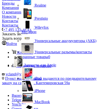
Бренды
Realme
Компания
О компании
Новости
Prestigio
Контакты
Контакты
Wileyfox
+7 495 135-39-43
Мегафон
Заказать звонок
Задать вопрос
Универсальные аккумуляторы (АКБ)
Войти
Универсальные разъемы/контакты
Корзина
0
Избранные товары
0
Запчасти для Apple
Сравнение товаров
0
vcland@vcland.ru
iPad
Пункт выдачи (заказы выдаются по предварительному
заказу на сайте), ул. Кантемировская 59а
iPhone
Вконтакте
Telegram
MacBook
YouTube
Одноклассники