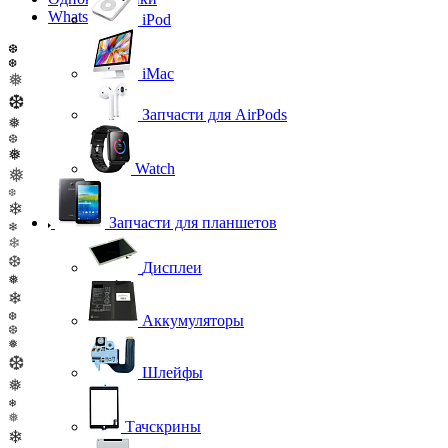
WhatsApp
iPod
❆
❆
iMac
❅
❆
Запчасти для AirPods
❅
❆
❅
Watch
❅
❆
❄
Запчасти для планшетов
❄
❄
❆
Дисплеи
❅
❄
❆
Аккумуляторы
❆
❅
❆
Шлейфы
❅
❄
❅
Тачскрины
❄