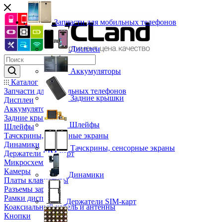
Запчасти для мобильных телефонов
Дисплеи
Аккумуляторы
Каталог
Запчасти для мобильных телефонов
Задние крышки
Дисплеи
Аккумуляторы
Задние крышки
Шлейфы
Шлейфы
Тачскрины, сенсорные экраны
Динамики
Тачскрины, сенсорные экраны
Держатели SIM-карт
Микросхемы
Камеры
Динамики
Платы клавиатуры
Разъемы зарядки
Рамки дисплея
Держатели SIM-карт
Коаксиальный кабель и антенны
Кнопки