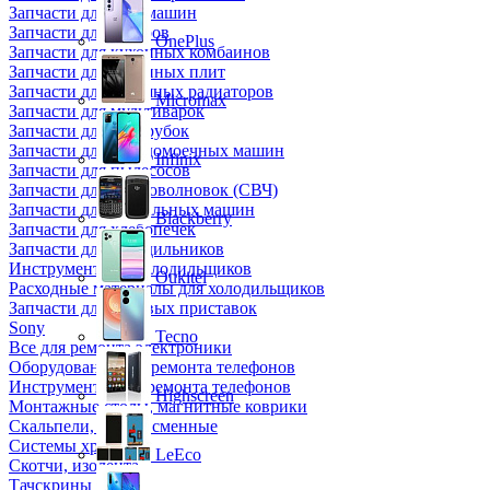
Запчасти для кофемашин
Запчасти для кулеров
OnePlus
Запчасти для кухонных комбаинов
Запчасти для кухонных плит
Запчасти для масляных радиаторов
Micromax
Запчасти для мультиварок
Запчасти для мясорубок
Запчасти для посудомоечных машин
Infinix
Запчасти для пылесосов
Запчасти для микроволновок (СВЧ)
Запчасти для стиральных машин
Blackberry
Запчасти для хлебопечек
Запчасти для холодильников
Инструмент для холодильщиков
Oukitel
Расходные материалы для холодильщиков
Запчасти для игровых приставок
Sony
Tecno
Все для ремонта электроники
Оборудование для ремонта телефонов
Инструменты для ремонта телефонов
Highscreen
Монтажные столы, магнитные коврики
Скальпели, лезвия сменные
Системы хранения
LeEco
Скотчи, изолента
Тачскрины