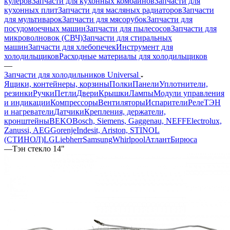
кухонных плит
Запчасти для масляных радиаторов
Запчасти
для мультиварок
Запчасти для мясорубок
Запчасти для
посудомоечных машин
Запчасти для пылесосов
Запчасти для
микроволновок (СВЧ)
Запчасти для стиральных
машин
Запчасти для хлебопечек
Инструмент для
холодильщиков
Расходные материалы для холодильщиков
—
Запчасти для холодильников Universal
Ящики, контейнеры, корзины
Полки
Панели
Уплотнители,
резинки
Ручки
Петли
Двери
Крышки
Лампы
Модули управления
и индикации
Компрессоры
Вентиляторы
Испарители
Реле
ТЭН
и нагреватели
Датчики
Крепления, держатели,
кронштейны
BEKO
Bosch, Siemens, Gaggenau, NEFF
Electrolux,
Zanussi, AEG
Gorenje
Indesit, Ariston, STINOL
(СТИНОЛ)
LG
Liebherr
Samsung
Whirlpool
Атлант
Бирюса
—
Тэн стекло 14"