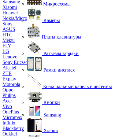
Samsung
Микросхемы
Xiaomi
Huawei
Nokia/Microsoft
Камеры
Sony
ASUS
HTC
Платы клавиатуры
Meizu
FLY
LG
Разъемы зарядки
Lenovo
Sony Ericsson
Alcatel
Рамки дисплея
ZTE
Explay
Motorola
Коаксиальный кабель и антенны
Oppo
Philips
Acer
Кнопки
Vivo
OnePlus
Samsung
Micromax
Infinix
Blackberry
Xiaomi
Oukitel