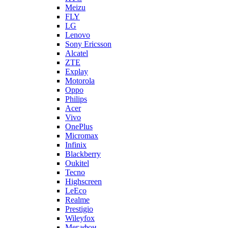
LG
Lenovo
Sony Ericsson
Alcatel
ZTE
Explay
Motorola
Oppo
Philips
Acer
Vivo
OnePlus
Micromax
Infinix
Blackberry
Oukitel
Tecno
Highscreen
LeEco
Realme
Prestigio
Wileyfox
Мегафон
Универсальные аккумуляторы (АКБ)
Универсальные разъемы/контакты