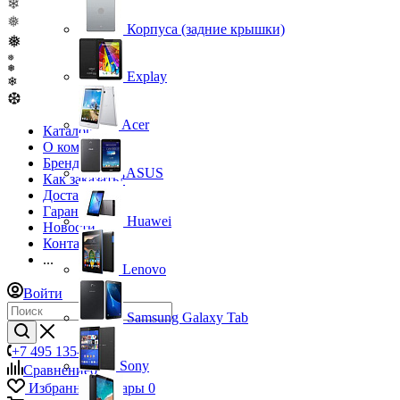
❄
❅
Корпуса (задние крышки)
❅
❅
❅
Explay
❄
❆
Acer
Каталог
О компании
Бренды
ASUS
Как заказать?
Доставка
Гарантия
Huawei
Новости
Контакты
...
Lenovo
Войти
Samsung Galaxy Tab
+7 495 135-39-43
Sony
Сравнение
0
Избранные товары
0