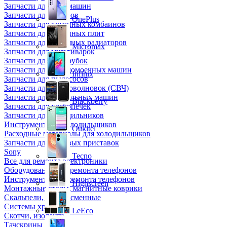
Запчасти для кофемашин
Запчасти для кулеров
OnePlus
Запчасти для кухонных комбаинов
Запчасти для кухонных плит
Запчасти для масляных радиаторов
Micromax
Запчасти для мультиварок
Запчасти для мясорубок
Запчасти для посудомоечных машин
Infinix
Запчасти для пылесосов
Запчасти для микроволновок (СВЧ)
Запчасти для стиральных машин
Blackberry
Запчасти для хлебопечек
Запчасти для холодильников
Инструмент для холодильщиков
Oukitel
Расходные материалы для холодильщиков
Запчасти для игровых приставок
Sony
Tecno
Все для ремонта электроники
Оборудование для ремонта телефонов
Инструменты для ремонта телефонов
Highscreen
Монтажные столы, магнитные коврики
Скальпели, лезвия сменные
Системы хранения
LeEco
Скотчи, изолента
Тачскрины