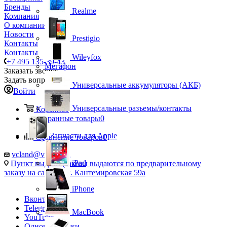
Бренды
Realme
Компания
О компании
Новости
Prestigio
Контакты
Контакты
Wileyfox
+7 495 135-39-43
Мегафон
Заказать звонок
Задать вопрос
Универсальные аккумуляторы (АКБ)
Войти
Универсальные разъемы/контакты
Корзина
0
Избранные товары
0
Запчасти для Apple
Сравнение товаров
0
vcland@vcland.ru
iPad
Пункт выдачи (заказы выдаются по предварительному
заказу на сайте), ул. Кантемировская 59а
iPhone
Вконтакте
Telegram
MacBook
YouTube
Одноклассники