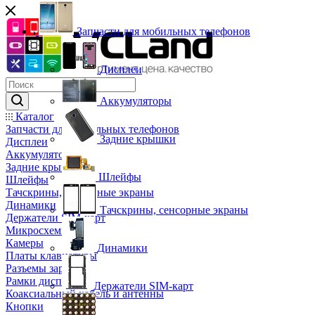
Запчасти для мобильных телефонов
Дисплеи
Аккумуляторы
Каталог
Запчасти для мобильных телефонов
Задние крышки
Дисплеи
Аккумуляторы
Задние крышки
Шлейфы
Шлейфы
Тачскрины, сенсорные экраны
Динамики
Тачскрины, сенсорные экраны
Держатели SIM-карт
Микросхемы
Камеры
Динамики
Платы клавиатуры
Разъемы зарядки
Рамки дисплея
Держатели SIM-карт
Коаксиальный кабель и антенны
Кнопки