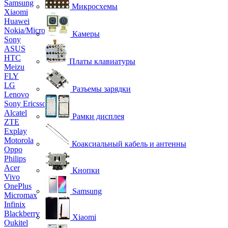
Samsung
Микросхемы
Xiaomi
Huawei
Nokia/Microsoft
Камеры
Sony
ASUS
HTC
Платы клавиатуры
Meizu
FLY
LG
Разъемы зарядки
Lenovo
Sony Ericsson
Alcatel
Рамки дисплея
ZTE
Explay
Motorola
Коаксиальный кабель и антенны
Oppo
Philips
Acer
Кнопки
Vivo
OnePlus
Samsung
Micromax
Infinix
Blackberry
Xiaomi
Oukitel