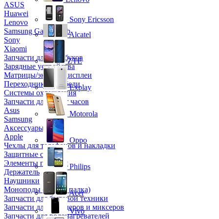
ASUS
Huawei
Sony Ericsson
Lenovo
Samsung Galaxy Tab
Alcatel
Sony
Xiaomi
Запчасти для ноутбуков
ZTE
Зарядные устройства
Матрицы/экраны/дисплеи
Переходники и кабели
Explay
Системы охлаждения
Запчасти для смарт часов
Asus
Motorola
Samsung
Аксессуары
Apple
Oppo
Чехлы для телефонов и накладки
Защитные стекла
Элементы питания
Philips
Держатель
Наушники
Моноподы (Селфи палка)
Acer
Запчасти для бытовой техники
Запчасти для блендеров и миксеров
Vivo
Запчасти для водонагревателей