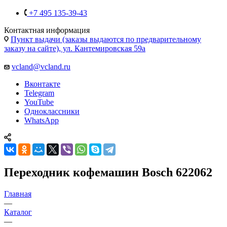
Контактная информация
Пункт выдачи (заказы выдаются по предварительному
заказу на сайте), ул. Кантемировская 59а
vcland@vcland.ru
Вконтакте
Telegram
YouTube
Одноклассники
WhatsApp
Переходник кофемашин Bosch 622062
Главная
—
Каталог
—
Запчасти для бытовой техники
Запчасти для мобильных телефонов
Запчасти для
Apple
Запчасти для планшетов
Запчасти для ноутбуков
Запчасти