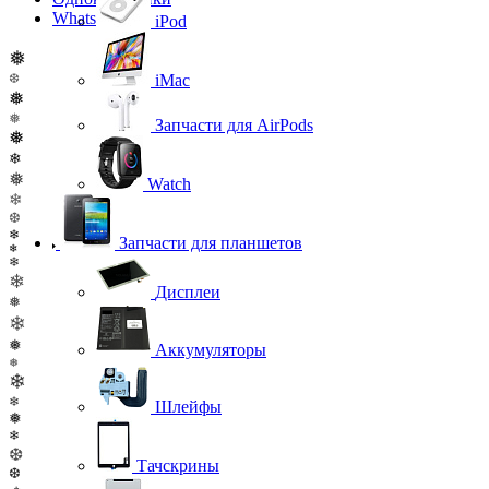
WhatsApp
iPod
❅
❆
iMac
❅
❅
Запчасти для AirPods
❅
❄
❅
Watch
❄
❆
❄
Запчасти для планшетов
❄
❄
❄
Дисплеи
❅
❄
❅
Аккумуляторы
❅
❄
❄
Шлейфы
❅
❄
❆
Тачскрины
❆