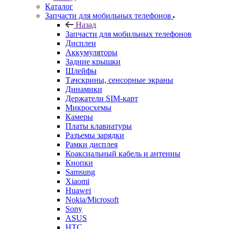
Назад
Запчасти для мобильных телефонов
Дисплеи
Аккумуляторы
Задние крышки
Шлейфы
Тачскрины, сенсорные экраны
Динамики
Держатели SIM-карт
Микросхемы
Камеры
Платы клавиатуры
Разъемы зарядки
Рамки дисплея
Коаксиальный кабель и антенны
Кнопки
Samsung
Xiaomi
Huawei
Nokia/Microsoft
Sony
ASUS
HTC
Meizu
FLY