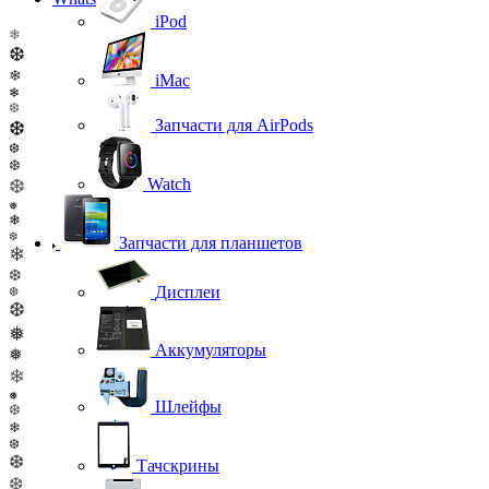
iPod
❄
❆
❄
iMac
❄
❆
Запчасти для AirPods
❆
❆
❆
Watch
❆
❅
❄
❆
Запчасти для планшетов
❄
❆
Дисплеи
❆
❆
❅
Аккумуляторы
❅
❄
❅
Шлейфы
❆
❄
❆
❆
Тачскрины
❆