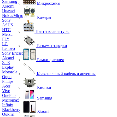
Samsung
Микросхемы
Xiaomi
Huawei
Nokia/Microsoft
Камеры
Sony
ASUS
HTC
Платы клавиатуры
Meizu
FLY
LG
Разъемы зарядки
Lenovo
Sony Ericsson
Alcatel
Рамки дисплея
ZTE
Explay
Motorola
Коаксиальный кабель и антенны
Oppo
Philips
Acer
Кнопки
Vivo
OnePlus
Samsung
Micromax
Infinix
Blackberry
Xiaomi
Oukitel