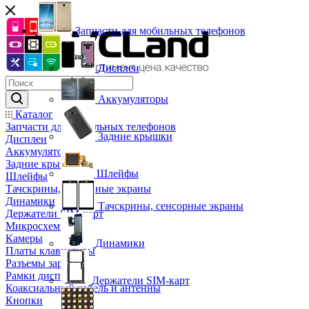
Запчасти для мобильных телефонов
Дисплеи
Аккумуляторы
Каталог
Запчасти для мобильных телефонов
Задние крышки
Дисплеи
Аккумуляторы
Задние крышки
Шлейфы
Шлейфы
Тачскрины, сенсорные экраны
Динамики
Тачскрины, сенсорные экраны
Держатели SIM-карт
Микросхемы
Камеры
Динамики
Платы клавиатуры
Разъемы зарядки
Рамки дисплея
Держатели SIM-карт
Коаксиальный кабель и антенны
Кнопки