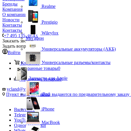
Бренды
Realme
Компания
О компании
Новости
Prestigio
Контакты
Контакты
Wileyfox
+7 495 135-39-43
Мегафон
Заказать звонок
Задать вопрос
Универсальные аккумуляторы (АКБ)
Войти
Универсальные разъемы/контакты
Корзина
0
Избранные товары
0
Запчасти для Apple
Сравнение товаров
0
vcland@vcland.ru
iPad
Пункт выдачи (заказы выдаются по предварительному заказу н
iPhone
Вконтакте
Telegram
YouTube
MacBook
Одноклассники
WhatsApp