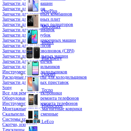
Запчасти для кофемашин
Запчасти для кулеров
OnePlus
Запчасти для кухонных комбаинов
Запчасти для кухонных плит
Запчасти для масляных радиаторов
Micromax
Запчасти для мультиварок
Запчасти для мясорубок
Запчасти для посудомоечных машин
Infinix
Запчасти для пылесосов
Запчасти для микроволновок (СВЧ)
Запчасти для стиральных машин
Blackberry
Запчасти для хлебопечек
Запчасти для холодильников
Инструмент для холодильщиков
Oukitel
Расходные материалы для холодильщиков
Запчасти для игровых приставок
Sony
Tecno
Все для ремонта электроники
Оборудование для ремонта телефонов
Инструменты для ремонта телефонов
Highscreen
Монтажные столы, магнитные коврики
Скальпели, лезвия сменные
Системы хранения
LeEco
Скотчи, изолента
Тачскрины