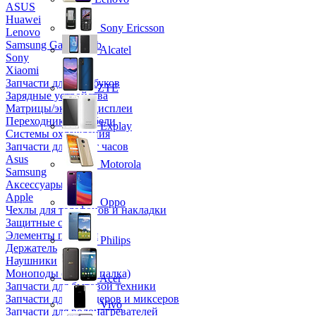
ASUS
Huawei
Sony Ericsson
Lenovo
Samsung Galaxy Tab
Alcatel
Sony
Xiaomi
Запчасти для ноутбуков
ZTE
Зарядные устройства
Матрицы/экраны/дисплеи
Переходники и кабели
Explay
Системы охлаждения
Запчасти для смарт часов
Asus
Motorola
Samsung
Аксессуары
Apple
Oppo
Чехлы для телефонов и накладки
Защитные стекла
Элементы питания
Philips
Держатель
Наушники
Моноподы (Селфи палка)
Acer
Запчасти для бытовой техники
Запчасти для блендеров и миксеров
Vivo
Запчасти для водонагревателей