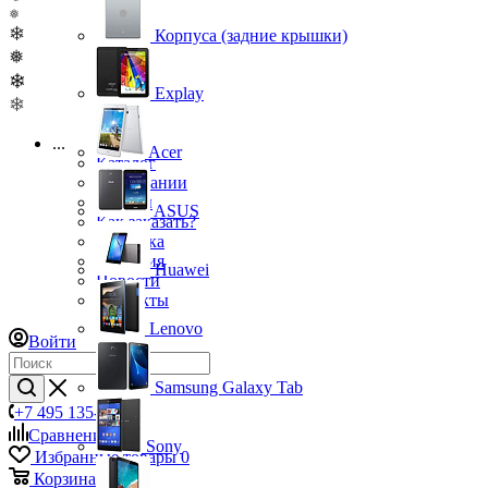
❅
❄
Корпуса (задние крышки)
❅
❄
Explay
❄
...
Acer
Каталог
О компании
Бренды
ASUS
Как заказать?
Доставка
Гарантия
Huawei
Новости
Контакты
Lenovo
Войти
Samsung Galaxy Tab
+7 495 135-39-43
Сравнение
0
Sony
Избранные товары
0
Корзина
0