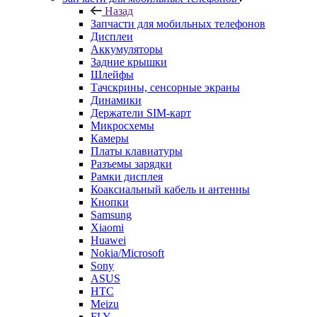
Назад
Запчасти для мобильных телефонов
Дисплеи
Аккумуляторы
Задние крышки
Шлейфы
Тачскрины, сенсорные экраны
Динамики
Держатели SIM-карт
Микросхемы
Камеры
Платы клавиатуры
Разъемы зарядки
Рамки дисплея
Коаксиальный кабель и антенны
Кнопки
Samsung
Xiaomi
Huawei
Nokia/Microsoft
Sony
ASUS
HTC
Meizu
FLY