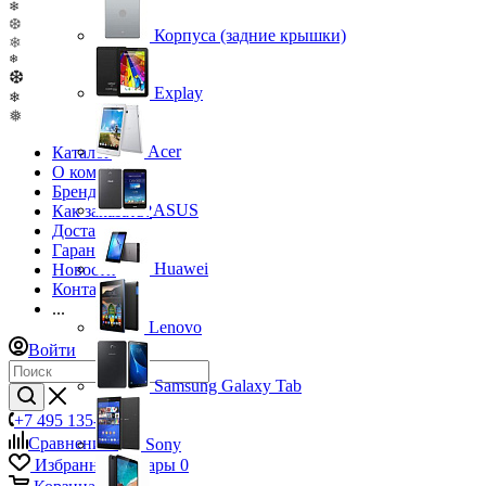
❄
❆
Корпуса (задние крышки)
❄
❄
❆
Explay
❄
❅
Acer
Каталог
О компании
Бренды
ASUS
Как заказать?
Доставка
Гарантия
Huawei
Новости
Контакты
...
Lenovo
Войти
Samsung Galaxy Tab
+7 495 135-39-43
Сравнение
0
Sony
Избранные товары
0