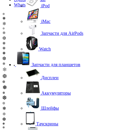
WhatsApp
iPod
❄
❅
iMac
❄
❄
❅
Запчасти для AirPods
❆
❅
❄
Watch
❅
❆
❅
Запчасти для планшетов
❄
❆
Дисплеи
❆
❅
Аккумуляторы
❅
❆
❆
❄
Шлейфы
❄
❆
Тачскрины
❅
❅