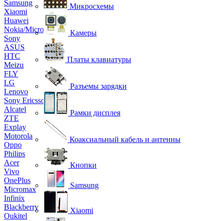
Samsung
Микросхемы
Xiaomi
Huawei
Nokia/Microsoft
Камеры
Sony
ASUS
HTC
Платы клавиатуры
Meizu
FLY
LG
Разъемы зарядки
Lenovo
Sony Ericsson
Alcatel
Рамки дисплея
ZTE
Explay
Motorola
Коаксиальный кабель и антенны
Oppo
Philips
Acer
Кнопки
Vivo
OnePlus
Samsung
Micromax
Infinix
Blackberry
Xiaomi
Oukitel