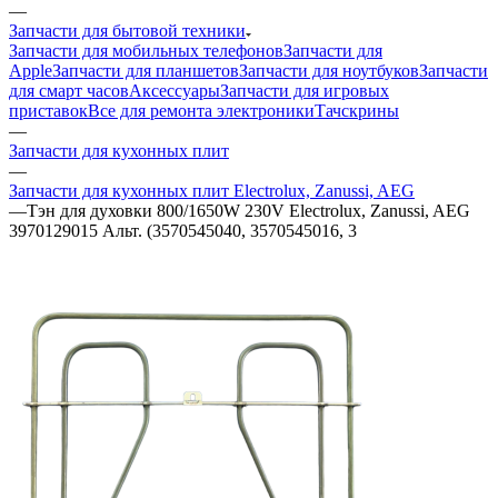
—
Запчасти для бытовой техники
Запчасти для мобильных телефонов
Запчасти для
Apple
Запчасти для планшетов
Запчасти для ноутбуков
Запчасти
для смарт часов
Аксессуары
Запчасти для игровых
приставок
Все для ремонта электроники
Тачскрины
—
Запчасти для кухонных плит
—
Запчасти для кухонных плит Electrolux, Zanussi, AEG
—
Тэн для духовки 800/1650W 230V Electrolux, Zanussi, AEG
3970129015 Альт. (3570545040, 3570545016, 3