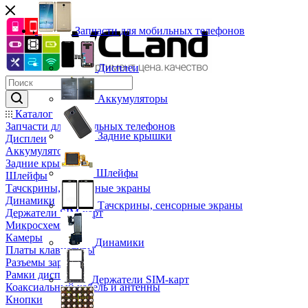
Запчасти для мобильных телефонов
Дисплеи
Аккумуляторы
Каталог
Запчасти для мобильных телефонов
Задние крышки
Дисплеи
Аккумуляторы
Задние крышки
Шлейфы
Шлейфы
Тачскрины, сенсорные экраны
Динамики
Тачскрины, сенсорные экраны
Держатели SIM-карт
Микросхемы
Камеры
Динамики
Платы клавиатуры
Разъемы зарядки
Рамки дисплея
Держатели SIM-карт
Коаксиальный кабель и антенны
Кнопки