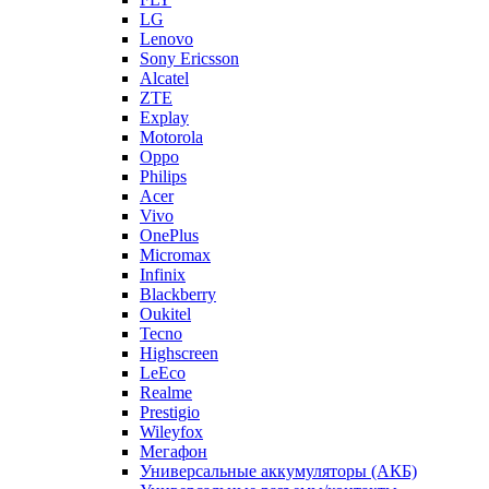
LG
Lenovo
Sony Ericsson
Alcatel
ZTE
Explay
Motorola
Oppo
Philips
Acer
Vivo
OnePlus
Micromax
Infinix
Blackberry
Oukitel
Tecno
Highscreen
LeEco
Realme
Prestigio
Wileyfox
Мегафон
Универсальные аккумуляторы (АКБ)