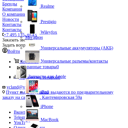
Бренды
Realme
Компания
О компании
Новости
Prestigio
Контакты
Контакты
Wileyfox
+7 495 135-39-43
Мегафон
Заказать звонок
Задать вопрос
Универсальные аккумуляторы (АКБ)
Войти
Универсальные разъемы/контакты
Корзина
0
Избранные товары
0
Запчасти для Apple
Сравнение товаров
0
vcland@vcland.ru
iPad
Пункт выдачи (заказы выдаются по предварительному
заказу на сайте), ул. Кантемировская 59а
iPhone
Вконтакте
Telegram
MacBook
YouTube
Одноклассники