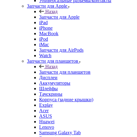
Универсальные разъемы/контакты
Запчасти для Apple
Назад
Запчасти для Apple
iPad
iPhone
MacBook
iPod
iMac
Запчасти для AirPods
Watch
Запчасти для планшетов
Назад
Запчасти для планшетов
Дисплеи
Аккумуляторы
Шлейфы
Тачскрины
Корпуса (задние крышки)
Explay
Acer
ASUS
Huawei
Lenovo
Samsung Galaxy Tab