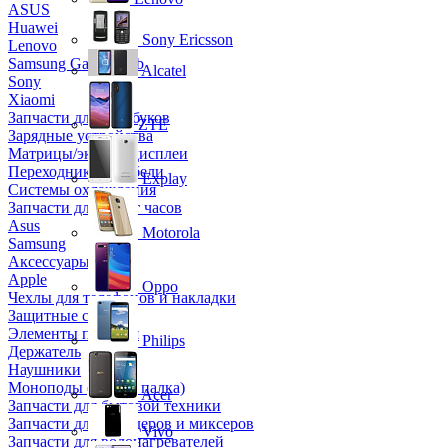
ASUS
Huawei
Sony Ericsson
Lenovo
Samsung Galaxy Tab
Alcatel
Sony
Xiaomi
Запчасти для ноутбуков
ZTE
Зарядные устройства
Матрицы/экраны/дисплеи
Переходники и кабели
Explay
Системы охлаждения
Запчасти для смарт часов
Asus
Motorola
Samsung
Аксессуары
Apple
Oppo
Чехлы для телефонов и накладки
Защитные стекла
Элементы питания
Philips
Держатель
Наушники
Моноподы (Селфи палка)
Acer
Запчасти для бытовой техники
Запчасти для блендеров и миксеров
Vivo
Запчасти для водонагревателей