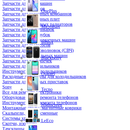
Запчасти для кофемашин
Запчасти для кулеров
OnePlus
Запчасти для кухонных комбаинов
Запчасти для кухонных плит
Запчасти для масляных радиаторов
Micromax
Запчасти для мультиварок
Запчасти для мясорубок
Запчасти для посудомоечных машин
Infinix
Запчасти для пылесосов
Запчасти для микроволновок (СВЧ)
Запчасти для стиральных машин
Blackberry
Запчасти для хлебопечек
Запчасти для холодильников
Инструмент для холодильщиков
Oukitel
Расходные материалы для холодильщиков
Запчасти для игровых приставок
Sony
Tecno
Все для ремонта электроники
Оборудование для ремонта телефонов
Инструменты для ремонта телефонов
Highscreen
Монтажные столы, магнитные коврики
Скальпели, лезвия сменные
Системы хранения
LeEco
Скотчи, изолента
Тачскрины