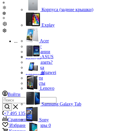
❅
❄
Корпуса (задние крышки)
❆
❄
❆
Explay
❆
Acer
...
Каталог
О компании
ASUS
Бренды
Как заказать?
Доставка
Huawei
Гарантия
Новости
Контакты
Lenovo
Войти
Samsung Galaxy Tab
+7 495 135-39-43
Сравнение
0
Sony
Избранные товары
0