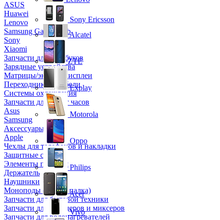
ASUS
Huawei
Sony Ericsson
Lenovo
Samsung Galaxy Tab
Alcatel
Sony
Xiaomi
Запчасти для ноутбуков
ZTE
Зарядные устройства
Матрицы/экраны/дисплеи
Переходники и кабели
Explay
Системы охлаждения
Запчасти для смарт часов
Asus
Motorola
Samsung
Аксессуары
Apple
Oppo
Чехлы для телефонов и накладки
Защитные стекла
Элементы питания
Philips
Держатель
Наушники
Моноподы (Селфи палка)
Acer
Запчасти для бытовой техники
Запчасти для блендеров и миксеров
Vivo
Запчасти для водонагревателей