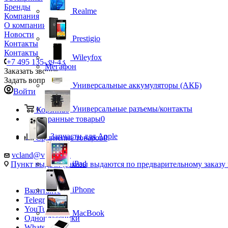
Бренды
Realme
Компания
О компании
Новости
Prestigio
Контакты
Контакты
Wileyfox
+7 495 135-39-43
Мегафон
Заказать звонок
Задать вопрос
Универсальные аккумуляторы (АКБ)
Войти
Универсальные разъемы/контакты
Корзина
0
Избранные товары
0
Запчасти для Apple
Сравнение товаров
0
vcland@vcland.ru
iPad
Пункт выдачи (заказы выдаются по предварительному заказу н
iPhone
Вконтакте
Telegram
YouTube
MacBook
Одноклассники
WhatsApp