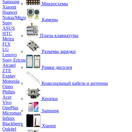
Samsung
Микросхемы
Xiaomi
Huawei
Nokia/Microsoft
Камеры
Sony
ASUS
HTC
Платы клавиатуры
Meizu
FLY
LG
Разъемы зарядки
Lenovo
Sony Ericsson
Alcatel
Рамки дисплея
ZTE
Explay
Motorola
Коаксиальный кабель и антенны
Oppo
Philips
Acer
Кнопки
Vivo
OnePlus
Samsung
Micromax
Infinix
Blackberry
Xiaomi
Oukitel