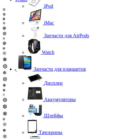
iPod
❆
❄
❆
iMac
❄
❆
❆
Запчасти для AirPods
❅
❆
❆
Watch
❆
❅
❆
Запчасти для планшетов
❅
❆
Дисплеи
❅
❅
❄
❆
Аккумуляторы
❆
❅
Шлейфы
❆
❄
❅
Тачскрины
❅