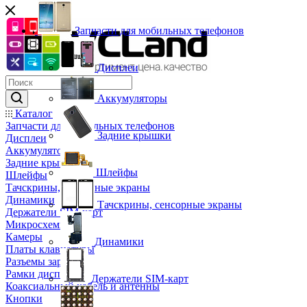
Запчасти для мобильных телефонов
Дисплеи
Аккумуляторы
Каталог
Запчасти для мобильных телефонов
Задние крышки
Дисплеи
Аккумуляторы
Задние крышки
Шлейфы
Шлейфы
Тачскрины, сенсорные экраны
Динамики
Тачскрины, сенсорные экраны
Держатели SIM-карт
Микросхемы
Камеры
Динамики
Платы клавиатуры
Разъемы зарядки
Рамки дисплея
Держатели SIM-карт
Коаксиальный кабель и антенны
Кнопки