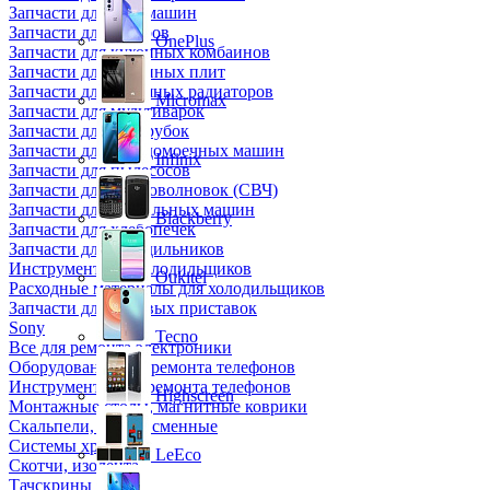
Запчасти для кофемашин
Запчасти для кулеров
OnePlus
Запчасти для кухонных комбаинов
Запчасти для кухонных плит
Запчасти для масляных радиаторов
Micromax
Запчасти для мультиварок
Запчасти для мясорубок
Запчасти для посудомоечных машин
Infinix
Запчасти для пылесосов
Запчасти для микроволновок (СВЧ)
Запчасти для стиральных машин
Blackberry
Запчасти для хлебопечек
Запчасти для холодильников
Инструмент для холодильщиков
Oukitel
Расходные материалы для холодильщиков
Запчасти для игровых приставок
Sony
Tecno
Все для ремонта электроники
Оборудование для ремонта телефонов
Инструменты для ремонта телефонов
Highscreen
Монтажные столы, магнитные коврики
Скальпели, лезвия сменные
Системы хранения
LeEco
Скотчи, изолента
Тачскрины