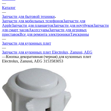
—
Каталог
—
Запчасти для бытовой техники
Запчасти для мобильных телефонов
Запчасти для
Apple
Запчасти для планшетов
Запчасти для ноутбуков
Запчасти
для смарт часов
Аксессуары
Запчасти для игровых
приставок
Все для ремонта электроники
Тачскрины
—
Запчасти для кухонных плит
—
Запчасти для кухонных плит Electrolux, Zanussi, AEG
—
Кнопка декоративная (черная) для кухонных плит
Electrolux, Zanussi, AEG 3153583053