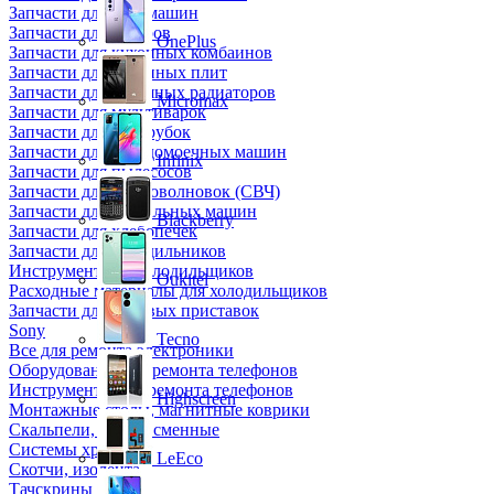
Запчасти для кофемашин
Запчасти для кулеров
OnePlus
Запчасти для кухонных комбаинов
Запчасти для кухонных плит
Запчасти для масляных радиаторов
Micromax
Запчасти для мультиварок
Запчасти для мясорубок
Запчасти для посудомоечных машин
Infinix
Запчасти для пылесосов
Запчасти для микроволновок (СВЧ)
Запчасти для стиральных машин
Blackberry
Запчасти для хлебопечек
Запчасти для холодильников
Инструмент для холодильщиков
Oukitel
Расходные материалы для холодильщиков
Запчасти для игровых приставок
Sony
Tecno
Все для ремонта электроники
Оборудование для ремонта телефонов
Инструменты для ремонта телефонов
Highscreen
Монтажные столы, магнитные коврики
Скальпели, лезвия сменные
Системы хранения
LeEco
Скотчи, изолента
Тачскрины