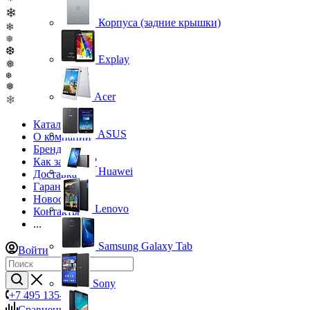
❄
Корпуса (задние крышки)
❄
❅
❆
Explay
❅
❆
❅
Acer
❄
Каталог
ASUS
О компании
Бренды
Как заказать?
Huawei
Доставка
Гарантия
Новости
Lenovo
Контакты
...
Samsung Galaxy Tab
Войти
Sony
+7 495 135-39-43
Сравнение
0