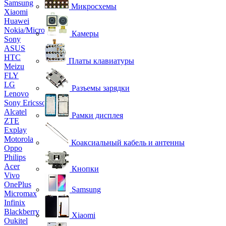
Samsung
Микросхемы
Xiaomi
Huawei
Nokia/Microsoft
Камеры
Sony
ASUS
HTC
Платы клавиатуры
Meizu
FLY
LG
Разъемы зарядки
Lenovo
Sony Ericsson
Alcatel
Рамки дисплея
ZTE
Explay
Motorola
Коаксиальный кабель и антенны
Oppo
Philips
Acer
Кнопки
Vivo
OnePlus
Samsung
Micromax
Infinix
Blackberry
Xiaomi
Oukitel