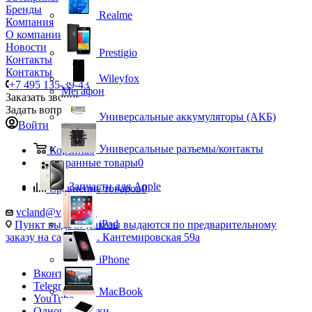
Бренды
Realme
Компания
О компании
Новости
Prestigio
Контакты
Контакты
Wileyfox
+7 495 135-39-43
Мегафон
Заказать звонок
Задать вопрос
Универсальные аккумуляторы (АКБ)
Войти
Универсальные разъемы/контакты
Корзина
0
Избранные товары
0
Запчасти для Apple
Сравнение товаров
0
vcland@vcland.ru
iPad
Пункт выдачи (заказы выдаются по предварительному
заказу на сайте), ул. Кантемировская 59а
iPhone
Вконтакте
Telegram
MacBook
YouTube
Одноклассники