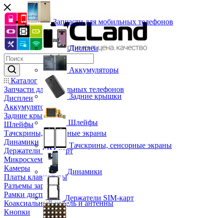
Запчасти для мобильных телефонов
Дисплеи
Аккумуляторы
Каталог
Запчасти для мобильных телефонов
Задние крышки
Дисплеи
Аккумуляторы
Задние крышки
Шлейфы
Шлейфы
Тачскрины, сенсорные экраны
Динамики
Тачскрины, сенсорные экраны
Держатели SIM-карт
Микросхемы
Камеры
Динамики
Платы клавиатуры
Разъемы зарядки
Рамки дисплея
Держатели SIM-карт
Коаксиальный кабель и антенны
Кнопки