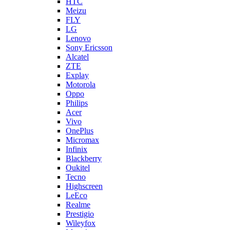
HTC
Meizu
FLY
LG
Lenovo
Sony Ericsson
Alcatel
ZTE
Explay
Motorola
Oppo
Philips
Acer
Vivo
OnePlus
Micromax
Infinix
Blackberry
Oukitel
Tecno
Highscreen
LeEco
Realme
Prestigio
Wileyfox