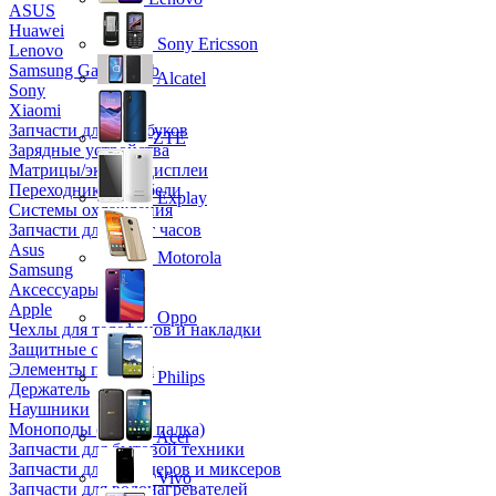
ASUS
Huawei
Sony Ericsson
Lenovo
Samsung Galaxy Tab
Alcatel
Sony
Xiaomi
Запчасти для ноутбуков
ZTE
Зарядные устройства
Матрицы/экраны/дисплеи
Переходники и кабели
Explay
Системы охлаждения
Запчасти для смарт часов
Asus
Motorola
Samsung
Аксессуары
Apple
Oppo
Чехлы для телефонов и накладки
Защитные стекла
Элементы питания
Philips
Держатель
Наушники
Моноподы (Селфи палка)
Acer
Запчасти для бытовой техники
Запчасти для блендеров и миксеров
Vivo
Запчасти для водонагревателей