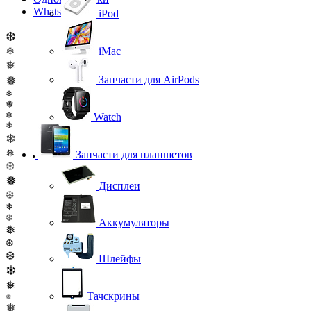
WhatsApp
iPod
❆
❄
iMac
❅
❅
Запчасти для AirPods
❄
❅
❄
Watch
❄
❄
❅
Запчасти для планшетов
❆
❅
Дисплеи
❆
❄
❆
Аккумуляторы
❅
❆
❆
Шлейфы
❄
❅
Тачскрины
❅
❅