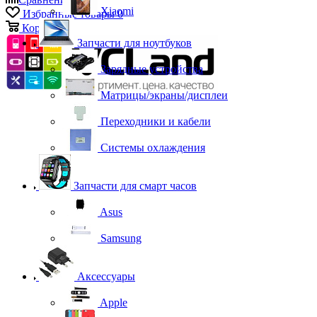
Xiaomi
Избранные товары
0
Корзина
0
Запчасти для ноутбуков
Зарядные устройства
Матрицы/экраны/дисплеи
Переходники и кабели
Системы охлаждения
Запчасти для смарт часов
Asus
Samsung
Аксессуары
Apple