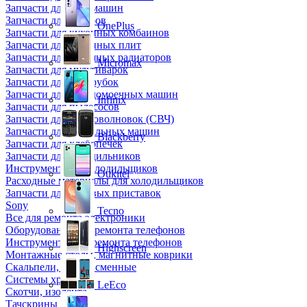
Запчасти для кофемашин
Запчасти для кулеров
OnePlus
Запчасти для кухонных комбаинов
Запчасти для кухонных плит
Запчасти для масляных радиаторов
Micromax
Запчасти для мультиварок
Запчасти для мясорубок
Запчасти для посудомоечных машин
Infinix
Запчасти для пылесосов
Запчасти для микроволновок (СВЧ)
Запчасти для стиральных машин
Blackberry
Запчасти для хлебопечек
Запчасти для холодильников
Инструмент для холодильщиков
Oukitel
Расходные материалы для холодильщиков
Запчасти для игровых приставок
Sony
Tecno
Все для ремонта электроники
Оборудование для ремонта телефонов
Инструменты для ремонта телефонов
Highscreen
Монтажные столы, магнитные коврики
Скальпели, лезвия сменные
Системы хранения
LeEco
Скотчи, изолента
Тачскрины