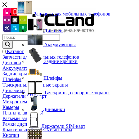
Запчасти для мобильных телефонов
Дисплеи
Аккумуляторы
Каталог
Запчасти для мобильных телефонов
Задние крышки
Дисплеи
Аккумуляторы
Задние крышки
Шлейфы
Шлейфы
Тачскрины, сенсорные экраны
Динамики
Тачскрины, сенсорные экраны
Держатели SIM-карт
Микросхемы
Камеры
Динамики
Платы клавиатуры
Разъемы зарядки
Рамки дисплея
Держатели SIM-карт
Коаксиальный кабель и антенны
Кнопки