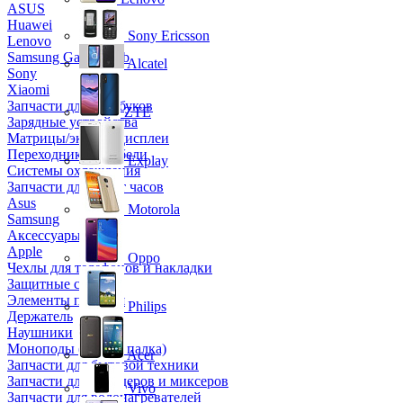
ASUS
Huawei
Sony Ericsson
Lenovo
Samsung Galaxy Tab
Alcatel
Sony
Xiaomi
Запчасти для ноутбуков
ZTE
Зарядные устройства
Матрицы/экраны/дисплеи
Переходники и кабели
Explay
Системы охлаждения
Запчасти для смарт часов
Asus
Motorola
Samsung
Аксессуары
Apple
Oppo
Чехлы для телефонов и накладки
Защитные стекла
Элементы питания
Philips
Держатель
Наушники
Моноподы (Селфи палка)
Acer
Запчасти для бытовой техники
Запчасти для блендеров и миксеров
Vivo
Запчасти для водонагревателей