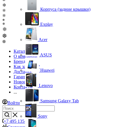
❄
Корпуса (задние крышки)
❄
❄
❅
❅
Explay
❅
❆
Acer
❆
Каталог
ASUS
О компании
Бренды
Как заказать?
Huawei
Доставка
Гарантия
Новости
Lenovo
Контакты
...
Samsung Galaxy Tab
Войти
Sony
+7 495 135-39-43