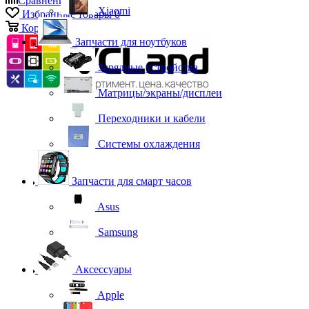
Сравнение
0
Xiaomi
Избранные товары
0
Корзина
0
Запчасти для ноутбуков
Зарядные устройства
Матрицы/экраны/дисплеи
Переходники и кабели
Системы охлаждения
Запчасти для смарт часов
Asus
Samsung
Аксессуары
Apple