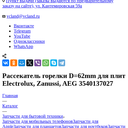
Пункт выдачи (заказы выдаются по предварительному
заказу на сайте), ул. Кантемировская 59а
vcland@vcland.ru
Вконтакте
Telegram
YouTube
Одноклассники
WhatsApp
Рассекатель горелки D=62mm для плит
Electrolux, Zanussi, AEG 3540137027
Главная
—
Каталог
—
Запчасти для бытовой техники
Запчасти для мобильных телефонов
Запчасти для
Apple
Запчасти для планшетов
Запчасти для ноутбуков
Запчасти