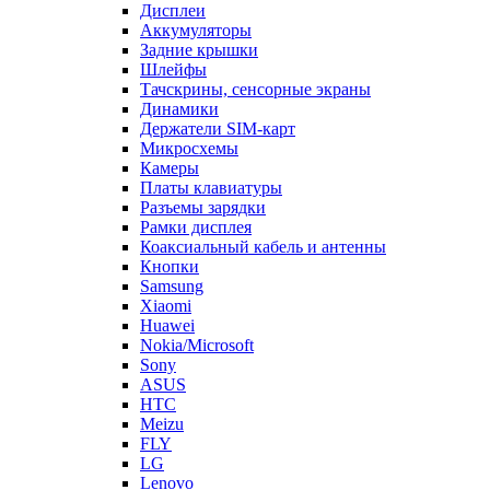
Дисплеи
Аккумуляторы
Задние крышки
Шлейфы
Тачскрины, сенсорные экраны
Динамики
Держатели SIM-карт
Микросхемы
Камеры
Платы клавиатуры
Разъемы зарядки
Рамки дисплея
Коаксиальный кабель и антенны
Кнопки
Samsung
Xiaomi
Huawei
Nokia/Microsoft
Sony
ASUS
HTC
Meizu
FLY
LG
Lenovo