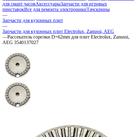
для смарт часов
Аксессуары
Запчасти для игровых
приставок
Все для ремонта электроники
Тачскрины
—
Запчасти для кухонных плит
—
Запчасти для кухонных плит Electrolux, Zanussi, AEG
—
Рассекатель горелки D=62mm для плит Electrolux, Zanussi,
AEG 3540137027