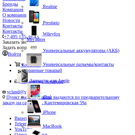
Бренды
Realme
Компания
О компании
Новости
Prestigio
Контакты
Контакты
Wileyfox
+7 495 135-39-43
Мегафон
Заказать звонок
Задать вопрос
Универсальные аккумуляторы (АКБ)
Войти
Универсальные разъемы/контакты
Корзина
0
Избранные товары
0
Запчасти для Apple
Сравнение товаров
0
vcland@vcland.ru
iPad
Пункт выдачи (заказы выдаются по предварительному
заказу на сайте), ул. Кантемировская 59а
iPhone
Вконтакте
Telegram
MacBook
YouTube
Одноклассники