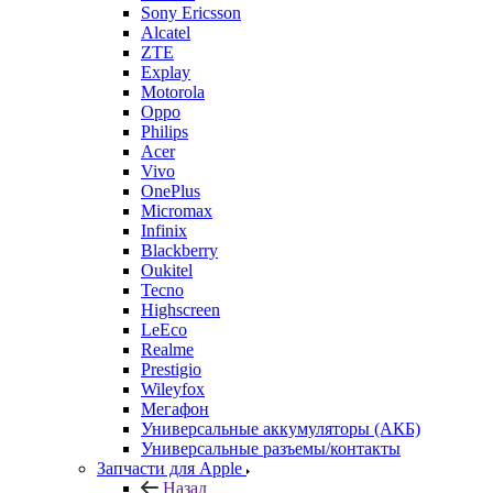
Sony Ericsson
Alcatel
ZTE
Explay
Motorola
Oppo
Philips
Acer
Vivo
OnePlus
Micromax
Infinix
Blackberry
Oukitel
Tecno
Highscreen
LeEco
Realme
Prestigio
Wileyfox
Мегафон
Универсальные аккумуляторы (АКБ)
Универсальные разъемы/контакты
Запчасти для Apple
Назад