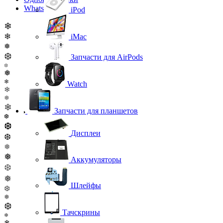
WhatsApp
iPod
❄
❄
iMac
❅
❆
Запчасти для AirPods
❆
❅
❄
Watch
❄
❅
❄
Запчасти для планшетов
❆
❆
Дисплеи
❆
❅
❅
Аккумуляторы
❆
❅
Шлейфы
❆
❅
❆
Тачскрины
❄
❄