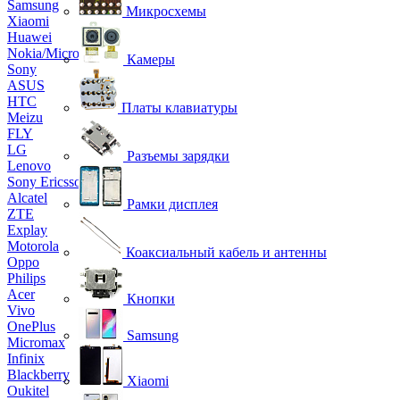
Samsung
Микросхемы
Xiaomi
Huawei
Nokia/Microsoft
Камеры
Sony
ASUS
HTC
Платы клавиатуры
Meizu
FLY
LG
Разъемы зарядки
Lenovo
Sony Ericsson
Alcatel
Рамки дисплея
ZTE
Explay
Motorola
Коаксиальный кабель и антенны
Oppo
Philips
Acer
Кнопки
Vivo
OnePlus
Samsung
Micromax
Infinix
Blackberry
Xiaomi
Oukitel