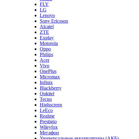
LG
Lenovo
Sony Ericsson
Alcatel
ZTE
Explay
Motorola
Oppo
Philips
Acer
Vivo
OnePlus
Micromax
Infinix
Blackberry
Oukitel
Tecno
Highscreen
LeEco
Realme
Prestigio
Wileyfox
Мегафон
Универсальные аккумуляторы (АКБ)