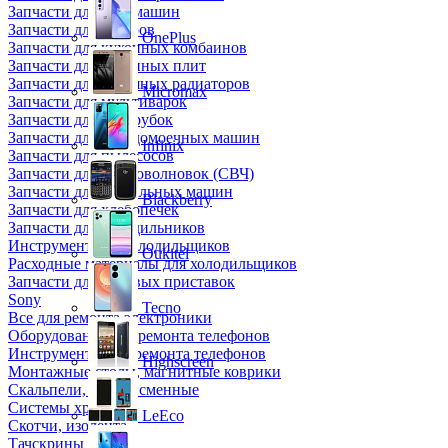
Запчасти для кофемашин
Запчасти для кулеров
OnePlus
Запчасти для кухонных комбаинов
Запчасти для кухонных плит
Запчасти для масляных радиаторов
Micromax
Запчасти для мультиварок
Запчасти для мясорубок
Запчасти для посудомоечных машин
Infinix
Запчасти для пылесосов
Запчасти для микроволновок (СВЧ)
Запчасти для стиральных машин
Blackberry
Запчасти для хлебопечек
Запчасти для холодильников
Инструмент для холодильщиков
Oukitel
Расходные материалы для холодильщиков
Запчасти для игровых приставок
Sony
Tecno
Все для ремонта электроники
Оборудование для ремонта телефонов
Инструменты для ремонта телефонов
Highscreen
Монтажные столы, магнитные коврики
Скальпели, лезвия сменные
Системы хранения
LeEco
Скотчи, изолента
Тачскрины