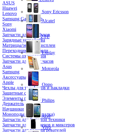
ASUS
Huawei
Sony Ericsson
Lenovo
Samsung Galaxy Tab
Alcatel
Sony
Xiaomi
Запчасти для ноутбуков
ZTE
Зарядные устройства
Матрицы/экраны/дисплеи
Переходники и кабели
Explay
Системы охлаждения
Запчасти для смарт часов
Asus
Motorola
Samsung
Аксессуары
Apple
Oppo
Чехлы для телефонов и накладки
Защитные стекла
Элементы питания
Philips
Держатель
Наушники
Моноподы (Селфи палка)
Acer
Запчасти для бытовой техники
Запчасти для блендеров и миксеров
Vivo
Запчасти для водонагревателей