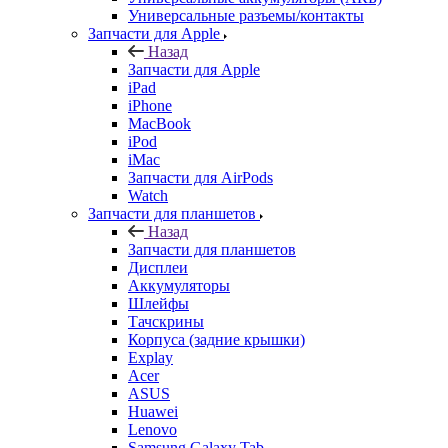
Универсальные разъемы/контакты
Запчасти для Apple
Назад
Запчасти для Apple
iPad
iPhone
MacBook
iPod
iMac
Запчасти для AirPods
Watch
Запчасти для планшетов
Назад
Запчасти для планшетов
Дисплеи
Аккумуляторы
Шлейфы
Тачскрины
Корпуса (задние крышки)
Explay
Acer
ASUS
Huawei
Lenovo
Samsung Galaxy Tab