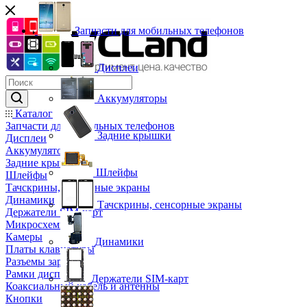
Запчасти для мобильных телефонов
Дисплеи
Аккумуляторы
Каталог
Запчасти для мобильных телефонов
Задние крышки
Дисплеи
Аккумуляторы
Задние крышки
Шлейфы
Шлейфы
Тачскрины, сенсорные экраны
Динамики
Тачскрины, сенсорные экраны
Держатели SIM-карт
Микросхемы
Камеры
Динамики
Платы клавиатуры
Разъемы зарядки
Рамки дисплея
Держатели SIM-карт
Коаксиальный кабель и антенны
Кнопки