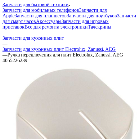
Запчасти для мобильных телефонов
Запчасти для
Apple
Запчасти для планшетов
Запчасти для ноутбуков
Запчасти
для смарт часов
Аксессуары
Запчасти для игровых
приставок
Все для ремонта электроники
Тачскрины
—
Запчасти для кухонных плит
—
Запчасти для кухонных плит Electrolux, Zanussi, AEG
—
Ручка переключения для плит Electrolux, Zanussi, AEG
4055226239