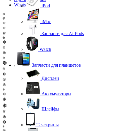
WhatsApp
iPod
❄
❆
iMac
❄
❄
❅
Запчасти для AirPods
❆
❄
❅
Watch
❅
❄
❆
Запчасти для планшетов
❆
❅
Дисплеи
❆
❄
❅
Аккумуляторы
❄
❅
❅
Шлейфы
❄
❄
❆
Тачскрины
❄
❆