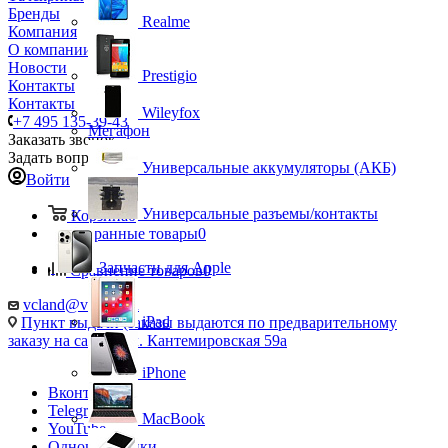
Бренды
Realme
Компания
О компании
Новости
Prestigio
Контакты
Контакты
Wileyfox
+7 495 135-39-43
Мегафон
Заказать звонок
Задать вопрос
Универсальные аккумуляторы (АКБ)
Войти
Универсальные разъемы/контакты
Корзина
0
Избранные товары
0
Запчасти для Apple
Сравнение товаров
0
vcland@vcland.ru
iPad
Пункт выдачи (заказы выдаются по предварительному
заказу на сайте), ул. Кантемировская 59а
iPhone
Вконтакте
Telegram
MacBook
YouTube
Одноклассники