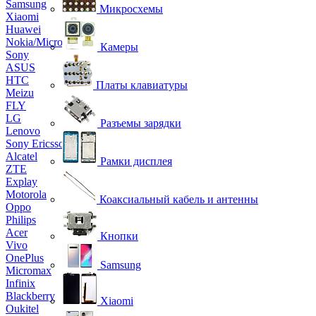
Samsung
Микросхемы
Xiaomi
Huawei
Nokia/Microsoft
Камеры
Sony
ASUS
HTC
Платы клавиатуры
Meizu
FLY
LG
Разъемы зарядки
Lenovo
Sony Ericsson
Alcatel
Рамки дисплея
ZTE
Explay
Motorola
Коаксиальный кабель и антенны
Oppo
Philips
Acer
Кнопки
Vivo
OnePlus
Samsung
Micromax
Infinix
Blackberry
Xiaomi
Oukitel