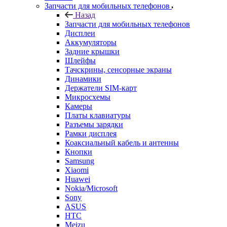
Назад
Запчасти для мобильных телефонов
Дисплеи
Аккумуляторы
Задние крышки
Шлейфы
Тачскрины, сенсорные экраны
Динамики
Держатели SIM-карт
Микросхемы
Камеры
Платы клавиатуры
Разъемы зарядки
Рамки дисплея
Коаксиальный кабель и антенны
Кнопки
Samsung
Xiaomi
Huawei
Nokia/Microsoft
Sony
ASUS
HTC
Meizu
FLY