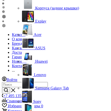
❆
❄
Корпуса (задние крышки)
❆
❆
Explay
❅
❆
Каталог
Acer
О компании
Бренды
Как заказать?
ASUS
Доставка
Гарантия
Новости
Huawei
Контакты
...
Lenovo
Войти
Samsung Galaxy Tab
+7 495 135-39-43
Сравнение
0
Sony
Избранные товары
0
Корзина
0