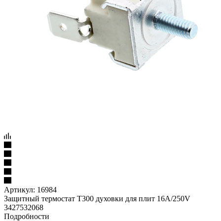
Артикул:
16984
Защитный термостат Т300 духовки для плит 16A/250V
3427532068
Подробности
1 300
₽
/шт
Варианты цен
1 300
₽
/шт