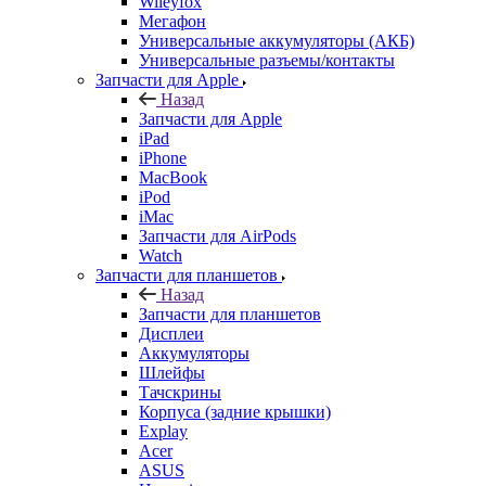
Запчасти для Apple
Назад
Запчасти для Apple
iPad
iPhone
MacBook
iPod
iMac
Запчасти для AirPods
Watch
Запчасти для планшетов
Назад
Запчасти для планшетов
Дисплеи
Аккумуляторы
Шлейфы
Тачскрины
Корпуса (задние крышки)
Explay
Acer
ASUS
Huawei
Lenovo
Samsung Galaxy Tab
Sony