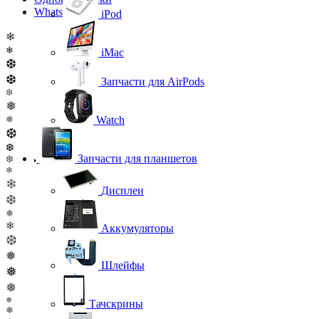
WhatsApp
iPod
❄
❄
iMac
❆
❆
Запчасти для AirPods
❆
❅
❅
Watch
❆
❆
Запчасти для планшетов
❆
❄
❄
Дисплеи
❆
❅
❄
Аккумуляторы
❆
❅
Шлейфы
❅
❅
❅
Тачскрины
❅