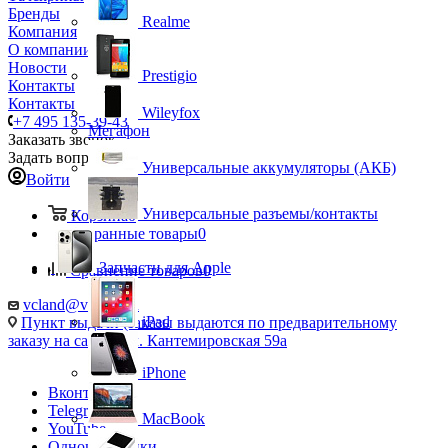
Бренды
Realme
Компания
О компании
Новости
Prestigio
Контакты
Контакты
Wileyfox
+7 495 135-39-43
Мегафон
Заказать звонок
Задать вопрос
Универсальные аккумуляторы (АКБ)
Войти
Универсальные разъемы/контакты
Корзина
0
Избранные товары
0
Запчасти для Apple
Сравнение товаров
0
vcland@vcland.ru
iPad
Пункт выдачи (заказы выдаются по предварительному
заказу на сайте), ул. Кантемировская 59а
iPhone
Вконтакте
Telegram
MacBook
YouTube
Одноклассники