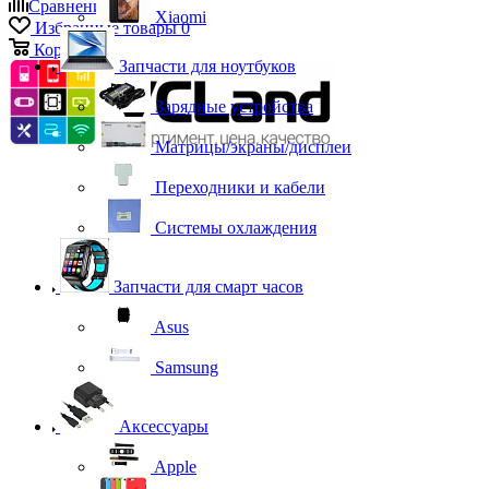
Сравнение
0
Xiaomi
Избранные товары
0
Корзина
0
Запчасти для ноутбуков
Зарядные устройства
Матрицы/экраны/дисплеи
Переходники и кабели
Системы охлаждения
Запчасти для смарт часов
Asus
Samsung
Аксессуары
Apple