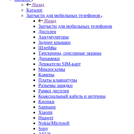
Назад
Запчасти для мобильных телефонов
Дисплеи
Аккумуляторы
Задние крышки
Шлейфы
Тачскрины, сенсорные экраны
Динамики
Держатели SIM-карт
Микросхемы
Камеры
Платы клавиатуры
Разъемы зарядки
Рамки дисплея
Коаксиальный кабель и антенны
Кнопки
Samsung
Xiaomi
Huawei
Nokia/Microsoft
Sony
ASUS
HTC
Meizu
FLY