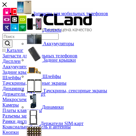
Запчасти для мобильных телефонов
Дисплеи
Аккумуляторы
Каталог
Запчасти для мобильных телефонов
Задние крышки
Дисплеи
Аккумуляторы
Задние крышки
Шлейфы
Шлейфы
Тачскрины, сенсорные экраны
Динамики
Тачскрины, сенсорные экраны
Держатели SIM-карт
Микросхемы
Камеры
Динамики
Платы клавиатуры
Разъемы зарядки
Рамки дисплея
Держатели SIM-карт
Коаксиальный кабель и антенны
Кнопки