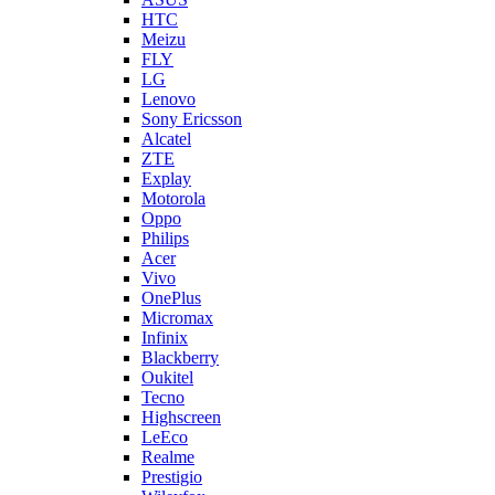
LG
Lenovo
Sony Ericsson
Alcatel
ZTE
Explay
Motorola
Oppo
Philips
Acer
Vivo
OnePlus
Micromax
Infinix
Blackberry
Oukitel
Tecno
Highscreen
LeEco
Realme
Prestigio
Wileyfox
Мегафон
Универсальные аккумуляторы (АКБ)
Универсальные разъемы/контакты