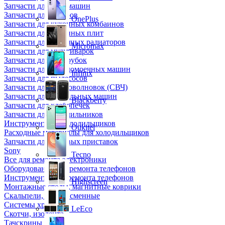
Запчасти для кофемашин
Запчасти для кулеров
OnePlus
Запчасти для кухонных комбаинов
Запчасти для кухонных плит
Запчасти для масляных радиаторов
Micromax
Запчасти для мультиварок
Запчасти для мясорубок
Запчасти для посудомоечных машин
Infinix
Запчасти для пылесосов
Запчасти для микроволновок (СВЧ)
Запчасти для стиральных машин
Blackberry
Запчасти для хлебопечек
Запчасти для холодильников
Инструмент для холодильщиков
Oukitel
Расходные материалы для холодильщиков
Запчасти для игровых приставок
Sony
Tecno
Все для ремонта электроники
Оборудование для ремонта телефонов
Инструменты для ремонта телефонов
Highscreen
Монтажные столы, магнитные коврики
Скальпели, лезвия сменные
Системы хранения
LeEco
Скотчи, изолента
Тачскрины