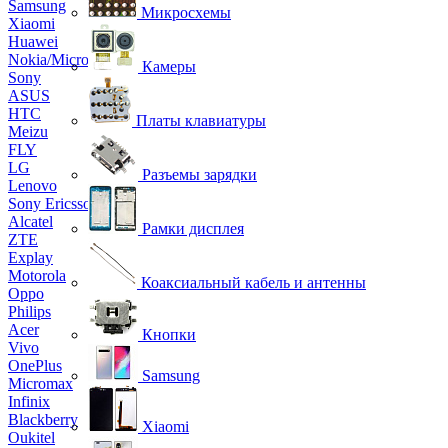
Samsung
Микросхемы
Xiaomi
Huawei
Nokia/Microsoft
Камеры
Sony
ASUS
HTC
Платы клавиатуры
Meizu
FLY
LG
Разъемы зарядки
Lenovo
Sony Ericsson
Alcatel
Рамки дисплея
ZTE
Explay
Motorola
Коаксиальный кабель и антенны
Oppo
Philips
Acer
Кнопки
Vivo
OnePlus
Samsung
Micromax
Infinix
Blackberry
Xiaomi
Oukitel