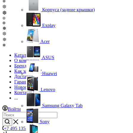
❄
❆
Корпуса (задние крышки)
❆
❆
❆
Explay
❅
❆
❅
Acer
❄
Каталог
ASUS
О компании
Бренды
Как заказать?
Huawei
Доставка
Гарантия
Новости
Lenovo
Контакты
...
Samsung Galaxy Tab
Войти
Sony
+7 495 135-39-43