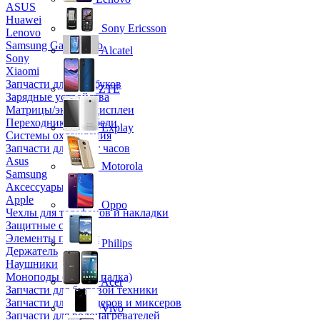
ASUS
Huawei
Sony Ericsson
Lenovo
Samsung Galaxy Tab
Alcatel
Sony
Xiaomi
Запчасти для ноутбуков
ZTE
Зарядные устройства
Матрицы/экраны/дисплеи
Переходники и кабели
Explay
Системы охлаждения
Запчасти для смарт часов
Asus
Motorola
Samsung
Аксессуары
Apple
Oppo
Чехлы для телефонов и накладки
Защитные стекла
Элементы питания
Philips
Держатель
Наушники
Моноподы (Селфи палка)
Acer
Запчасти для бытовой техники
Запчасти для блендеров и миксеров
Vivo
Запчасти для водонагревателей