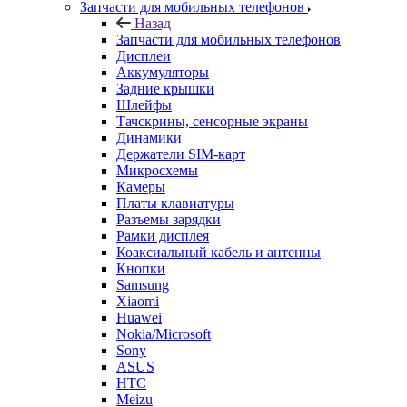
Запчасти для мобильных телефонов
Назад
Запчасти для мобильных телефонов
Дисплеи
Аккумуляторы
Задние крышки
Шлейфы
Тачскрины, сенсорные экраны
Динамики
Держатели SIM-карт
Микросхемы
Камеры
Платы клавиатуры
Разъемы зарядки
Рамки дисплея
Коаксиальный кабель и антенны
Кнопки
Samsung
Xiaomi
Huawei
Nokia/Microsoft
Sony
ASUS
HTC
Meizu