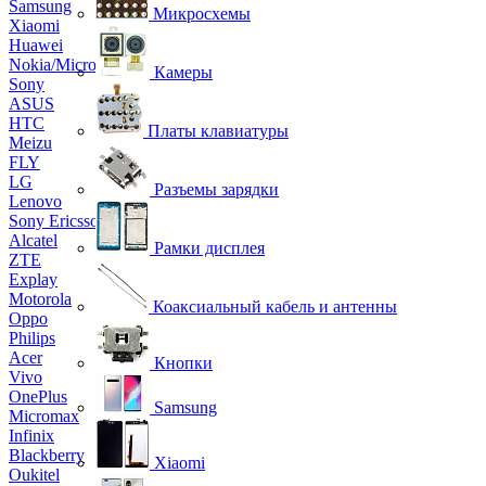
Samsung
Микросхемы
Xiaomi
Huawei
Nokia/Microsoft
Камеры
Sony
ASUS
HTC
Платы клавиатуры
Meizu
FLY
LG
Разъемы зарядки
Lenovo
Sony Ericsson
Alcatel
Рамки дисплея
ZTE
Explay
Motorola
Коаксиальный кабель и антенны
Oppo
Philips
Acer
Кнопки
Vivo
OnePlus
Samsung
Micromax
Infinix
Blackberry
Xiaomi
Oukitel