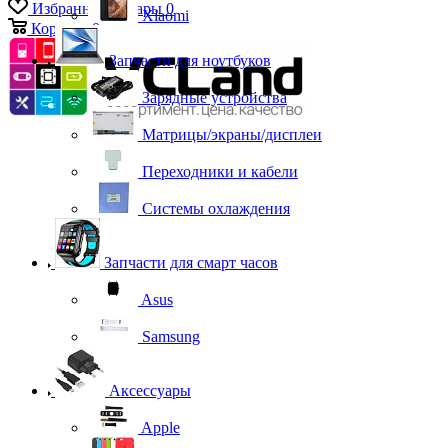
Избранные товары
0
Xiaomi
Корзина
0
Запчасти для ноутбуков
Зарядные устройства
Матрицы/экраны/дисплеи
Переходники и кабели
Системы охлаждения
Запчасти для смарт часов
Asus
Samsung
Аксессуары
Apple