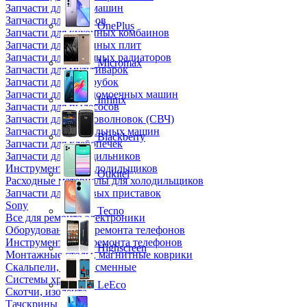
Запчасти для кофемашин
Запчасти для кулеров
OnePlus
Запчасти для кухонных комбаинов
Запчасти для кухонных плит
Запчасти для масляных радиаторов
Micromax
Запчасти для мультиварок
Запчасти для мясорубок
Запчасти для посудомоечных машин
Infinix
Запчасти для пылесосов
Запчасти для микроволновок (СВЧ)
Запчасти для стиральных машин
Blackberry
Запчасти для хлебопечек
Запчасти для холодильников
Инструмент для холодильщиков
Oukitel
Расходные материалы для холодильщиков
Запчасти для игровых приставок
Sony
Tecno
Все для ремонта электроники
Оборудование для ремонта телефонов
Инструменты для ремонта телефонов
Highscreen
Монтажные столы, магнитные коврики
Скальпели, лезвия сменные
Системы хранения
LeEco
Скотчи, изолента
Тачскрины