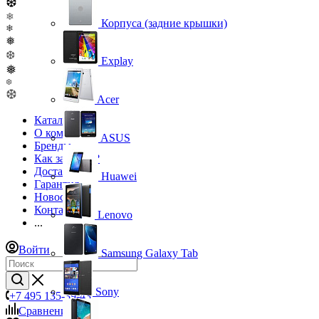
❆
❄
Корпуса (задние крышки)
❄
❅
❆
Explay
❅
❆
❆
Acer
Каталог
О компании
ASUS
Бренды
Как заказать?
Доставка
Huawei
Гарантия
Новости
Контакты
Lenovo
...
Войти
Samsung Galaxy Tab
Sony
+7 495 135-39-43
Сравнение
0