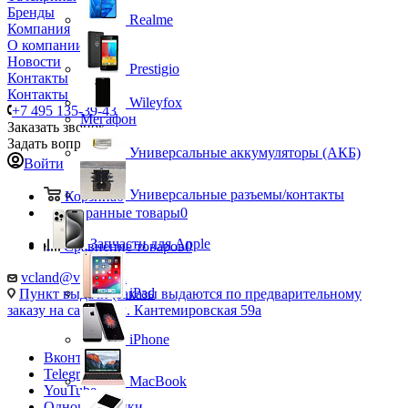
Бренды
Realme
Компания
О компании
Новости
Prestigio
Контакты
Контакты
Wileyfox
+7 495 135-39-43
Мегафон
Заказать звонок
Задать вопрос
Универсальные аккумуляторы (АКБ)
Войти
Универсальные разъемы/контакты
Корзина
0
Избранные товары
0
Запчасти для Apple
Сравнение товаров
0
vcland@vcland.ru
iPad
Пункт выдачи (заказы выдаются по предварительному
заказу на сайте), ул. Кантемировская 59а
iPhone
Вконтакте
Telegram
MacBook
YouTube
Одноклассники