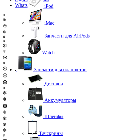
WhatsApp
iPod
❄
❅
iMac
❄
❅
Запчасти для AirPods
❅
❄
❆
❄
Watch
❄
❅
❆
Запчасти для планшетов
❆
❆
Дисплеи
❆
❄
❅
Аккумуляторы
❆
❅
Шлейфы
❄
❆
❆
Тачскрины
❆