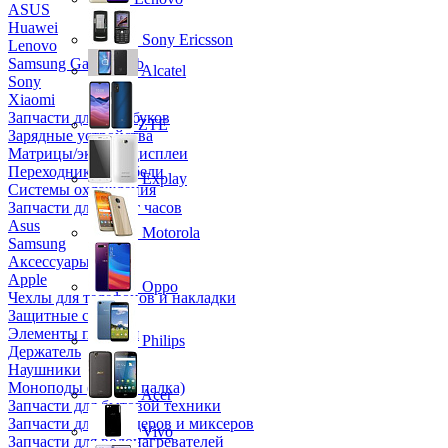
ASUS
Huawei
Sony Ericsson
Lenovo
Samsung Galaxy Tab
Alcatel
Sony
Xiaomi
Запчасти для ноутбуков
ZTE
Зарядные устройства
Матрицы/экраны/дисплеи
Переходники и кабели
Explay
Системы охлаждения
Запчасти для смарт часов
Asus
Motorola
Samsung
Аксессуары
Apple
Oppo
Чехлы для телефонов и накладки
Защитные стекла
Элементы питания
Philips
Держатель
Наушники
Моноподы (Селфи палка)
Acer
Запчасти для бытовой техники
Запчасти для блендеров и миксеров
Vivo
Запчасти для водонагревателей