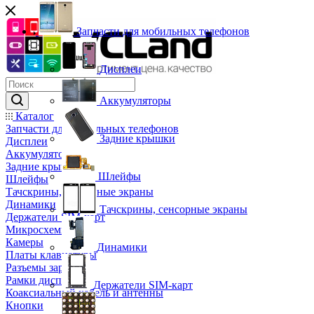
Запчасти для мобильных телефонов
Дисплеи
Аккумуляторы
Каталог
Запчасти для мобильных телефонов
Задние крышки
Дисплеи
Аккумуляторы
Задние крышки
Шлейфы
Шлейфы
Тачскрины, сенсорные экраны
Динамики
Тачскрины, сенсорные экраны
Держатели SIM-карт
Микросхемы
Камеры
Динамики
Платы клавиатуры
Разъемы зарядки
Рамки дисплея
Держатели SIM-карт
Коаксиальный кабель и антенны
Кнопки