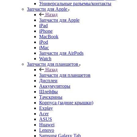
Универсальные разъемы/контакты
Запчасти для Apple
Назад
Запчасти для Apple
iPad
iPhone
MacBook
iPod
iMac
Запчасти для AirPods
Watch
Запчасти для планшетов
Назад
Запчасти для планшетов
Дисплеи
Аккумуляторы
Шлейфы
Тачскрины
Корпуса (задние крышки)
Explay
Acer
ASUS
Huawei
Lenovo
Samsung Galaxy Tab