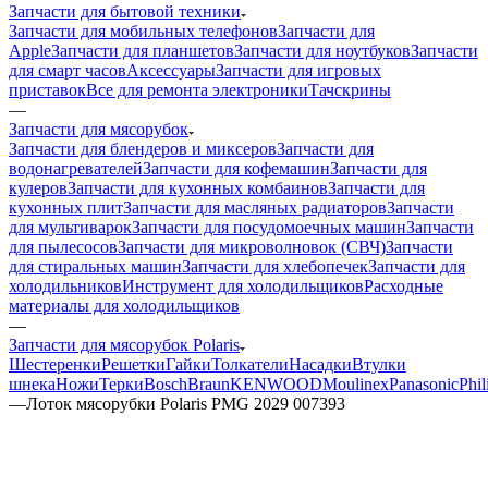
Запчасти для бытовой техники
Запчасти для мобильных телефонов
Запчасти для
Apple
Запчасти для планшетов
Запчасти для ноутбуков
Запчасти
для смарт часов
Аксессуары
Запчасти для игровых
приставок
Все для ремонта электроники
Тачскрины
—
Запчасти для мясорубок
Запчасти для блендеров и миксеров
Запчасти для
водонагревателей
Запчасти для кофемашин
Запчасти для
кулеров
Запчасти для кухонных комбаинов
Запчасти для
кухонных плит
Запчасти для масляных радиаторов
Запчасти
для мультиварок
Запчасти для посудомоечных машин
Запчасти
для пылесосов
Запчасти для микроволновок (СВЧ)
Запчасти
для стиральных машин
Запчасти для хлебопечек
Запчасти для
холодильников
Инструмент для холодильщиков
Расходные
материалы для холодильщиков
—
Запчасти для мясорубок Polaris
Шестеренки
Решетки
Гайки
Толкатели
Насадки
Втулки
шнека
Ножи
Терки
Bosch
Braun
KENWOOD
Moulinex
Panasonic
Phil
—
Лоток мясорубки Polaris PMG 2029 007393