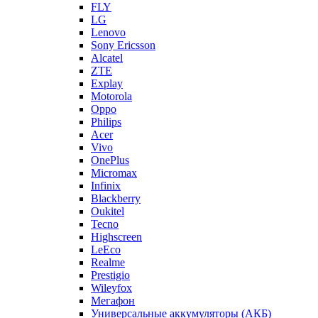
FLY
LG
Lenovo
Sony Ericsson
Alcatel
ZTE
Explay
Motorola
Oppo
Philips
Acer
Vivo
OnePlus
Micromax
Infinix
Blackberry
Oukitel
Tecno
Highscreen
LeEco
Realme
Prestigio
Wileyfox
Мегафон
Универсальные аккумуляторы (АКБ)