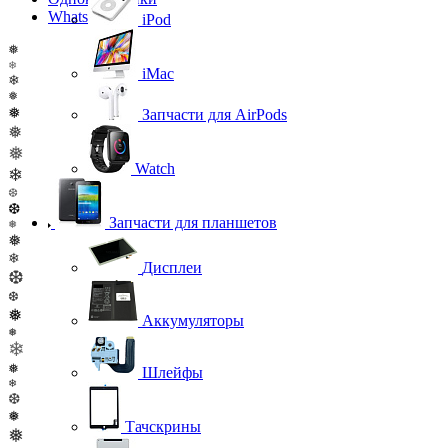
WhatsApp
iPod
❅
❄
iMac
❄
❅
❅
Запчасти для AirPods
❅
❅
Watch
❄
❆
❆
Запчасти для планшетов
❅
❅
❄
Дисплеи
❆
❆
❅
Аккумуляторы
❅
❄
❅
Шлейфы
❄
❆
❅
Тачскрины
❅