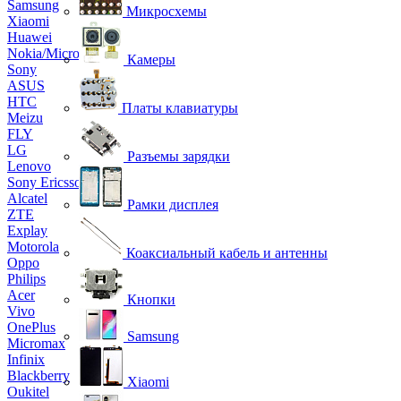
Samsung
Микросхемы
Xiaomi
Huawei
Nokia/Microsoft
Камеры
Sony
ASUS
HTC
Платы клавиатуры
Meizu
FLY
LG
Разъемы зарядки
Lenovo
Sony Ericsson
Alcatel
Рамки дисплея
ZTE
Explay
Motorola
Коаксиальный кабель и антенны
Oppo
Philips
Acer
Кнопки
Vivo
OnePlus
Samsung
Micromax
Infinix
Blackberry
Xiaomi
Oukitel