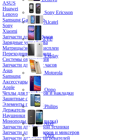
ASUS
Huawei
Sony Ericsson
Lenovo
Samsung Galaxy Tab
Alcatel
Sony
Xiaomi
Запчасти для ноутбуков
ZTE
Зарядные устройства
Матрицы/экраны/дисплеи
Переходники и кабели
Explay
Системы охлаждения
Запчасти для смарт часов
Asus
Motorola
Samsung
Аксессуары
Apple
Oppo
Чехлы для телефонов и накладки
Защитные стекла
Элементы питания
Philips
Держатель
Наушники
Моноподы (Селфи палка)
Acer
Запчасти для бытовой техники
Запчасти для блендеров и миксеров
Vivo
Запчасти для водонагревателей