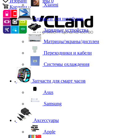
Избранные товары
0
Xiaomi
Корзина
0
Запчасти для ноутбуков
Зарядные устройства
Матрицы/экраны/дисплеи
Переходники и кабели
Системы охлаждения
Запчасти для смарт часов
Asus
Samsung
Аксессуары
Apple