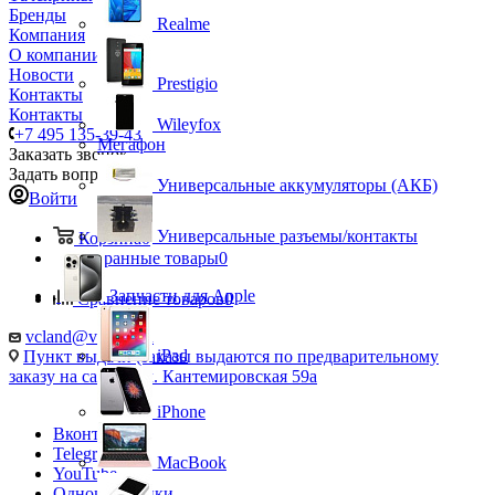
Бренды
Realme
Компания
О компании
Новости
Prestigio
Контакты
Контакты
Wileyfox
+7 495 135-39-43
Мегафон
Заказать звонок
Задать вопрос
Универсальные аккумуляторы (АКБ)
Войти
Универсальные разъемы/контакты
Корзина
0
Избранные товары
0
Запчасти для Apple
Сравнение товаров
0
vcland@vcland.ru
iPad
Пункт выдачи (заказы выдаются по предварительному
заказу на сайте), ул. Кантемировская 59а
iPhone
Вконтакте
Telegram
MacBook
YouTube
Одноклассники