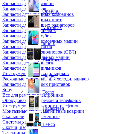
Запчасти для кофемашин
Запчасти для кулеров
OnePlus
Запчасти для кухонных комбаинов
Запчасти для кухонных плит
Запчасти для масляных радиаторов
Micromax
Запчасти для мультиварок
Запчасти для мясорубок
Запчасти для посудомоечных машин
Infinix
Запчасти для пылесосов
Запчасти для микроволновок (СВЧ)
Запчасти для стиральных машин
Blackberry
Запчасти для хлебопечек
Запчасти для холодильников
Инструмент для холодильщиков
Oukitel
Расходные материалы для холодильщиков
Запчасти для игровых приставок
Sony
Tecno
Все для ремонта электроники
Оборудование для ремонта телефонов
Инструменты для ремонта телефонов
Highscreen
Монтажные столы, магнитные коврики
Скальпели, лезвия сменные
Системы хранения
LeEco
Скотчи, изолента
Тачскрины