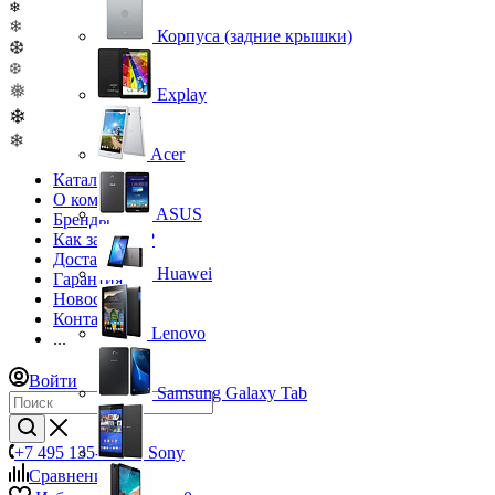
❄
❄
Корпуса (задние крышки)
❆
❆
❅
Explay
❄
❄
Acer
Каталог
О компании
ASUS
Бренды
Как заказать?
Доставка
Huawei
Гарантия
Новости
Контакты
Lenovo
...
Войти
Samsung Galaxy Tab
+7 495 135-39-43
Sony
Сравнение
0