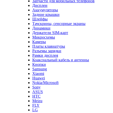
Запчасти для мобильных телефонов
Дисплеи
Аккумуляторы
Задние крышки
Шлейфы
Тачскрины, сенсорные экраны
Динамики
Держатели SIM-карт
Микросхемы
Камеры
Платы клавиатуры
Разъемы зарядки
Рамки дисплея
Коаксиальный кабель и антенны
Кнопки
Samsung
Xiaomi
Huawei
Nokia/Microsoft
Sony
ASUS
HTC
Meizu
FLY
LG