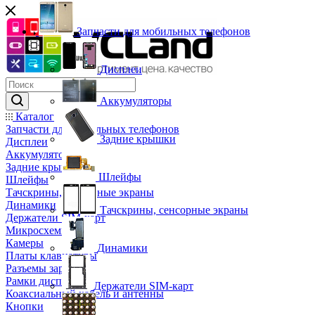
Запчасти для мобильных телефонов
Дисплеи
Аккумуляторы
Каталог
Запчасти для мобильных телефонов
Задние крышки
Дисплеи
Аккумуляторы
Задние крышки
Шлейфы
Шлейфы
Тачскрины, сенсорные экраны
Динамики
Тачскрины, сенсорные экраны
Держатели SIM-карт
Микросхемы
Камеры
Динамики
Платы клавиатуры
Разъемы зарядки
Рамки дисплея
Держатели SIM-карт
Коаксиальный кабель и антенны
Кнопки