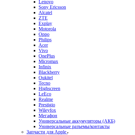
Lenovo
Sony Ericsson
Alcatel
ZTE
Explay
Motorola
Oppo
Philips
Acer
Vivo
OnePlus
Micromax
Infinix
Blackberry
Oukitel
Tecno
Highscreen
LeEco
Realme
Prestigio
Wileyfox
Мегафон
Универсальные аккумуляторы (АКБ)
Универсальные разъемы/контакты
Запчасти для Apple