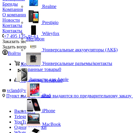
Бренды
Realme
Компания
О компании
Новости
Prestigio
Контакты
Контакты
Wileyfox
+7 495 135-39-43
Мегафон
Заказать звонок
Задать вопрос
Универсальные аккумуляторы (АКБ)
Войти
Универсальные разъемы/контакты
Корзина
0
Избранные товары
0
Запчасти для Apple
Сравнение товаров
0
vcland@vcland.ru
iPad
Пункт выдачи (заказы выдаются по предварительному заказу н
iPhone
Вконтакте
Telegram
YouTube
MacBook
Одноклассники
WhatsApp