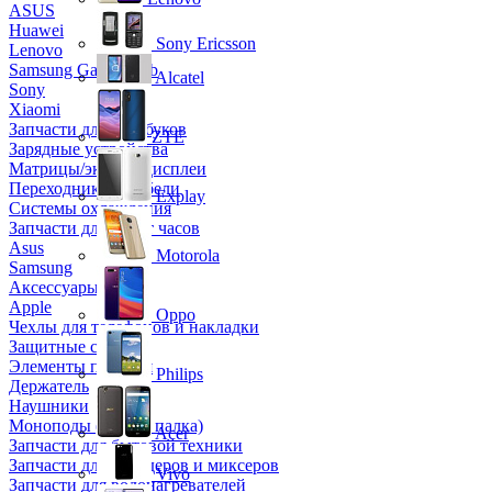
ASUS
Huawei
Sony Ericsson
Lenovo
Samsung Galaxy Tab
Alcatel
Sony
Xiaomi
Запчасти для ноутбуков
ZTE
Зарядные устройства
Матрицы/экраны/дисплеи
Переходники и кабели
Explay
Системы охлаждения
Запчасти для смарт часов
Asus
Motorola
Samsung
Аксессуары
Apple
Oppo
Чехлы для телефонов и накладки
Защитные стекла
Элементы питания
Philips
Держатель
Наушники
Моноподы (Селфи палка)
Acer
Запчасти для бытовой техники
Запчасти для блендеров и миксеров
Vivo
Запчасти для водонагревателей