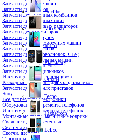
Запчасти для кофемашин
Запчасти для кулеров
OnePlus
Запчасти для кухонных комбаинов
Запчасти для кухонных плит
Запчасти для масляных радиаторов
Micromax
Запчасти для мультиварок
Запчасти для мясорубок
Запчасти для посудомоечных машин
Infinix
Запчасти для пылесосов
Запчасти для микроволновок (СВЧ)
Запчасти для стиральных машин
Blackberry
Запчасти для хлебопечек
Запчасти для холодильников
Инструмент для холодильщиков
Oukitel
Расходные материалы для холодильщиков
Запчасти для игровых приставок
Sony
Tecno
Все для ремонта электроники
Оборудование для ремонта телефонов
Инструменты для ремонта телефонов
Highscreen
Монтажные столы, магнитные коврики
Скальпели, лезвия сменные
Системы хранения
LeEco
Скотчи, изолента
Тачскрины