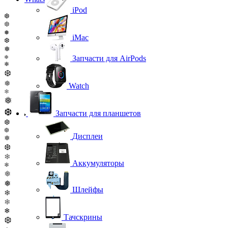
iPod
❆
❆
❅
iMac
❆
❅
❄
Запчасти для AirPods
❄
❆
❅
Watch
❄
❅
❆
Запчасти для планшетов
❆
❆
Дисплеи
❅
❆
❄
Аккумуляторы
❄
❅
❅
Шлейфы
❄
❄
❄
Тачскрины
❆