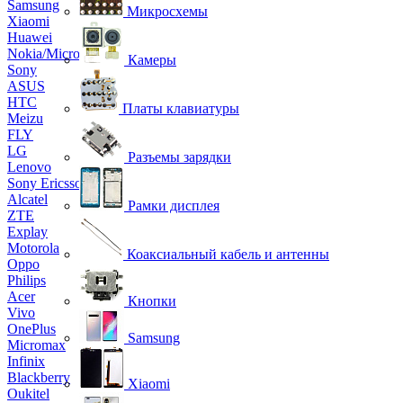
Samsung
Микросхемы
Xiaomi
Huawei
Nokia/Microsoft
Камеры
Sony
ASUS
HTC
Платы клавиатуры
Meizu
FLY
LG
Разъемы зарядки
Lenovo
Sony Ericsson
Alcatel
Рамки дисплея
ZTE
Explay
Motorola
Коаксиальный кабель и антенны
Oppo
Philips
Acer
Кнопки
Vivo
OnePlus
Samsung
Micromax
Infinix
Blackberry
Xiaomi
Oukitel