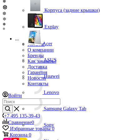
❄
❆
Корпуса (задние крышки)
❆
❄
❅
Explay
❅
...
Acer
Каталог
О компании
Бренды
ASUS
Как заказать?
Доставка
Гарантия
Huawei
Новости
Контакты
Lenovo
Войти
Samsung Galaxy Tab
+7 495 135-39-43
Сравнение
0
Sony
Избранные товары
0
Корзина
0