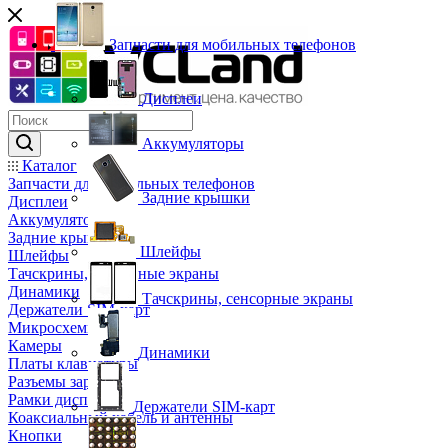
Запчасти для мобильных телефонов
Дисплеи
Аккумуляторы
Каталог
Запчасти для мобильных телефонов
Задние крышки
Дисплеи
Аккумуляторы
Задние крышки
Шлейфы
Шлейфы
Тачскрины, сенсорные экраны
Динамики
Тачскрины, сенсорные экраны
Держатели SIM-карт
Микросхемы
Камеры
Динамики
Платы клавиатуры
Разъемы зарядки
Рамки дисплея
Держатели SIM-карт
Коаксиальный кабель и антенны
Кнопки