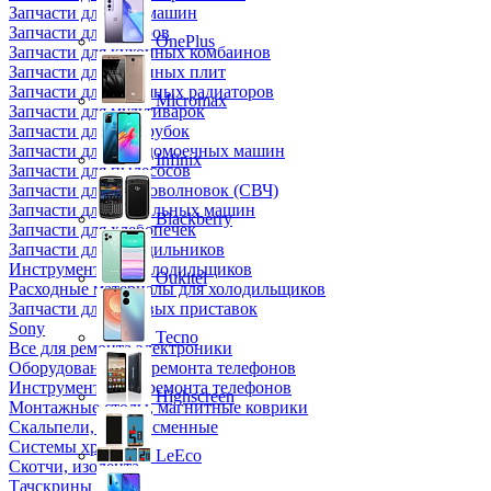
Запчасти для кофемашин
Запчасти для кулеров
OnePlus
Запчасти для кухонных комбаинов
Запчасти для кухонных плит
Запчасти для масляных радиаторов
Micromax
Запчасти для мультиварок
Запчасти для мясорубок
Запчасти для посудомоечных машин
Infinix
Запчасти для пылесосов
Запчасти для микроволновок (СВЧ)
Запчасти для стиральных машин
Blackberry
Запчасти для хлебопечек
Запчасти для холодильников
Инструмент для холодильщиков
Oukitel
Расходные материалы для холодильщиков
Запчасти для игровых приставок
Sony
Tecno
Все для ремонта электроники
Оборудование для ремонта телефонов
Инструменты для ремонта телефонов
Highscreen
Монтажные столы, магнитные коврики
Скальпели, лезвия сменные
Системы хранения
LeEco
Скотчи, изолента
Тачскрины