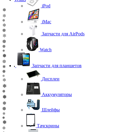
iPod
❅
❄
❆
iMac
❄
❆
Запчасти для AirPods
❄
❆
❆
Watch
❄
❅
❆
Запчасти для планшетов
❄
❆
❆
Дисплеи
❄
❄
❆
Аккумуляторы
❅
❅
❆
Шлейфы
❅
❆
❅
Тачскрины
❆