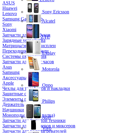
ASUS
Huawei
Sony Ericsson
Lenovo
Samsung Galaxy Tab
Alcatel
Sony
Xiaomi
Запчасти для ноутбуков
ZTE
Зарядные устройства
Матрицы/экраны/дисплеи
Переходники и кабели
Explay
Системы охлаждения
Запчасти для смарт часов
Asus
Motorola
Samsung
Аксессуары
Apple
Oppo
Чехлы для телефонов и накладки
Защитные стекла
Элементы питания
Philips
Держатель
Наушники
Моноподы (Селфи палка)
Acer
Запчасти для бытовой техники
Запчасти для блендеров и миксеров
Vivo
Запчасти для водонагревателей