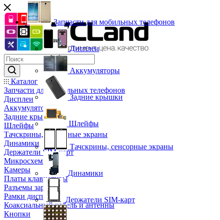
Запчасти для мобильных телефонов
Дисплеи
Аккумуляторы
Каталог
Запчасти для мобильных телефонов
Задние крышки
Дисплеи
Аккумуляторы
Задние крышки
Шлейфы
Шлейфы
Тачскрины, сенсорные экраны
Динамики
Тачскрины, сенсорные экраны
Держатели SIM-карт
Микросхемы
Камеры
Динамики
Платы клавиатуры
Разъемы зарядки
Рамки дисплея
Держатели SIM-карт
Коаксиальный кабель и антенны
Кнопки