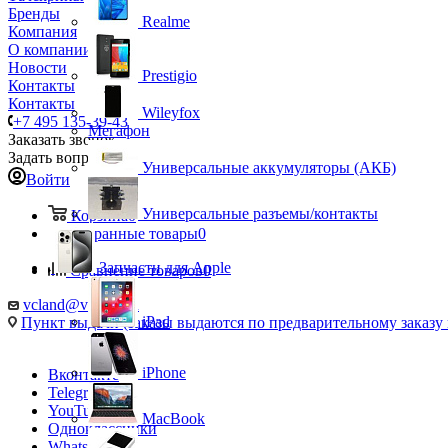
Бренды
Realme
Компания
О компании
Новости
Prestigio
Контакты
Контакты
Wileyfox
+7 495 135-39-43
Мегафон
Заказать звонок
Задать вопрос
Универсальные аккумуляторы (АКБ)
Войти
Универсальные разъемы/контакты
Корзина
0
Избранные товары
0
Запчасти для Apple
Сравнение товаров
0
vcland@vcland.ru
iPad
Пункт выдачи (заказы выдаются по предварительному заказу н
iPhone
Вконтакте
Telegram
YouTube
MacBook
Одноклассники
WhatsApp