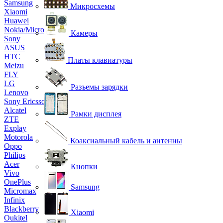
Samsung
Микросхемы
Xiaomi
Huawei
Nokia/Microsoft
Камеры
Sony
ASUS
HTC
Платы клавиатуры
Meizu
FLY
LG
Разъемы зарядки
Lenovo
Sony Ericsson
Alcatel
Рамки дисплея
ZTE
Explay
Motorola
Коаксиальный кабель и антенны
Oppo
Philips
Acer
Кнопки
Vivo
OnePlus
Samsung
Micromax
Infinix
Blackberry
Xiaomi
Oukitel