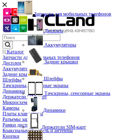
Запчасти для мобильных телефонов
Дисплеи
Аккумуляторы
Каталог
Запчасти для мобильных телефонов
Задние крышки
Дисплеи
Аккумуляторы
Задние крышки
Шлейфы
Шлейфы
Тачскрины, сенсорные экраны
Динамики
Тачскрины, сенсорные экраны
Держатели SIM-карт
Микросхемы
Камеры
Динамики
Платы клавиатуры
Разъемы зарядки
Рамки дисплея
Держатели SIM-карт
Коаксиальный кабель и антенны
Кнопки