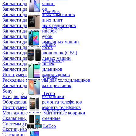
Запчасти для кофемашин
Запчасти для кулеров
OnePlus
Запчасти для кухонных комбаинов
Запчасти для кухонных плит
Запчасти для масляных радиаторов
Micromax
Запчасти для мультиварок
Запчасти для мясорубок
Запчасти для посудомоечных машин
Infinix
Запчасти для пылесосов
Запчасти для микроволновок (СВЧ)
Запчасти для стиральных машин
Blackberry
Запчасти для хлебопечек
Запчасти для холодильников
Инструмент для холодильщиков
Oukitel
Расходные материалы для холодильщиков
Запчасти для игровых приставок
Sony
Tecno
Все для ремонта электроники
Оборудование для ремонта телефонов
Инструменты для ремонта телефонов
Highscreen
Монтажные столы, магнитные коврики
Скальпели, лезвия сменные
Системы хранения
LeEco
Скотчи, изолента
Тачскрины