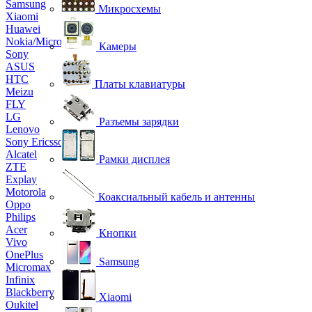
Samsung
Микросхемы
Xiaomi
Huawei
Nokia/Microsoft
Камеры
Sony
ASUS
HTC
Платы клавиатуры
Meizu
FLY
LG
Разъемы зарядки
Lenovo
Sony Ericsson
Alcatel
Рамки дисплея
ZTE
Explay
Motorola
Коаксиальный кабель и антенны
Oppo
Philips
Acer
Кнопки
Vivo
OnePlus
Samsung
Micromax
Infinix
Blackberry
Xiaomi
Oukitel