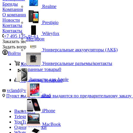
Бренды
Realme
Компания
О компании
Новости
Prestigio
Контакты
Контакты
Wileyfox
+7 495 135-39-43
Мегафон
Заказать звонок
Задать вопрос
Универсальные аккумуляторы (АКБ)
Войти
Универсальные разъемы/контакты
Корзина
0
Избранные товары
0
Запчасти для Apple
Сравнение товаров
0
vcland@vcland.ru
iPad
Пункт выдачи (заказы выдаются по предварительному заказу н
iPhone
Вконтакте
Telegram
YouTube
MacBook
Одноклассники
WhatsApp