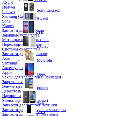
ASUS
Huawei
Sony Ericsson
Lenovo
Samsung Galaxy Tab
Alcatel
Sony
Xiaomi
Запчасти для ноутбуков
ZTE
Зарядные устройства
Матрицы/экраны/дисплеи
Переходники и кабели
Explay
Системы охлаждения
Запчасти для смарт часов
Asus
Motorola
Samsung
Аксессуары
Apple
Oppo
Чехлы для телефонов и накладки
Защитные стекла
Элементы питания
Philips
Держатель
Наушники
Моноподы (Селфи палка)
Acer
Запчасти для бытовой техники
Запчасти для блендеров и миксеров
Vivo
Запчасти для водонагревателей