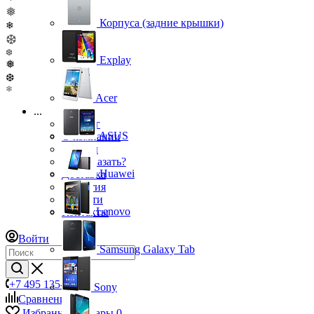
❅
Корпуса (задние крышки)
❄
❆
❆
Explay
❅
❆
❄
Acer
...
Каталог
ASUS
О компании
Бренды
Как заказать?
Huawei
Доставка
Гарантия
Новости
Lenovo
Контакты
Войти
Samsung Galaxy Tab
+7 495 135-39-43
Sony
Сравнение
0
Избранные товары
0