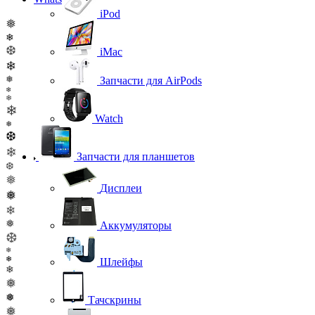
iPod
❅
❄
❆
iMac
❄
❅
Запчасти для AirPods
❄
❄
❄
Watch
❅
❆
❄
Запчасти для планшетов
❆
❅
Дисплеи
❅
❄
❅
Аккумуляторы
❆
❄
❄
Шлейфы
❄
❅
❅
Тачскрины
❅