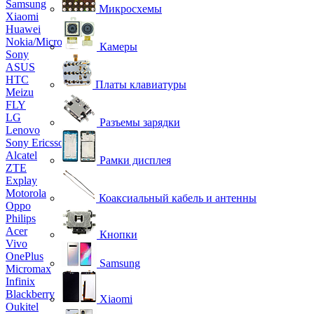
Samsung
Микросхемы
Xiaomi
Huawei
Nokia/Microsoft
Камеры
Sony
ASUS
HTC
Платы клавиатуры
Meizu
FLY
LG
Разъемы зарядки
Lenovo
Sony Ericsson
Alcatel
Рамки дисплея
ZTE
Explay
Motorola
Коаксиальный кабель и антенны
Oppo
Philips
Acer
Кнопки
Vivo
OnePlus
Samsung
Micromax
Infinix
Blackberry
Xiaomi
Oukitel