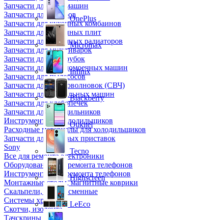
Запчасти для кофемашин
Запчасти для кулеров
OnePlus
Запчасти для кухонных комбаинов
Запчасти для кухонных плит
Запчасти для масляных радиаторов
Micromax
Запчасти для мультиварок
Запчасти для мясорубок
Запчасти для посудомоечных машин
Infinix
Запчасти для пылесосов
Запчасти для микроволновок (СВЧ)
Запчасти для стиральных машин
Blackberry
Запчасти для хлебопечек
Запчасти для холодильников
Инструмент для холодильщиков
Oukitel
Расходные материалы для холодильщиков
Запчасти для игровых приставок
Sony
Tecno
Все для ремонта электроники
Оборудование для ремонта телефонов
Инструменты для ремонта телефонов
Highscreen
Монтажные столы, магнитные коврики
Скальпели, лезвия сменные
Системы хранения
LeEco
Скотчи, изолента
Тачскрины