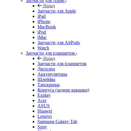
Запчасти для Apple
Назад
Запчасти для Apple
iPad
iPhone
MacBook
iPod
iMac
Запчасти для AirPods
Watch
Запчасти для планшетов
Назад
Запчасти для планшетов
Дисплеи
Аккумуляторы
Шлейфы
Тачскрины
Корпуса (задние крышки)
Explay
Acer
ASUS
Huawei
Lenovo
Samsung Galaxy Tab
Sony