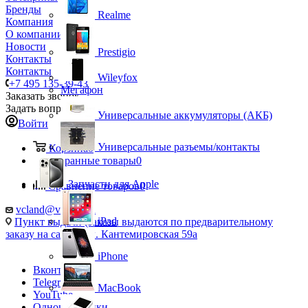
Бренды
Realme
Компания
О компании
Новости
Prestigio
Контакты
Контакты
Wileyfox
+7 495 135-39-43
Мегафон
Заказать звонок
Задать вопрос
Универсальные аккумуляторы (АКБ)
Войти
Универсальные разъемы/контакты
Корзина
0
Избранные товары
0
Запчасти для Apple
Сравнение товаров
0
vcland@vcland.ru
iPad
Пункт выдачи (заказы выдаются по предварительному
заказу на сайте), ул. Кантемировская 59а
iPhone
Вконтакте
Telegram
MacBook
YouTube
Одноклассники