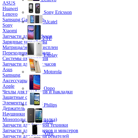
ASUS
Huawei
Sony Ericsson
Lenovo
Samsung Galaxy Tab
Alcatel
Sony
Xiaomi
Запчасти для ноутбуков
ZTE
Зарядные устройства
Матрицы/экраны/дисплеи
Переходники и кабели
Explay
Системы охлаждения
Запчасти для смарт часов
Asus
Motorola
Samsung
Аксессуары
Apple
Oppo
Чехлы для телефонов и накладки
Защитные стекла
Элементы питания
Philips
Держатель
Наушники
Моноподы (Селфи палка)
Acer
Запчасти для бытовой техники
Запчасти для блендеров и миксеров
Vivo
Запчасти для водонагревателей