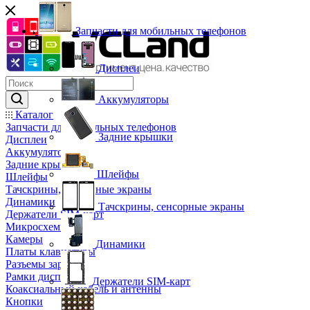
Запчасти для мобильных телефонов
Дисплеи
Аккумуляторы
Каталог
Запчасти для мобильных телефонов
Задние крышки
Дисплеи
Аккумуляторы
Задние крышки
Шлейфы
Шлейфы
Тачскрины, сенсорные экраны
Динамики
Тачскрины, сенсорные экраны
Держатели SIM-карт
Микросхемы
Камеры
Динамики
Платы клавиатуры
Разъемы зарядки
Рамки дисплея
Держатели SIM-карт
Коаксиальный кабель и антенны
Кнопки