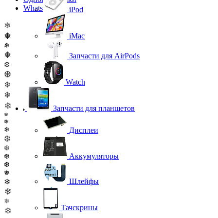
WhatsApp
iPod
❄
❅
iMac
❄
❅
Запчасти для AirPods
❆
❆
Watch
❄
❄
❄
Запчасти для планшетов
❅
❅
❄
Дисплеи
❆
❆
Аккумуляторы
❆
❆
❅
Шлейфы
❄
❄
❄
Тачскрины
❄