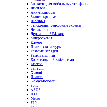
Запчасти для мобильных телефонов
Дисплеи
Аккумуляторы
Задние крышки
Шлейфы
Тачскрины, сенсорные экраны
Динамики
Держатели SIM-карт
Микросхемы
Камеры
Платы клавиатуры
Разъемы зарядки
Рамки дисплея
Коаксиальный кабель и антенны
Кнопки
Samsung
Xiaomi
Huawei
Nokia/Microsoft
Sony
ASUS
HTC
Meizu
FLY
LG