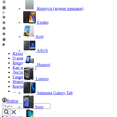
❄
❆
Корпуса (задние крышки)
❄
❄
Explay
❅
❅
❅
Acer
❅
❅
ASUS
Каталог
О компании
Бренды
Huawei
Как заказать?
Доставка
Гарантия
Lenovo
Новости
Контакты
...
Samsung Galaxy Tab
Войти
Sony