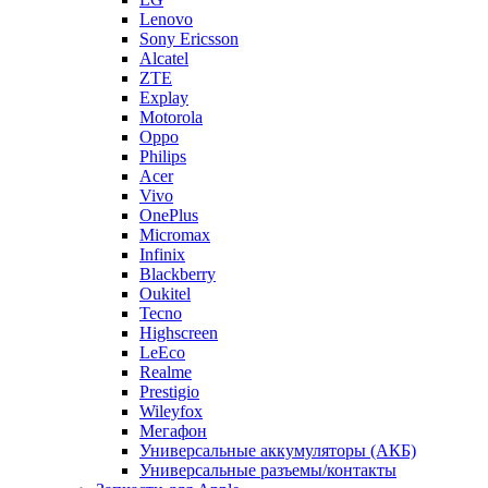
Lenovo
Sony Ericsson
Alcatel
ZTE
Explay
Motorola
Oppo
Philips
Acer
Vivo
OnePlus
Micromax
Infinix
Blackberry
Oukitel
Tecno
Highscreen
LeEco
Realme
Prestigio
Wileyfox
Мегафон
Универсальные аккумуляторы (АКБ)
Универсальные разъемы/контакты