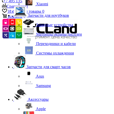
+7 495 135-39-43
Xiaomi
Сравнение
0
Избранные товары
0
Запчасти для ноутбуков
Корзина
0
Зарядные устройства
Матрицы/экраны/дисплеи
Переходники и кабели
Системы охлаждения
Запчасти для смарт часов
Asus
Samsung
Аксессуары
Apple