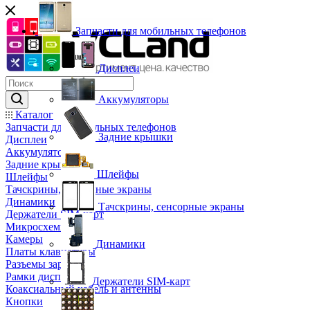
Запчасти для мобильных телефонов
Дисплеи
Аккумуляторы
Каталог
Запчасти для мобильных телефонов
Задние крышки
Дисплеи
Аккумуляторы
Задние крышки
Шлейфы
Шлейфы
Тачскрины, сенсорные экраны
Динамики
Тачскрины, сенсорные экраны
Держатели SIM-карт
Микросхемы
Камеры
Динамики
Платы клавиатуры
Разъемы зарядки
Рамки дисплея
Держатели SIM-карт
Коаксиальный кабель и антенны
Кнопки