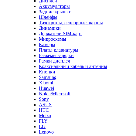
Аккумуляторы
Задние крышки
Шлейфы
Тачскрины, сенсорные экраны
Динамики
Держатели SIM-карт
Микросхемы
Камеры
Платы клавиатуры
Разъемы зарядки
Рамки дисплея
Коаксиальный кабель и антенны
Кнопки
Samsung
Xiaomi
Huawei
Nokia/Microsoft
Sony
ASUS
HTC
Meizu
FLY
LG
Lenovo
Sony Ericsson