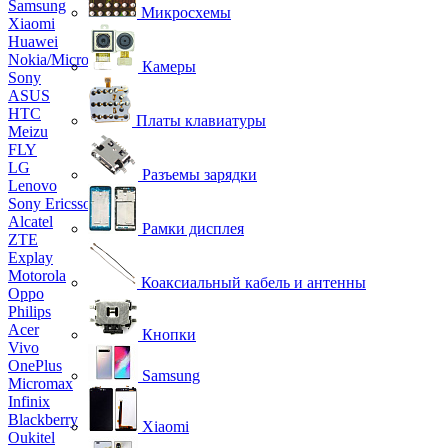
Samsung
Микросхемы
Xiaomi
Huawei
Nokia/Microsoft
Камеры
Sony
ASUS
HTC
Платы клавиатуры
Meizu
FLY
LG
Разъемы зарядки
Lenovo
Sony Ericsson
Alcatel
Рамки дисплея
ZTE
Explay
Motorola
Коаксиальный кабель и антенны
Oppo
Philips
Acer
Кнопки
Vivo
OnePlus
Samsung
Micromax
Infinix
Blackberry
Xiaomi
Oukitel