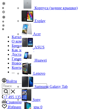
❄
Корпуса (задние крышки)
❆
❆
❅
Explay
❅
❄
❆
Acer
Каталог
О компании
Бренды
ASUS
Как заказать?
Доставка
Гарантия
Huawei
Новости
Контакты
...
Lenovo
Войти
Samsung Galaxy Tab
+7 495 135-39-43
Sony
Сравнение
0
Избранные товары
0