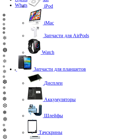
WhatsApp
iPod
❆
❆
iMac
❆
❆
❆
Запчасти для AirPods
❄
❅
❆
Watch
❄
❄
❄
Запчасти для планшетов
❅
❆
❆
Дисплеи
❅
❅
❆
Аккумуляторы
❆
❅
Шлейфы
❅
❆
❄
Тачскрины
❆