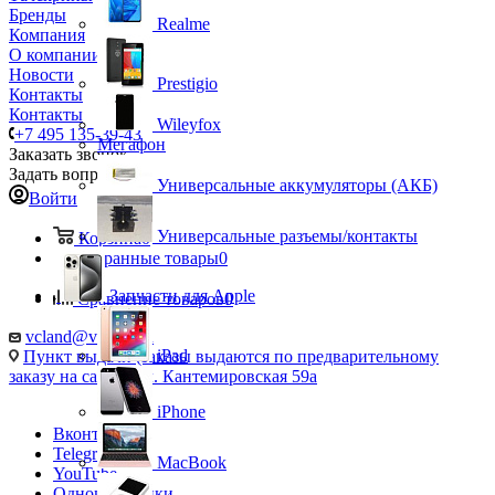
Бренды
Realme
Компания
О компании
Новости
Prestigio
Контакты
Контакты
Wileyfox
+7 495 135-39-43
Мегафон
Заказать звонок
Задать вопрос
Универсальные аккумуляторы (АКБ)
Войти
Универсальные разъемы/контакты
Корзина
0
Избранные товары
0
Запчасти для Apple
Сравнение товаров
0
vcland@vcland.ru
iPad
Пункт выдачи (заказы выдаются по предварительному
заказу на сайте), ул. Кантемировская 59а
iPhone
Вконтакте
Telegram
MacBook
YouTube
Одноклассники