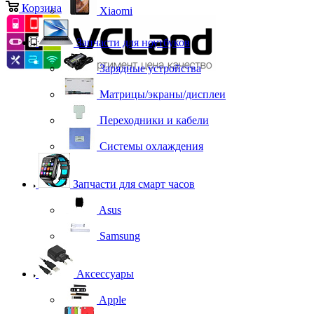
Корзина
0
Xiaomi
Запчасти для ноутбуков
Зарядные устройства
Матрицы/экраны/дисплеи
Переходники и кабели
Системы охлаждения
Запчасти для смарт часов
Asus
Samsung
Аксессуары
Apple