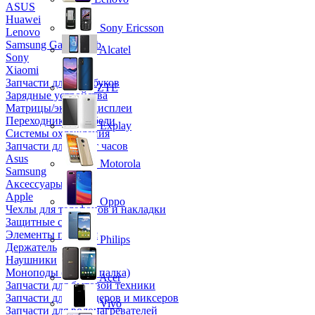
ASUS
Huawei
Sony Ericsson
Lenovo
Samsung Galaxy Tab
Alcatel
Sony
Xiaomi
Запчасти для ноутбуков
ZTE
Зарядные устройства
Матрицы/экраны/дисплеи
Переходники и кабели
Explay
Системы охлаждения
Запчасти для смарт часов
Asus
Motorola
Samsung
Аксессуары
Apple
Oppo
Чехлы для телефонов и накладки
Защитные стекла
Элементы питания
Philips
Держатель
Наушники
Моноподы (Селфи палка)
Acer
Запчасти для бытовой техники
Запчасти для блендеров и миксеров
Vivo
Запчасти для водонагревателей