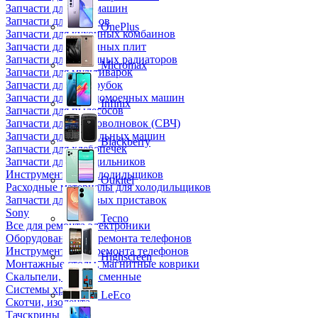
Запчасти для кофемашин
Запчасти для кулеров
OnePlus
Запчасти для кухонных комбаинов
Запчасти для кухонных плит
Запчасти для масляных радиаторов
Micromax
Запчасти для мультиварок
Запчасти для мясорубок
Запчасти для посудомоечных машин
Infinix
Запчасти для пылесосов
Запчасти для микроволновок (СВЧ)
Запчасти для стиральных машин
Blackberry
Запчасти для хлебопечек
Запчасти для холодильников
Инструмент для холодильщиков
Oukitel
Расходные материалы для холодильщиков
Запчасти для игровых приставок
Sony
Tecno
Все для ремонта электроники
Оборудование для ремонта телефонов
Инструменты для ремонта телефонов
Highscreen
Монтажные столы, магнитные коврики
Скальпели, лезвия сменные
Системы хранения
LeEco
Скотчи, изолента
Тачскрины