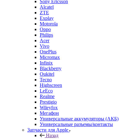
Alcatel
ZTE
Explay
Motorola
Oppo
Philips
Acer
Vivo
OnePlus
Micromax
Infinix
Blackberry
Oukitel
Tecno
Highscreen
LeEco
Realme
Prestigio
Wileyfox
Мегафон
Универсальные аккумуляторы (АКБ)
Универсальные разъемы/контакты
Запчасти для Apple
Назад
Запчасти для Apple