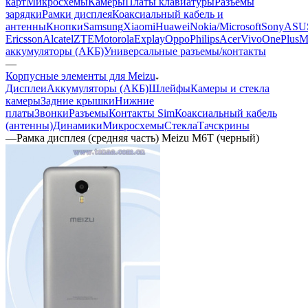
карт
Микросхемы
Камеры
Платы клавиатуры
Разъемы
зарядки
Рамки дисплея
Коаксиальный кабель и
антенны
Кнопки
Samsung
Xiaomi
Huawei
Nokia/Microsoft
Sony
ASU
Ericsson
Alcatel
ZTE
Motorola
Explay
Oppo
Philips
Acer
Vivo
OnePlus
M
аккумуляторы (АКБ)
Универсальные разъемы/контакты
—
Корпусные элементы для Meizu
Дисплеи
Аккумуляторы (АКБ)
Шлейфы
Камеры и стекла
камеры
Задние крышки
Нижние
платы
Звонки
Разъемы
Контакты Sim
Коаксиальный кабель
(антенны)
Динамики
Микросхемы
Стекла
Тачскрины
—
Рамка дисплея (средняя часть) Meizu M6T (черный)