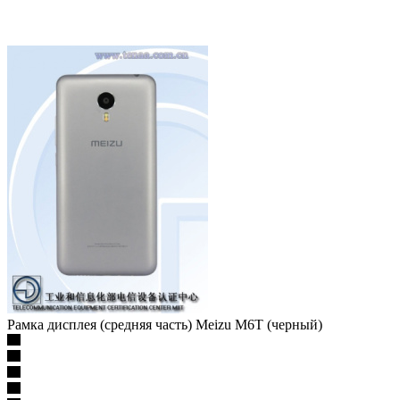
Рамка дисплея (средняя часть) Meizu M6T (черный)