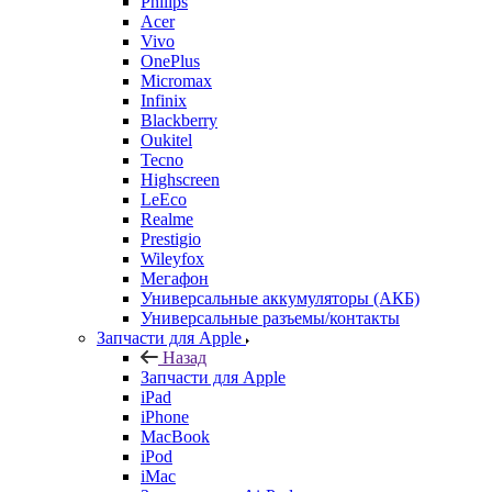
Philips
Acer
Vivo
OnePlus
Micromax
Infinix
Blackberry
Oukitel
Tecno
Highscreen
LeEco
Realme
Prestigio
Wileyfox
Мегафон
Универсальные аккумуляторы (АКБ)
Универсальные разъемы/контакты
Запчасти для Apple
Назад
Запчасти для Apple
iPad
iPhone
MacBook
iPod
iMac