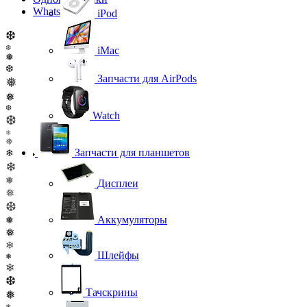
WhatsApp
iPod
❆
❆
iMac
❅
❆
Запчасти для AirPods
❅
❅
❆
Watch
❆
❄
❅
Запчасти для планшетов
❄
❄
❅
Дисплеи
❅
❆
Аккумуляторы
❅
❅
❄
Шлейфы
❅
❄
❆
Тачскрины
❅
❄