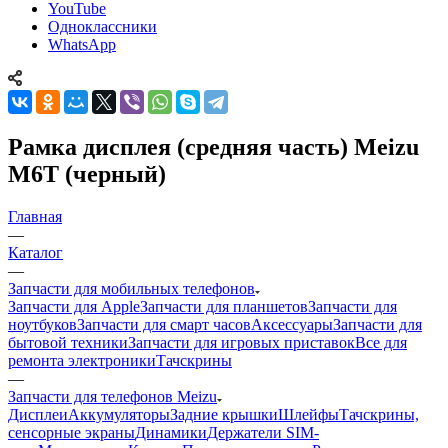
YouTube
Одноклассники
WhatsApp
Рамка дисплея (средняя часть) Meizu
M6T (черный)
Главная
—
Каталог
—
Запчасти для мобильных телефонов
Запчасти для Apple
Запчасти для планшетов
Запчасти для
ноутбуков
Запчасти для смарт часов
Аксессуары
Запчасти для
бытовой техники
Запчасти для игровых приставок
Все для
ремонта электроники
Тачскрины
—
Запчасти для телефонов Meizu
Дисплеи
Аккумуляторы
Задние крышки
Шлейфы
Тачскрины,
сенсорные экраны
Динамики
Держатели SIM-