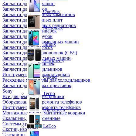
Запчасти для кофемашин
Запчасти для кулеров
OnePlus
Запчасти для кухонных комбаинов
Запчасти для кухонных плит
Запчасти для масляных радиаторов
Micromax
Запчасти для мультиварок
Запчасти для мясорубок
Запчасти для посудомоечных машин
Infinix
Запчасти для пылесосов
Запчасти для микроволновок (СВЧ)
Запчасти для стиральных машин
Blackberry
Запчасти для хлебопечек
Запчасти для холодильников
Инструмент для холодильщиков
Oukitel
Расходные материалы для холодильщиков
Запчасти для игровых приставок
Sony
Tecno
Все для ремонта электроники
Оборудование для ремонта телефонов
Инструменты для ремонта телефонов
Highscreen
Монтажные столы, магнитные коврики
Скальпели, лезвия сменные
Системы хранения
LeEco
Скотчи, изолента
Тачскрины