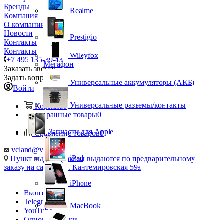
Бренды
Realme
Компания
О компании
Новости
Prestigio
Контакты
Контакты
Wileyfox
+7 495 135-39-43
Мегафон
Заказать звонок
Задать вопрос
Универсальные аккумуляторы (АКБ)
Войти
Универсальные разъемы/контакты
Корзина
0
Избранные товары
0
Запчасти для Apple
Сравнение товаров
0
vcland@vcland.ru
iPad
Пункт выдачи (заказы выдаются по предварительному
заказу на сайте), ул. Кантемировская 59а
iPhone
Вконтакте
Telegram
MacBook
YouTube
Одноклассники