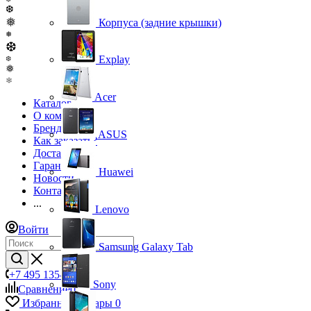
❆
❅
Корпуса (задние крышки)
❅
❆
Explay
❆
❅
❄
Acer
Каталог
О компании
Бренды
ASUS
Как заказать?
Доставка
Гарантия
Huawei
Новости
Контакты
...
Lenovo
Войти
Samsung Galaxy Tab
+7 495 135-39-43
Sony
Сравнение
0
Избранные товары
0