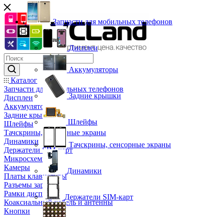
Запчасти для мобильных телефонов
Дисплеи
Аккумуляторы
Каталог
Запчасти для мобильных телефонов
Задние крышки
Дисплеи
Аккумуляторы
Задние крышки
Шлейфы
Шлейфы
Тачскрины, сенсорные экраны
Динамики
Тачскрины, сенсорные экраны
Держатели SIM-карт
Микросхемы
Камеры
Динамики
Платы клавиатуры
Разъемы зарядки
Рамки дисплея
Держатели SIM-карт
Коаксиальный кабель и антенны
Кнопки