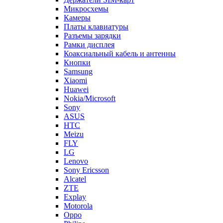
Микросхемы
Камеры
Платы клавиатуры
Разъемы зарядки
Рамки дисплея
Коаксиальный кабель и антенны
Кнопки
Samsung
Xiaomi
Huawei
Nokia/Microsoft
Sony
ASUS
HTC
Meizu
FLY
LG
Lenovo
Sony Ericsson
Alcatel
ZTE
Explay
Motorola
Oppo