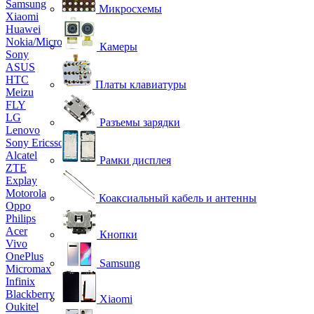
Samsung
Микросхемы
Xiaomi
Huawei
Nokia/Microsoft
Камеры
Sony
ASUS
HTC
Платы клавиатуры
Meizu
FLY
LG
Разъемы зарядки
Lenovo
Sony Ericsson
Alcatel
Рамки дисплея
ZTE
Explay
Motorola
Коаксиальный кабель и антенны
Oppo
Philips
Acer
Кнопки
Vivo
OnePlus
Samsung
Micromax
Infinix
Blackberry
Xiaomi
Oukitel