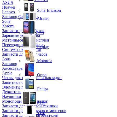
ASUS
Huawei
Sony Ericsson
Lenovo
Samsung Galaxy Tab
Alcatel
Sony
Xiaomi
Запчасти для ноутбуков
ZTE
Зарядные устройства
Матрицы/экраны/дисплеи
Переходники и кабели
Explay
Системы охлаждения
Запчасти для смарт часов
Asus
Motorola
Samsung
Аксессуары
Apple
Oppo
Чехлы для телефонов и накладки
Защитные стекла
Элементы питания
Philips
Держатель
Наушники
Моноподы (Селфи палка)
Acer
Запчасти для бытовой техники
Запчасти для блендеров и миксеров
Vivo
Запчасти для водонагревателей