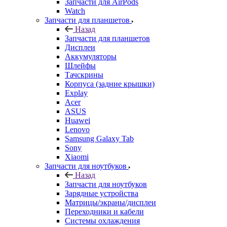
Запчасти для AirPods
Watch
Запчасти для планшетов
Назад
Запчасти для планшетов
Дисплеи
Аккумуляторы
Шлейфы
Тачскрины
Корпуса (задние крышки)
Explay
Acer
ASUS
Huawei
Lenovo
Samsung Galaxy Tab
Sony
Xiaomi
Запчасти для ноутбуков
Назад
Запчасти для ноутбуков
Зарядные устройства
Матрицы/экраны/дисплеи
Переходники и кабели
Системы охлаждения