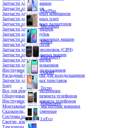
Запчасти для кофемашин
Запчасти для кулеров
OnePlus
Запчасти для кухонных комбаинов
Запчасти для кухонных плит
Запчасти для масляных радиаторов
Micromax
Запчасти для мультиварок
Запчасти для мясорубок
Запчасти для посудомоечных машин
Infinix
Запчасти для пылесосов
Запчасти для микроволновок (СВЧ)
Запчасти для стиральных машин
Blackberry
Запчасти для хлебопечек
Запчасти для холодильников
Инструмент для холодильщиков
Oukitel
Расходные материалы для холодильщиков
Запчасти для игровых приставок
Sony
Tecno
Все для ремонта электроники
Оборудование для ремонта телефонов
Инструменты для ремонта телефонов
Highscreen
Монтажные столы, магнитные коврики
Скальпели, лезвия сменные
Системы хранения
LeEco
Скотчи, изолента
Тачскрины