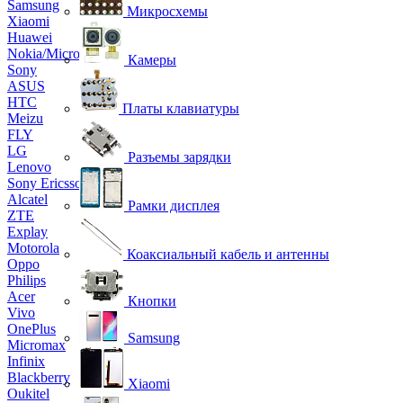
Samsung
Микросхемы
Xiaomi
Huawei
Nokia/Microsoft
Камеры
Sony
ASUS
HTC
Платы клавиатуры
Meizu
FLY
LG
Разъемы зарядки
Lenovo
Sony Ericsson
Alcatel
Рамки дисплея
ZTE
Explay
Motorola
Коаксиальный кабель и антенны
Oppo
Philips
Acer
Кнопки
Vivo
OnePlus
Samsung
Micromax
Infinix
Blackberry
Xiaomi
Oukitel