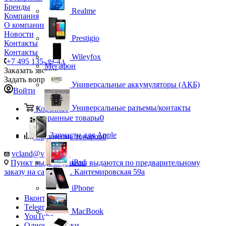
Бренды
Realme
Компания
О компании
Новости
Prestigio
Контакты
Контакты
Wileyfox
+7 495 135-39-43
Мегафон
Заказать звонок
Задать вопрос
Универсальные аккумуляторы (АКБ)
Войти
Универсальные разъемы/контакты
Корзина
0
Избранные товары
0
Запчасти для Apple
Сравнение товаров
0
vcland@vcland.ru
iPad
Пункт выдачи (заказы выдаются по предварительному
заказу на сайте), ул. Кантемировская 59а
iPhone
Вконтакте
Telegram
MacBook
YouTube
Одноклассники