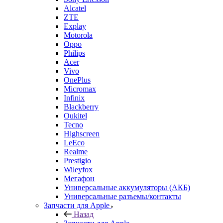
Alcatel
ZTE
Explay
Motorola
Oppo
Philips
Acer
Vivo
OnePlus
Micromax
Infinix
Blackberry
Oukitel
Tecno
Highscreen
LeEco
Realme
Prestigio
Wileyfox
Мегафон
Универсальные аккумуляторы (АКБ)
Универсальные разъемы/контакты
Запчасти для Apple
Назад