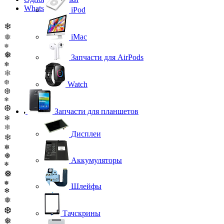
WhatsApp
iPod
❄
❅
iMac
❅
❅
Запчасти для AirPods
❄
❄
❆
Watch
❆
❄
❆
Запчасти для планшетов
❄
❄
Дисплеи
❄
❄
❅
Аккумуляторы
❄
❅
❅
Шлейфы
❄
❅
❆
Тачскрины
❅