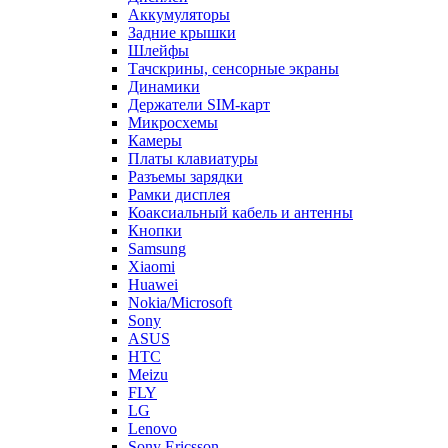
Аккумуляторы
Задние крышки
Шлейфы
Тачскрины, сенсорные экраны
Динамики
Держатели SIM-карт
Микросхемы
Камеры
Платы клавиатуры
Разъемы зарядки
Рамки дисплея
Коаксиальный кабель и антенны
Кнопки
Samsung
Xiaomi
Huawei
Nokia/Microsoft
Sony
ASUS
HTC
Meizu
FLY
LG
Lenovo
Sony Ericsson