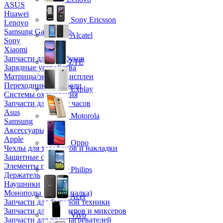
ASUS
Huawei
Sony Ericsson
Lenovo
Samsung Galaxy Tab
Alcatel
Sony
Xiaomi
Запчасти для ноутбуков
ZTE
Зарядные устройства
Матрицы/экраны/дисплеи
Переходники и кабели
Explay
Системы охлаждения
Запчасти для смарт часов
Asus
Motorola
Samsung
Аксессуары
Apple
Oppo
Чехлы для телефонов и накладки
Защитные стекла
Элементы питания
Philips
Держатель
Наушники
Моноподы (Селфи палка)
Acer
Запчасти для бытовой техники
Запчасти для блендеров и миксеров
Vivo
Запчасти для водонагревателей