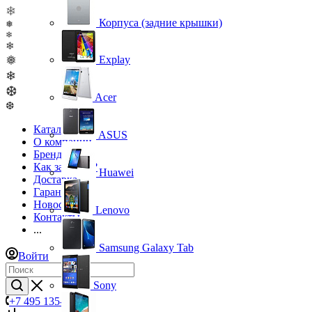
❄
Корпуса (задние крышки)
❅
❄
❄
❅
Explay
❄
❆
Acer
❆
Каталог
ASUS
О компании
Бренды
Как заказать?
Huawei
Доставка
Гарантия
Новости
Lenovo
Контакты
...
Samsung Galaxy Tab
Войти
Sony
+7 495 135-39-43