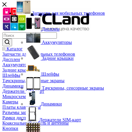
Запчасти для мобильных телефонов
Дисплеи
Аккумуляторы
Каталог
Запчасти для мобильных телефонов
Задние крышки
Дисплеи
Аккумуляторы
Задние крышки
Шлейфы
Шлейфы
Тачскрины, сенсорные экраны
Динамики
Тачскрины, сенсорные экраны
Держатели SIM-карт
Микросхемы
Камеры
Динамики
Платы клавиатуры
Разъемы зарядки
Рамки дисплея
Держатели SIM-карт
Коаксиальный кабель и антенны
Кнопки