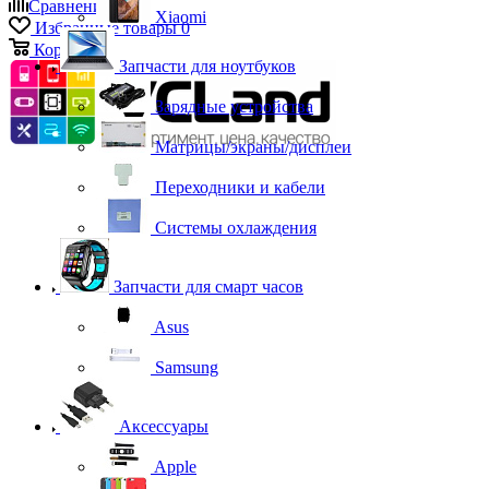
Сравнение
0
Xiaomi
Избранные товары
0
Корзина
0
Запчасти для ноутбуков
Зарядные устройства
Матрицы/экраны/дисплеи
Переходники и кабели
Системы охлаждения
Запчасти для смарт часов
Asus
Samsung
Аксессуары
Apple