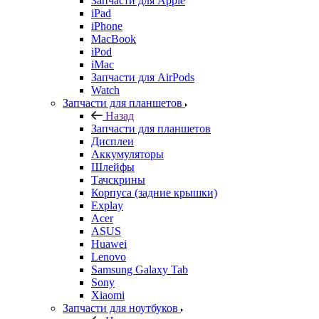
Запчасти для Apple
iPad
iPhone
MacBook
iPod
iMac
Запчасти для AirPods
Watch
Запчасти для планшетов
Назад
Запчасти для планшетов
Дисплеи
Аккумуляторы
Шлейфы
Тачскрины
Корпуса (задние крышки)
Explay
Acer
ASUS
Huawei
Lenovo
Samsung Galaxy Tab
Sony
Xiaomi
Запчасти для ноутбуков