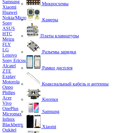
Samsung
Микросхемы
Xiaomi
Huawei
Nokia/Microsoft
Камеры
Sony
ASUS
HTC
Платы клавиатуры
Meizu
FLY
LG
Разъемы зарядки
Lenovo
Sony Ericsson
Alcatel
Рамки дисплея
ZTE
Explay
Motorola
Коаксиальный кабель и антенны
Oppo
Philips
Acer
Кнопки
Vivo
OnePlus
Samsung
Micromax
Infinix
Blackberry
Xiaomi
Oukitel