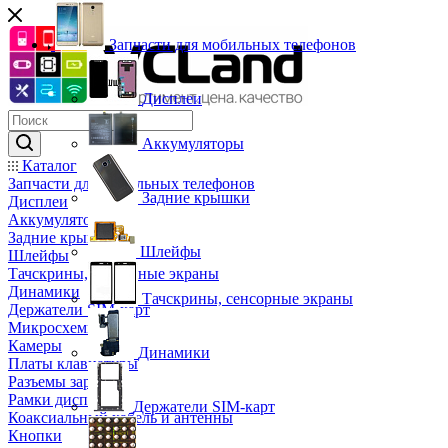
Запчасти для мобильных телефонов
Дисплеи
Аккумуляторы
Каталог
Запчасти для мобильных телефонов
Задние крышки
Дисплеи
Аккумуляторы
Задние крышки
Шлейфы
Шлейфы
Тачскрины, сенсорные экраны
Динамики
Тачскрины, сенсорные экраны
Держатели SIM-карт
Микросхемы
Камеры
Динамики
Платы клавиатуры
Разъемы зарядки
Рамки дисплея
Держатели SIM-карт
Коаксиальный кабель и антенны
Кнопки