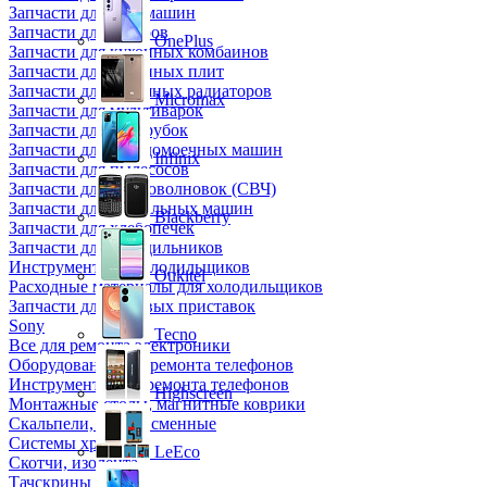
Запчасти для кофемашин
Запчасти для кулеров
OnePlus
Запчасти для кухонных комбаинов
Запчасти для кухонных плит
Запчасти для масляных радиаторов
Micromax
Запчасти для мультиварок
Запчасти для мясорубок
Запчасти для посудомоечных машин
Infinix
Запчасти для пылесосов
Запчасти для микроволновок (СВЧ)
Запчасти для стиральных машин
Blackberry
Запчасти для хлебопечек
Запчасти для холодильников
Инструмент для холодильщиков
Oukitel
Расходные материалы для холодильщиков
Запчасти для игровых приставок
Sony
Tecno
Все для ремонта электроники
Оборудование для ремонта телефонов
Инструменты для ремонта телефонов
Highscreen
Монтажные столы, магнитные коврики
Скальпели, лезвия сменные
Системы хранения
LeEco
Скотчи, изолента
Тачскрины