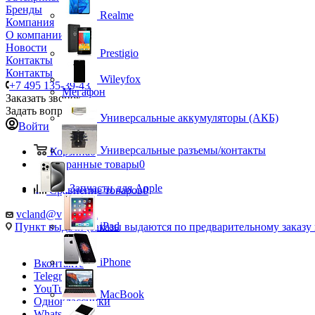
Бренды
Realme
Компания
О компании
Новости
Prestigio
Контакты
Контакты
Wileyfox
+7 495 135-39-43
Мегафон
Заказать звонок
Задать вопрос
Универсальные аккумуляторы (АКБ)
Войти
Универсальные разъемы/контакты
Корзина
0
Избранные товары
0
Запчасти для Apple
Сравнение товаров
0
vcland@vcland.ru
iPad
Пункт выдачи (заказы выдаются по предварительному заказу н
iPhone
Вконтакте
Telegram
YouTube
MacBook
Одноклассники
WhatsApp