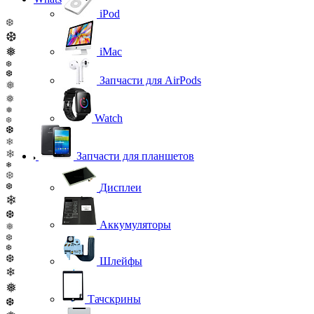
iPod
❆
❆
❅
iMac
❆
❆
Запчасти для AirPods
❅
❅
❅
Watch
❆
❆
❄
❄
Запчасти для планшетов
❄
❆
❆
Дисплеи
❄
❆
Аккумуляторы
❅
❆
❆
❆
Шлейфы
❄
❅
Тачскрины
❆