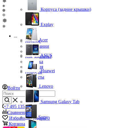
❅
❅
Корпуса (задние крышки)
❆
❆
❅
Explay
❄
...
Acer
Каталог
О компании
Бренды
ASUS
Как заказать?
Доставка
Гарантия
Huawei
Новости
Контакты
Lenovo
Войти
Samsung Galaxy Tab
+7 495 135-39-43
Сравнение
0
Sony
Избранные товары
0
Корзина
0