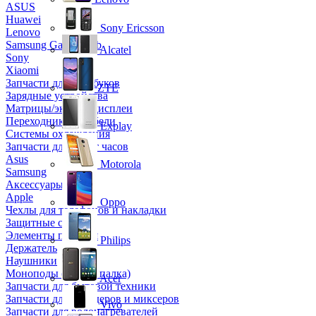
ASUS
Huawei
Sony Ericsson
Lenovo
Samsung Galaxy Tab
Alcatel
Sony
Xiaomi
Запчасти для ноутбуков
ZTE
Зарядные устройства
Матрицы/экраны/дисплеи
Переходники и кабели
Explay
Системы охлаждения
Запчасти для смарт часов
Asus
Motorola
Samsung
Аксессуары
Apple
Oppo
Чехлы для телефонов и накладки
Защитные стекла
Элементы питания
Philips
Держатель
Наушники
Моноподы (Селфи палка)
Acer
Запчасти для бытовой техники
Запчасти для блендеров и миксеров
Vivo
Запчасти для водонагревателей