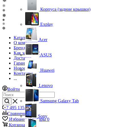
❅
❄
Корпуса (задние крышки)
❅
❅
❅
❄
Explay
❆
Каталог
Acer
О компании
Бренды
Как заказать?
ASUS
Доставка
Гарантия
Новости
Huawei
Контакты
...
Lenovo
Войти
Samsung Galaxy Tab
+7 495 135-39-43
Сравнение
0
Sony
Избранные товары
0
Корзина
0