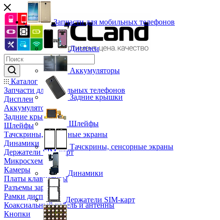
Запчасти для мобильных телефонов
Дисплеи
Аккумуляторы
Каталог
Запчасти для мобильных телефонов
Задние крышки
Дисплеи
Аккумуляторы
Задние крышки
Шлейфы
Шлейфы
Тачскрины, сенсорные экраны
Динамики
Тачскрины, сенсорные экраны
Держатели SIM-карт
Микросхемы
Камеры
Динамики
Платы клавиатуры
Разъемы зарядки
Рамки дисплея
Держатели SIM-карт
Коаксиальный кабель и антенны
Кнопки