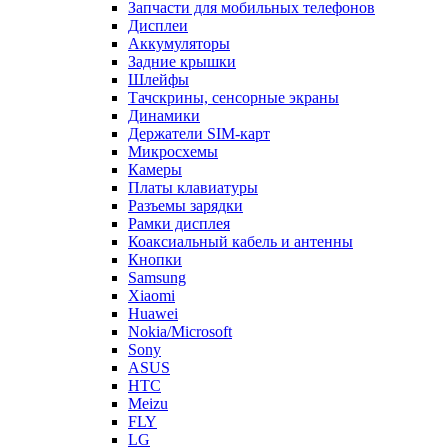
Запчасти для мобильных телефонов
Дисплеи
Аккумуляторы
Задние крышки
Шлейфы
Тачскрины, сенсорные экраны
Динамики
Держатели SIM-карт
Микросхемы
Камеры
Платы клавиатуры
Разъемы зарядки
Рамки дисплея
Коаксиальный кабель и антенны
Кнопки
Samsung
Xiaomi
Huawei
Nokia/Microsoft
Sony
ASUS
HTC
Meizu
FLY
LG