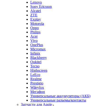
Lenovo
Sony Ericsson
Alcatel
ZTE
Explay
Motorola
Oppo
Philips
Acer
Vivo
OnePlus
Micromax
Infinix
Blackberry
Oukitel
Tecno
Highscreen
LeEco
Realme
Prestigio
Wileyfox
Мегафон
Универсальные аккумуляторы (АКБ)
Универсальные разъемы/контакты
Запчасти для Apple