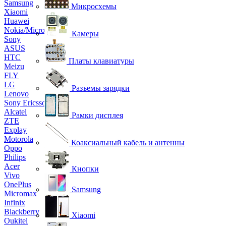
Samsung
Микросхемы
Xiaomi
Huawei
Nokia/Microsoft
Камеры
Sony
ASUS
HTC
Платы клавиатуры
Meizu
FLY
LG
Разъемы зарядки
Lenovo
Sony Ericsson
Alcatel
Рамки дисплея
ZTE
Explay
Motorola
Коаксиальный кабель и антенны
Oppo
Philips
Acer
Кнопки
Vivo
OnePlus
Samsung
Micromax
Infinix
Blackberry
Xiaomi
Oukitel