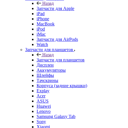
Назад
Запчасти для Apple
iPad
iPhone
MacBook
iPod
iMac
Запчасти для AirPods
Watch
Запчасти для планшетов
Назад
Запчасти для планшетов
Дисплеи
Аккумуляторы
Шлейфы
Тачскрины
Корпуса (задние крышки)
Explay
Acer
ASUS
Huawei
Lenovo
Samsung Galaxy Tab
Sony
Xiaomi