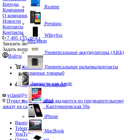
Бренды
Realme
Компания
О компании
Новости
Prestigio
Контакты
Контакты
Wileyfox
+7 495 135-39-43
Мегафон
Заказать звонок
Задать вопрос
Универсальные аккумуляторы (АКБ)
Войти
Универсальные разъемы/контакты
Корзина
0
Избранные товары
0
Запчасти для Apple
Сравнение товаров
0
vcland@vcland.ru
iPad
Пункт выдачи (заказы выдаются по предварительному
заказу на сайте), ул. Кантемировская 59а
iPhone
Вконтакте
Telegram
MacBook
YouTube
Одноклассники