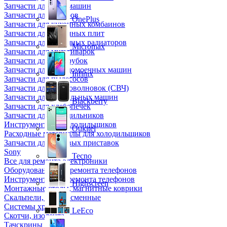
Запчасти для кофемашин
Запчасти для кулеров
OnePlus
Запчасти для кухонных комбаинов
Запчасти для кухонных плит
Запчасти для масляных радиаторов
Micromax
Запчасти для мультиварок
Запчасти для мясорубок
Запчасти для посудомоечных машин
Infinix
Запчасти для пылесосов
Запчасти для микроволновок (СВЧ)
Запчасти для стиральных машин
Blackberry
Запчасти для хлебопечек
Запчасти для холодильников
Инструмент для холодильщиков
Oukitel
Расходные материалы для холодильщиков
Запчасти для игровых приставок
Sony
Tecno
Все для ремонта электроники
Оборудование для ремонта телефонов
Инструменты для ремонта телефонов
Highscreen
Монтажные столы, магнитные коврики
Скальпели, лезвия сменные
Системы хранения
LeEco
Скотчи, изолента
Тачскрины