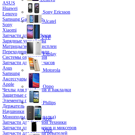
ASUS
Huawei
Sony Ericsson
Lenovo
Samsung Galaxy Tab
Alcatel
Sony
Xiaomi
Запчасти для ноутбуков
ZTE
Зарядные устройства
Матрицы/экраны/дисплеи
Переходники и кабели
Explay
Системы охлаждения
Запчасти для смарт часов
Asus
Motorola
Samsung
Аксессуары
Apple
Oppo
Чехлы для телефонов и накладки
Защитные стекла
Элементы питания
Philips
Держатель
Наушники
Моноподы (Селфи палка)
Acer
Запчасти для бытовой техники
Запчасти для блендеров и миксеров
Vivo
Запчасти для водонагревателей