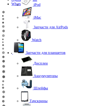
WhatsApp
iPod
❄
❅
iMac
❅
❅
❆
Запчасти для AirPods
❅
❆
Watch
❄
❄
❅
❄
Запчасти для планшетов
❆
❄
❅
Дисплеи
❅
❄
Аккумуляторы
❅
❄
❆
Шлейфы
❆
❅
❅
Тачскрины
❆