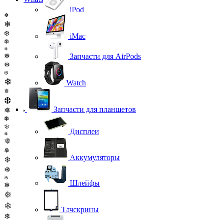
iPod
❄
❄
❆
iMac
❅
❅
❅
Запчасти для AirPods
❅
❆
❄
Watch
❅
❆
Запчасти для планшетов
❅
❅
❄
Дисплеи
❅
❅
❅
Аккумуляторы
❄
❅
❄
Шлейфы
❄
❅
❄
Тачскрины
❄