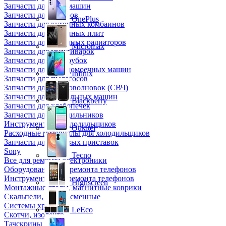
Запчасти для кофемашин
Запчасти для кулеров
OnePlus
Запчасти для кухонных комбаинов
Запчасти для кухонных плит
Запчасти для масляных радиаторов
Micromax
Запчасти для мультиварок
Запчасти для мясорубок
Запчасти для посудомоечных машин
Infinix
Запчасти для пылесосов
Запчасти для микроволновок (СВЧ)
Запчасти для стиральных машин
Blackberry
Запчасти для хлебопечек
Запчасти для холодильников
Инструмент для холодильщиков
Oukitel
Расходные материалы для холодильщиков
Запчасти для игровых приставок
Sony
Tecno
Все для ремонта электроники
Оборудование для ремонта телефонов
Инструменты для ремонта телефонов
Highscreen
Монтажные столы, магнитные коврики
Скальпели, лезвия сменные
Системы хранения
LeEco
Скотчи, изолента
Тачскрины