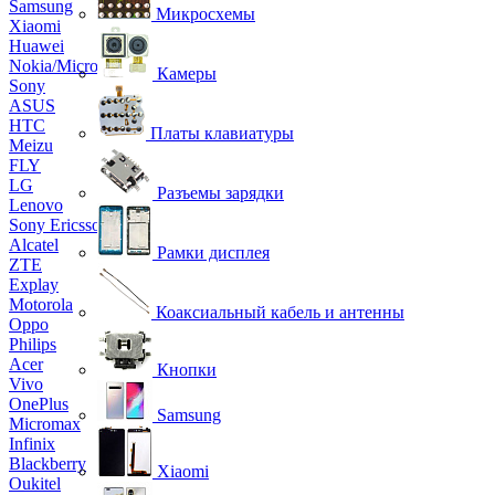
Samsung
Микросхемы
Xiaomi
Huawei
Nokia/Microsoft
Камеры
Sony
ASUS
HTC
Платы клавиатуры
Meizu
FLY
LG
Разъемы зарядки
Lenovo
Sony Ericsson
Alcatel
Рамки дисплея
ZTE
Explay
Motorola
Коаксиальный кабель и антенны
Oppo
Philips
Acer
Кнопки
Vivo
OnePlus
Samsung
Micromax
Infinix
Blackberry
Xiaomi
Oukitel