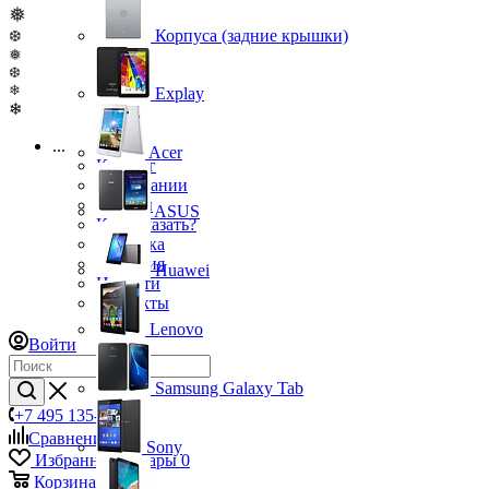
❅
Корпуса (задние крышки)
❆
❅
❆
❄
Explay
❄
...
Acer
Каталог
О компании
Бренды
ASUS
Как заказать?
Доставка
Гарантия
Huawei
Новости
Контакты
Lenovo
Войти
Samsung Galaxy Tab
+7 495 135-39-43
Сравнение
0
Sony
Избранные товары
0
Корзина
0