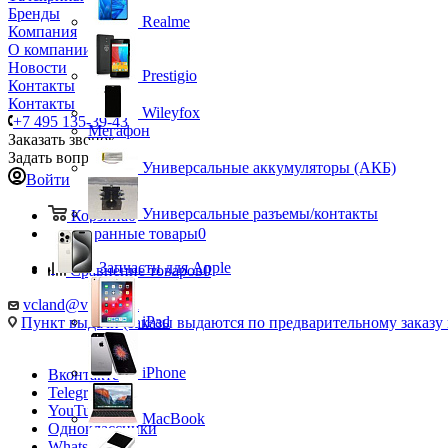
Бренды
Realme
Компания
О компании
Новости
Prestigio
Контакты
Контакты
Wileyfox
+7 495 135-39-43
Мегафон
Заказать звонок
Задать вопрос
Универсальные аккумуляторы (АКБ)
Войти
Универсальные разъемы/контакты
Корзина
0
Избранные товары
0
Запчасти для Apple
Сравнение товаров
0
vcland@vcland.ru
iPad
Пункт выдачи (заказы выдаются по предварительному заказу н
iPhone
Вконтакте
Telegram
YouTube
MacBook
Одноклассники
WhatsApp