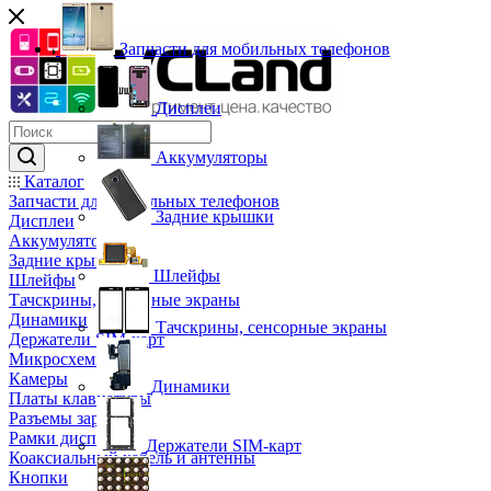
Запчасти для мобильных телефонов
Дисплеи
Аккумуляторы
Каталог
Запчасти для мобильных телефонов
Задние крышки
Дисплеи
Аккумуляторы
Задние крышки
Шлейфы
Шлейфы
Тачскрины, сенсорные экраны
Динамики
Тачскрины, сенсорные экраны
Держатели SIM-карт
Микросхемы
Камеры
Динамики
Платы клавиатуры
Разъемы зарядки
Рамки дисплея
Держатели SIM-карт
Коаксиальный кабель и антенны
Кнопки