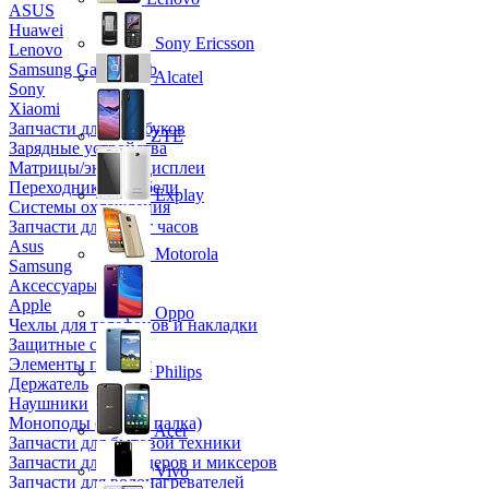
ASUS
Huawei
Sony Ericsson
Lenovo
Samsung Galaxy Tab
Alcatel
Sony
Xiaomi
Запчасти для ноутбуков
ZTE
Зарядные устройства
Матрицы/экраны/дисплеи
Переходники и кабели
Explay
Системы охлаждения
Запчасти для смарт часов
Asus
Motorola
Samsung
Аксессуары
Apple
Oppo
Чехлы для телефонов и накладки
Защитные стекла
Элементы питания
Philips
Держатель
Наушники
Моноподы (Селфи палка)
Acer
Запчасти для бытовой техники
Запчасти для блендеров и миксеров
Vivo
Запчасти для водонагревателей