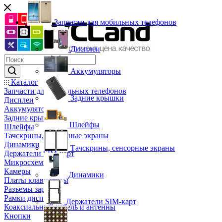
Запчасти для мобильных телефонов
Дисплеи
Аккумуляторы
Каталог
Запчасти для мобильных телефонов
Задние крышки
Дисплеи
Аккумуляторы
Задние крышки
Шлейфы
Шлейфы
Тачскрины, сенсорные экраны
Динамики
Тачскрины, сенсорные экраны
Держатели SIM-карт
Микросхемы
Камеры
Динамики
Платы клавиатуры
Разъемы зарядки
Рамки дисплея
Держатели SIM-карт
Коаксиальный кабель и антенны
Кнопки