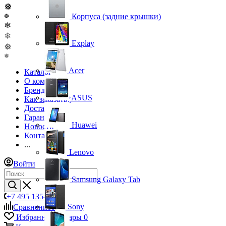
❅
Корпуса (задние крышки)
❆
❄
❄
Explay
❅
❅
Acer
Каталог
О компании
Бренды
ASUS
Как заказать?
Доставка
Гарантия
Huawei
Новости
Контакты
...
Lenovo
Войти
Samsung Galaxy Tab
+7 495 135-39-43
Sony
Сравнение
0
Избранные товары
0