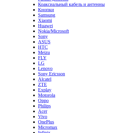
Коаксиальный кабель и антенны
Кнопки
Samsung
Xiaomi
Huawei
Nokia/Microsoft
Sony
ASUS
HTC
Meizu
FLY
LG
Lenovo
Sony Ericsson
Alcatel
ZTE
Explay
Motorola
Oppo
Philips
Acer
Vivo
OnePlus
Micromax
Infinix