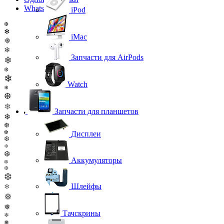
WhatsApp
iPod
❆
❄
iMac
❅
❄
Запчасти для AirPods
❄
❆
❄
Watch
❄
❆
❄
Запчасти для планшетов
❄
❆
❆
Дисплеи
❆
❄
❆
Аккумуляторы
❆
❆
❆
Шлейфы
❄
❅
❅
Тачскрины
❄
❅