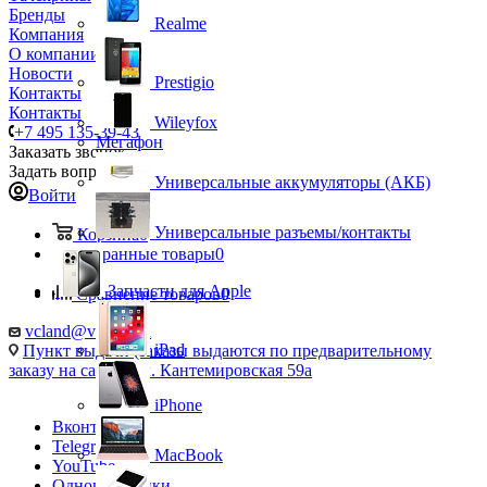
Бренды
Realme
Компания
О компании
Новости
Prestigio
Контакты
Контакты
Wileyfox
+7 495 135-39-43
Мегафон
Заказать звонок
Задать вопрос
Универсальные аккумуляторы (АКБ)
Войти
Универсальные разъемы/контакты
Корзина
0
Избранные товары
0
Запчасти для Apple
Сравнение товаров
0
vcland@vcland.ru
iPad
Пункт выдачи (заказы выдаются по предварительному
заказу на сайте), ул. Кантемировская 59а
iPhone
Вконтакте
Telegram
MacBook
YouTube
Одноклассники