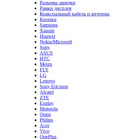
Разъемы зарядки
Рамки дисплея
Коаксиальный кабель и антенны
Кнопки
Samsung
Xiaomi
Huawei
Nokia/Microsoft
Sony
ASUS
HTC
Meizu
FLY
LG
Lenovo
Sony Ericsson
Alcatel
ZTE
Explay
Motorola
Oppo
Philips
Acer
Vivo
OnePlus