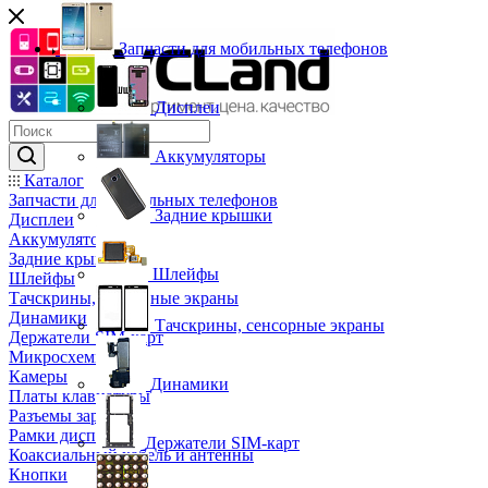
Запчасти для мобильных телефонов
Дисплеи
Аккумуляторы
Каталог
Запчасти для мобильных телефонов
Задние крышки
Дисплеи
Аккумуляторы
Задние крышки
Шлейфы
Шлейфы
Тачскрины, сенсорные экраны
Динамики
Тачскрины, сенсорные экраны
Держатели SIM-карт
Микросхемы
Камеры
Динамики
Платы клавиатуры
Разъемы зарядки
Рамки дисплея
Держатели SIM-карт
Коаксиальный кабель и антенны
Кнопки