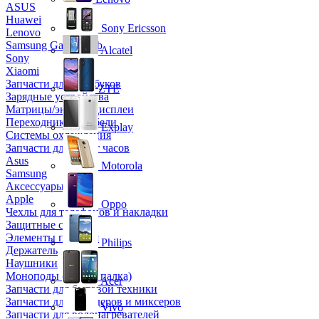
ASUS
Huawei
Sony Ericsson
Lenovo
Samsung Galaxy Tab
Alcatel
Sony
Xiaomi
Запчасти для ноутбуков
ZTE
Зарядные устройства
Матрицы/экраны/дисплеи
Переходники и кабели
Explay
Системы охлаждения
Запчасти для смарт часов
Asus
Motorola
Samsung
Аксессуары
Apple
Oppo
Чехлы для телефонов и накладки
Защитные стекла
Элементы питания
Philips
Держатель
Наушники
Моноподы (Селфи палка)
Acer
Запчасти для бытовой техники
Запчасти для блендеров и миксеров
Vivo
Запчасти для водонагревателей