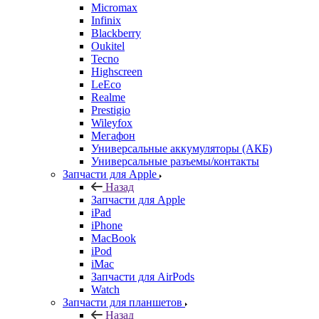
Micromax
Infinix
Blackberry
Oukitel
Tecno
Highscreen
LeEco
Realme
Prestigio
Wileyfox
Мегафон
Универсальные аккумуляторы (АКБ)
Универсальные разъемы/контакты
Запчасти для Apple
Назад
Запчасти для Apple
iPad
iPhone
MacBook
iPod
iMac
Запчасти для AirPods
Watch
Запчасти для планшетов
Назад