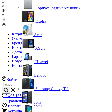
❅
❄
Корпуса (задние крышки)
❆
❅
❄
Explay
❄
Каталог
Acer
О компании
Бренды
Как заказать?
ASUS
Доставка
Гарантия
Новости
Huawei
Контакты
...
Lenovo
Войти
Samsung Galaxy Tab
+7 495 135-39-43
Сравнение
0
Sony
Избранные товары
0
Корзина
0