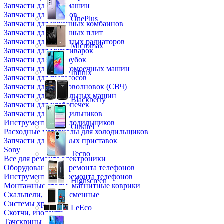
Запчасти для кофемашин
Запчасти для кулеров
OnePlus
Запчасти для кухонных комбаинов
Запчасти для кухонных плит
Запчасти для масляных радиаторов
Micromax
Запчасти для мультиварок
Запчасти для мясорубок
Запчасти для посудомоечных машин
Infinix
Запчасти для пылесосов
Запчасти для микроволновок (СВЧ)
Запчасти для стиральных машин
Blackberry
Запчасти для хлебопечек
Запчасти для холодильников
Инструмент для холодильщиков
Oukitel
Расходные материалы для холодильщиков
Запчасти для игровых приставок
Sony
Tecno
Все для ремонта электроники
Оборудование для ремонта телефонов
Инструменты для ремонта телефонов
Highscreen
Монтажные столы, магнитные коврики
Скальпели, лезвия сменные
Системы хранения
LeEco
Скотчи, изолента
Тачскрины