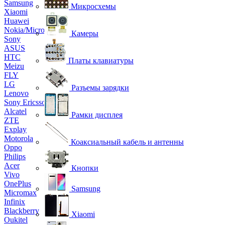
Samsung
Микросхемы
Xiaomi
Huawei
Nokia/Microsoft
Камеры
Sony
ASUS
HTC
Платы клавиатуры
Meizu
FLY
LG
Разъемы зарядки
Lenovo
Sony Ericsson
Alcatel
Рамки дисплея
ZTE
Explay
Motorola
Коаксиальный кабель и антенны
Oppo
Philips
Acer
Кнопки
Vivo
OnePlus
Samsung
Micromax
Infinix
Blackberry
Xiaomi
Oukitel