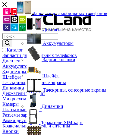
Запчасти для мобильных телефонов
Дисплеи
Аккумуляторы
Каталог
Запчасти для мобильных телефонов
Задние крышки
Дисплеи
Аккумуляторы
Задние крышки
Шлейфы
Шлейфы
Тачскрины, сенсорные экраны
Динамики
Тачскрины, сенсорные экраны
Держатели SIM-карт
Микросхемы
Камеры
Динамики
Платы клавиатуры
Разъемы зарядки
Рамки дисплея
Держатели SIM-карт
Коаксиальный кабель и антенны
Кнопки