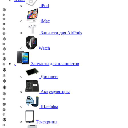
iPod
❅
❄
❅
iMac
❅
❆
Запчасти для AirPods
❆
❄
❆
Watch
❄
❅
❄
Запчасти для планшетов
❅
❄
❄
Дисплеи
❄
❅
Аккумуляторы
❅
❅
❅
Шлейфы
❅
❆
❆
Тачскрины
❄