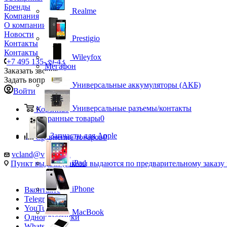
Бренды
Realme
Компания
О компании
Новости
Prestigio
Контакты
Контакты
Wileyfox
+7 495 135-39-43
Мегафон
Заказать звонок
Задать вопрос
Универсальные аккумуляторы (АКБ)
Войти
Универсальные разъемы/контакты
Корзина
0
Избранные товары
0
Запчасти для Apple
Сравнение товаров
0
vcland@vcland.ru
iPad
Пункт выдачи (заказы выдаются по предварительному заказу н
iPhone
Вконтакте
Telegram
YouTube
MacBook
Одноклассники
WhatsApp