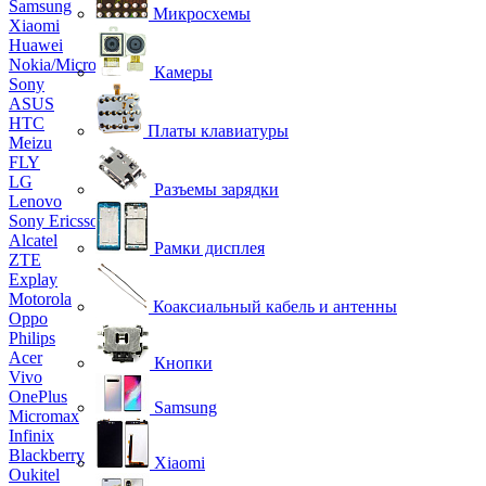
Samsung
Микросхемы
Xiaomi
Huawei
Nokia/Microsoft
Камеры
Sony
ASUS
HTC
Платы клавиатуры
Meizu
FLY
LG
Разъемы зарядки
Lenovo
Sony Ericsson
Alcatel
Рамки дисплея
ZTE
Explay
Motorola
Коаксиальный кабель и антенны
Oppo
Philips
Acer
Кнопки
Vivo
OnePlus
Samsung
Micromax
Infinix
Blackberry
Xiaomi
Oukitel