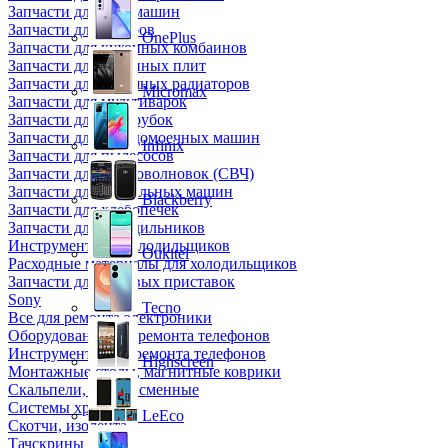
Запчасти для кофемашин
Запчасти для кулеров
OnePlus
Запчасти для кухонных комбаинов
Запчасти для кухонных плит
Запчасти для масляных радиаторов
Micromax
Запчасти для мультиварок
Запчасти для мясорубок
Запчасти для посудомоечных машин
Infinix
Запчасти для пылесосов
Запчасти для микроволновок (СВЧ)
Запчасти для стиральных машин
Blackberry
Запчасти для хлебопечек
Запчасти для холодильников
Инструмент для холодильщиков
Oukitel
Расходные материалы для холодильщиков
Запчасти для игровых приставок
Sony
Tecno
Все для ремонта электроники
Оборудование для ремонта телефонов
Инструменты для ремонта телефонов
Highscreen
Монтажные столы, магнитные коврики
Скальпели, лезвия сменные
Системы хранения
LeEco
Скотчи, изолента
Тачскрины