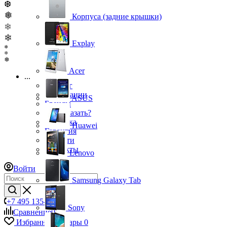
❆
❅
Корпуса (задние крышки)
❄
❄
Explay
❅
❅
❅
Acer
...
Каталог
О компании
ASUS
Бренды
Как заказать?
Доставка
Huawei
Гарантия
Новости
Контакты
Lenovo
Войти
Samsung Galaxy Tab
+7 495 135-39-43
Sony
Сравнение
0
Избранные товары
0