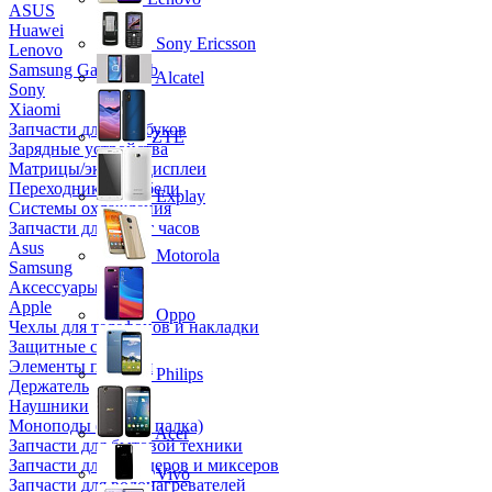
ASUS
Huawei
Sony Ericsson
Lenovo
Samsung Galaxy Tab
Alcatel
Sony
Xiaomi
Запчасти для ноутбуков
ZTE
Зарядные устройства
Матрицы/экраны/дисплеи
Переходники и кабели
Explay
Системы охлаждения
Запчасти для смарт часов
Asus
Motorola
Samsung
Аксессуары
Apple
Oppo
Чехлы для телефонов и накладки
Защитные стекла
Элементы питания
Philips
Держатель
Наушники
Моноподы (Селфи палка)
Acer
Запчасти для бытовой техники
Запчасти для блендеров и миксеров
Vivo
Запчасти для водонагревателей