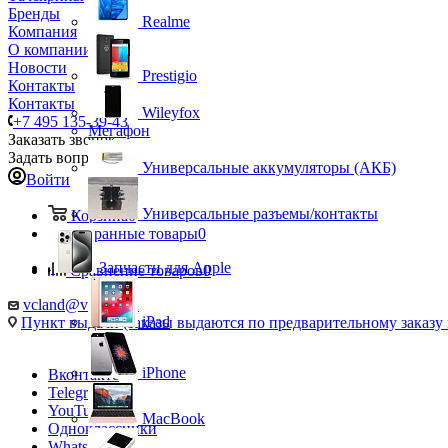
Бренды
Realme
Компания
О компании
Новости
Prestigio
Контакты
Контакты
Wileyfox
+7 495 135-39-43
Мегафон
Заказать звонок
Задать вопрос
Универсальные аккумуляторы (АКБ)
Войти
Универсальные разъемы/контакты
Корзина
0
Избранные товары
0
Запчасти для Apple
Сравнение товаров
0
vcland@vcland.ru
iPad
Пункт выдачи (заказы выдаются по предварительному заказу н
iPhone
Вконтакте
Telegram
YouTube
MacBook
Одноклассники
WhatsApp