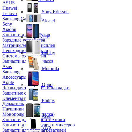
ASUS
Huawei
Sony Ericsson
Lenovo
Samsung Galaxy Tab
Alcatel
Sony
Xiaomi
Запчасти для ноутбуков
ZTE
Зарядные устройства
Матрицы/экраны/дисплеи
Переходники и кабели
Explay
Системы охлаждения
Запчасти для смарт часов
Asus
Motorola
Samsung
Аксессуары
Apple
Oppo
Чехлы для телефонов и накладки
Защитные стекла
Элементы питания
Philips
Держатель
Наушники
Моноподы (Селфи палка)
Acer
Запчасти для бытовой техники
Запчасти для блендеров и миксеров
Vivo
Запчасти для водонагревателей