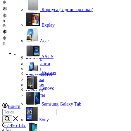
❅
❄
Корпуса (задние крышки)
❅
❆
Explay
❆
❅
❄
Acer
❆
...
ASUS
Каталог
О компании
Бренды
Huawei
Как заказать?
Доставка
Гарантия
Lenovo
Новости
Контакты
Samsung Galaxy Tab
Войти
Sony
+7 495 135-39-43