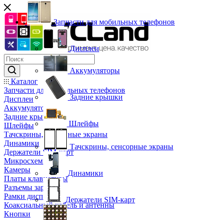
Запчасти для мобильных телефонов
Дисплеи
Аккумуляторы
Каталог
Запчасти для мобильных телефонов
Задние крышки
Дисплеи
Аккумуляторы
Задние крышки
Шлейфы
Шлейфы
Тачскрины, сенсорные экраны
Динамики
Тачскрины, сенсорные экраны
Держатели SIM-карт
Микросхемы
Камеры
Динамики
Платы клавиатуры
Разъемы зарядки
Рамки дисплея
Держатели SIM-карт
Коаксиальный кабель и антенны
Кнопки