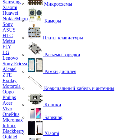
Samsung
Микросхемы
Xiaomi
Huawei
Nokia/Microsoft
Камеры
Sony
ASUS
HTC
Платы клавиатуры
Meizu
FLY
LG
Разъемы зарядки
Lenovo
Sony Ericsson
Alcatel
Рамки дисплея
ZTE
Explay
Motorola
Коаксиальный кабель и антенны
Oppo
Philips
Acer
Кнопки
Vivo
OnePlus
Samsung
Micromax
Infinix
Blackberry
Xiaomi
Oukitel