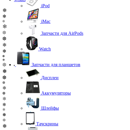
iPod
❅
❄
iMac
❆
❄
❆
Запчасти для AirPods
❆
❄
Watch
❄
❆
❄
❆
Запчасти для планшетов
❅
❆
Дисплеи
❆
❄
Аккумуляторы
❆
❄
❄
Шлейфы
❄
❅
❄
Тачскрины
❅