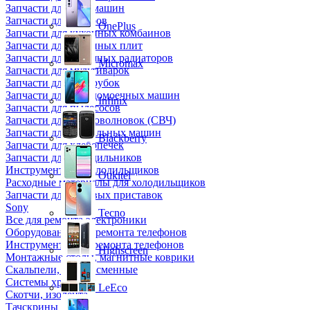
Запчасти для кофемашин
Запчасти для кулеров
OnePlus
Запчасти для кухонных комбаинов
Запчасти для кухонных плит
Запчасти для масляных радиаторов
Micromax
Запчасти для мультиварок
Запчасти для мясорубок
Запчасти для посудомоечных машин
Infinix
Запчасти для пылесосов
Запчасти для микроволновок (СВЧ)
Запчасти для стиральных машин
Blackberry
Запчасти для хлебопечек
Запчасти для холодильников
Инструмент для холодильщиков
Oukitel
Расходные материалы для холодильщиков
Запчасти для игровых приставок
Sony
Tecno
Все для ремонта электроники
Оборудование для ремонта телефонов
Инструменты для ремонта телефонов
Highscreen
Монтажные столы, магнитные коврики
Скальпели, лезвия сменные
Системы хранения
LeEco
Скотчи, изолента
Тачскрины