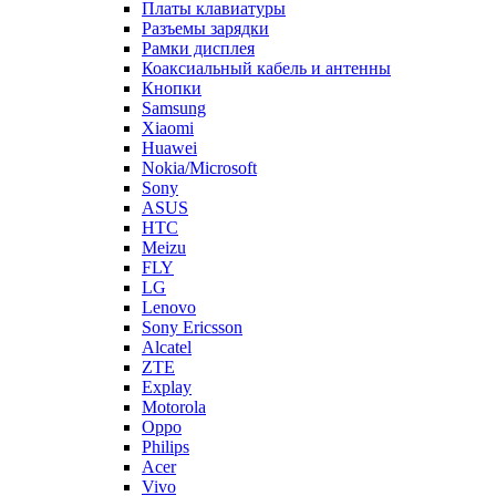
Платы клавиатуры
Разъемы зарядки
Рамки дисплея
Коаксиальный кабель и антенны
Кнопки
Samsung
Xiaomi
Huawei
Nokia/Microsoft
Sony
ASUS
HTC
Meizu
FLY
LG
Lenovo
Sony Ericsson
Alcatel
ZTE
Explay
Motorola
Oppo
Philips
Acer
Vivo