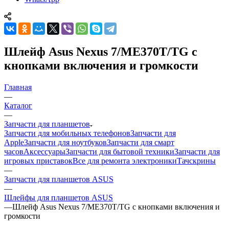
Шлейф Asus Nexus 7/ME370T/TG с
кнопками включения и громкости
Главная
—
Каталог
—
Запчасти для планшетов
Запчасти для мобильных телефонов
Запчасти для
Apple
Запчасти для ноутбуков
Запчасти для смарт
часов
Аксессуары
Запчасти для бытовой техники
Запчасти для
игровых приставок
Все для ремонта электроники
Тачскрины
—
Запчасти для планшетов ASUS
—
Шлейфы для планшетов ASUS
—
Шлейф Asus Nexus 7/ME370T/TG с кнопками включения и
громкости