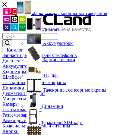
Запчасти для мобильных телефонов
Дисплеи
Аккумуляторы
Каталог
Запчасти для мобильных телефонов
Задние крышки
Дисплеи
Аккумуляторы
Задние крышки
Шлейфы
Шлейфы
Тачскрины, сенсорные экраны
Динамики
Тачскрины, сенсорные экраны
Держатели SIM-карт
Микросхемы
Камеры
Динамики
Платы клавиатуры
Разъемы зарядки
Рамки дисплея
Держатели SIM-карт
Коаксиальный кабель и антенны
Кнопки