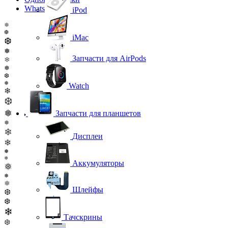
WhatsApp
iPod
❅
❆
iMac
❆
❅
Запчасти для AirPods
❄
❅
❆
❅
Watch
❄
❆
❅
Запчасти для планшетов
❅
❄
Дисплеи
❄
❅
❅
Аккумуляторы
❅
❅
❅
Шлейфы
❆
❆
❄
Тачскрины
❆