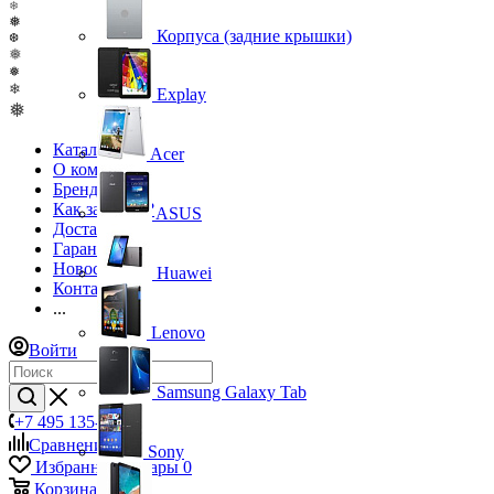
❄
❅
Корпуса (задние крышки)
❆
❅
❅
❄
Explay
❅
Каталог
Acer
О компании
Бренды
Как заказать?
ASUS
Доставка
Гарантия
Новости
Huawei
Контакты
...
Lenovo
Войти
Samsung Galaxy Tab
+7 495 135-39-43
Сравнение
0
Sony
Избранные товары
0
Корзина
0