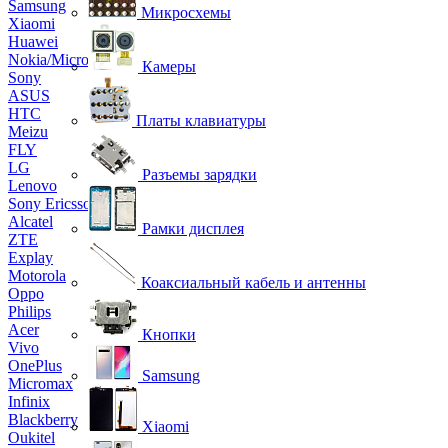
Samsung
Микросхемы
Xiaomi
Huawei
Nokia/Microsoft
Камеры
Sony
ASUS
HTC
Платы клавиатуры
Meizu
FLY
LG
Разъемы зарядки
Lenovo
Sony Ericsson
Alcatel
Рамки дисплея
ZTE
Explay
Motorola
Коаксиальный кабель и антенны
Oppo
Philips
Acer
Кнопки
Vivo
OnePlus
Samsung
Micromax
Infinix
Blackberry
Xiaomi
Oukitel