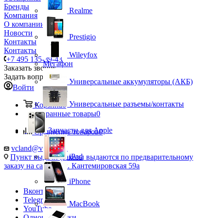
Бренды
Realme
Компания
О компании
Новости
Prestigio
Контакты
Контакты
Wileyfox
+7 495 135-39-43
Мегафон
Заказать звонок
Задать вопрос
Универсальные аккумуляторы (АКБ)
Войти
Универсальные разъемы/контакты
Корзина
0
Избранные товары
0
Запчасти для Apple
Сравнение товаров
0
vcland@vcland.ru
iPad
Пункт выдачи (заказы выдаются по предварительному
заказу на сайте), ул. Кантемировская 59а
iPhone
Вконтакте
Telegram
MacBook
YouTube
Одноклассники