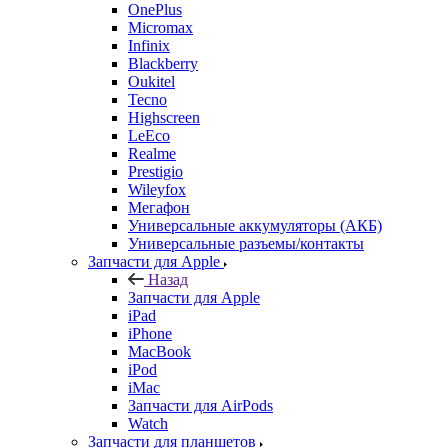
OnePlus
Micromax
Infinix
Blackberry
Oukitel
Tecno
Highscreen
LeEco
Realme
Prestigio
Wileyfox
Мегафон
Универсальные аккумуляторы (АКБ)
Универсальные разъемы/контакты
Запчасти для Apple
Назад
Запчасти для Apple
iPad
iPhone
MacBook
iPod
iMac
Запчасти для AirPods
Watch
Запчасти для планшетов