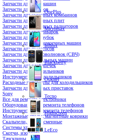
Запчасти для кофемашин
Запчасти для кулеров
OnePlus
Запчасти для кухонных комбаинов
Запчасти для кухонных плит
Запчасти для масляных радиаторов
Micromax
Запчасти для мультиварок
Запчасти для мясорубок
Запчасти для посудомоечных машин
Infinix
Запчасти для пылесосов
Запчасти для микроволновок (СВЧ)
Запчасти для стиральных машин
Blackberry
Запчасти для хлебопечек
Запчасти для холодильников
Инструмент для холодильщиков
Oukitel
Расходные материалы для холодильщиков
Запчасти для игровых приставок
Sony
Tecno
Все для ремонта электроники
Оборудование для ремонта телефонов
Инструменты для ремонта телефонов
Highscreen
Монтажные столы, магнитные коврики
Скальпели, лезвия сменные
Системы хранения
LeEco
Скотчи, изолента
Тачскрины