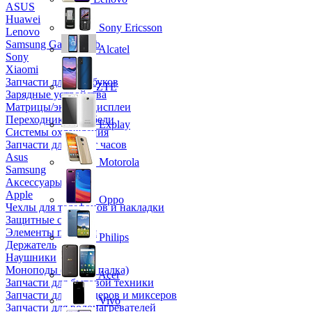
ASUS
Huawei
Sony Ericsson
Lenovo
Samsung Galaxy Tab
Alcatel
Sony
Xiaomi
Запчасти для ноутбуков
ZTE
Зарядные устройства
Матрицы/экраны/дисплеи
Переходники и кабели
Explay
Системы охлаждения
Запчасти для смарт часов
Asus
Motorola
Samsung
Аксессуары
Apple
Oppo
Чехлы для телефонов и накладки
Защитные стекла
Элементы питания
Philips
Держатель
Наушники
Моноподы (Селфи палка)
Acer
Запчасти для бытовой техники
Запчасти для блендеров и миксеров
Vivo
Запчасти для водонагревателей