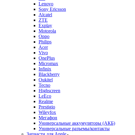
Lenovo
Sony Ericsson
Alcatel
ZTE
Explay
Motorola
Oppo
Philips
Acer
Vivo
OnePlus
Micromax
Infinix
Blackberry
Oukitel
Tecno
Highscreen
LeEco
Realme
Prestigio
Wileyfox
Мегафон
Универсальные аккумуляторы (АКБ)
Универсальные разъемы/контакты
Запчасти для Apple