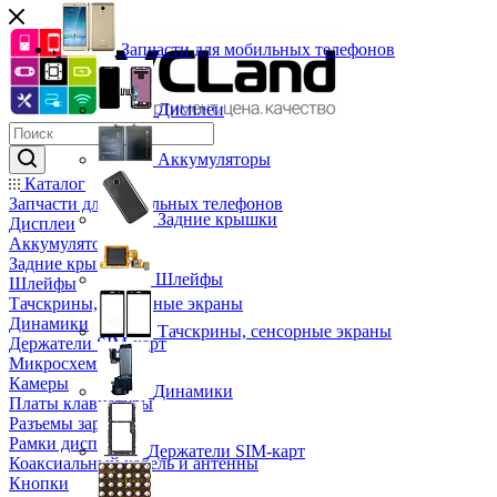
Запчасти для мобильных телефонов
Дисплеи
Аккумуляторы
Каталог
Запчасти для мобильных телефонов
Задние крышки
Дисплеи
Аккумуляторы
Задние крышки
Шлейфы
Шлейфы
Тачскрины, сенсорные экраны
Динамики
Тачскрины, сенсорные экраны
Держатели SIM-карт
Микросхемы
Камеры
Динамики
Платы клавиатуры
Разъемы зарядки
Рамки дисплея
Держатели SIM-карт
Коаксиальный кабель и антенны
Кнопки