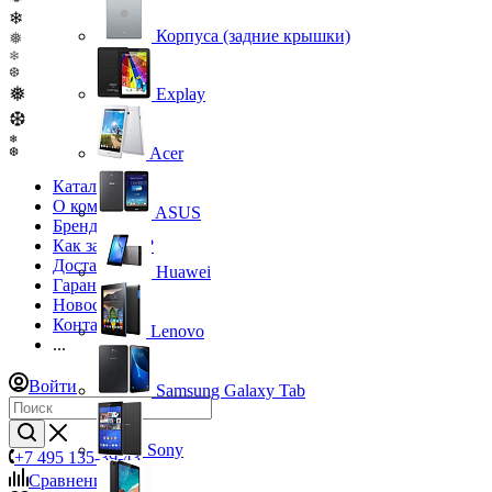
❄
Корпуса (задние крышки)
❅
❄
❆
❅
Explay
❆
❄
Acer
❆
Каталог
О компании
ASUS
Бренды
Как заказать?
Доставка
Huawei
Гарантия
Новости
Контакты
Lenovo
...
Войти
Samsung Galaxy Tab
Sony
+7 495 135-39-43
Сравнение
0