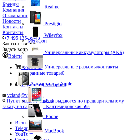
Бренды
Realme
Компания
О компании
Новости
Prestigio
Контакты
Контакты
Wileyfox
+7 495 135-39-43
Мегафон
Заказать звонок
Задать вопрос
Универсальные аккумуляторы (АКБ)
Войти
Универсальные разъемы/контакты
Корзина
0
Избранные товары
0
Запчасти для Apple
Сравнение товаров
0
vcland@vcland.ru
iPad
Пункт выдачи (заказы выдаются по предварительному
заказу на сайте), ул. Кантемировская 59а
iPhone
Вконтакте
Telegram
MacBook
YouTube
Одноклассники