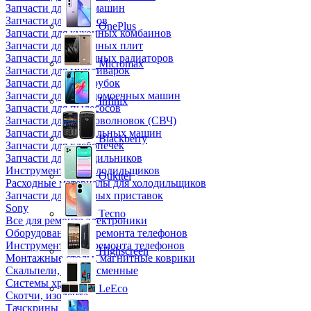
Запчасти для кофемашин
Запчасти для кулеров
OnePlus
Запчасти для кухонных комбаинов
Запчасти для кухонных плит
Запчасти для масляных радиаторов
Micromax
Запчасти для мультиварок
Запчасти для мясорубок
Запчасти для посудомоечных машин
Infinix
Запчасти для пылесосов
Запчасти для микроволновок (СВЧ)
Запчасти для стиральных машин
Blackberry
Запчасти для хлебопечек
Запчасти для холодильников
Инструмент для холодильщиков
Oukitel
Расходные материалы для холодильщиков
Запчасти для игровых приставок
Sony
Tecno
Все для ремонта электроники
Оборудование для ремонта телефонов
Инструменты для ремонта телефонов
Highscreen
Монтажные столы, магнитные коврики
Скальпели, лезвия сменные
Системы хранения
LeEco
Скотчи, изолента
Тачскрины