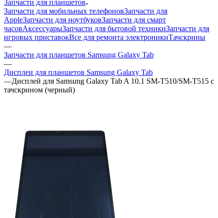
Запчасти для планшетов
Запчасти для мобильных телефонов
Запчасти для
Apple
Запчасти для ноутбуков
Запчасти для смарт
часов
Аксессуары
Запчасти для бытовой техники
Запчасти для
игровых приставок
Все для ремонта электроники
Тачскрины
—
Запчасти для планшетов Samsung Galaxy Tab
—
Дисплеи для планшетов Samsung Galaxy Tab
—
Дисплей для Samsung Galaxy Tab A 10.1 SM-T510/SM-T515 с
тачскрином (черный)