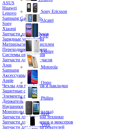
ASUS
Huawei
Sony Ericsson
Lenovo
Samsung Galaxy Tab
Alcatel
Sony
Xiaomi
Запчасти для ноутбуков
ZTE
Зарядные устройства
Матрицы/экраны/дисплеи
Переходники и кабели
Explay
Системы охлаждения
Запчасти для смарт часов
Asus
Motorola
Samsung
Аксессуары
Apple
Oppo
Чехлы для телефонов и накладки
Защитные стекла
Элементы питания
Philips
Держатель
Наушники
Моноподы (Селфи палка)
Acer
Запчасти для бытовой техники
Запчасти для блендеров и миксеров
Vivo
Запчасти для водонагревателей