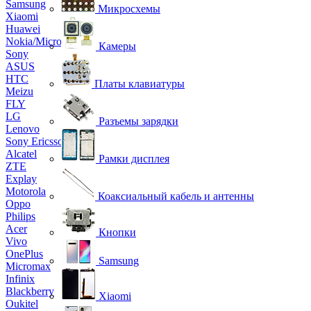
Samsung
Микросхемы
Xiaomi
Huawei
Nokia/Microsoft
Камеры
Sony
ASUS
HTC
Платы клавиатуры
Meizu
FLY
LG
Разъемы зарядки
Lenovo
Sony Ericsson
Alcatel
Рамки дисплея
ZTE
Explay
Motorola
Коаксиальный кабель и антенны
Oppo
Philips
Acer
Кнопки
Vivo
OnePlus
Samsung
Micromax
Infinix
Blackberry
Xiaomi
Oukitel