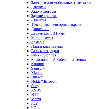
Запчасти для мобильных телефонов
Дисплеи
Аккумуляторы
Задние крышки
Шлейфы
Тачскрины, сенсорные экраны
Динамики
Держатели SIM-карт
Микросхемы
Камеры
Платы клавиатуры
Разъемы зарядки
Рамки дисплея
Коаксиальный кабель и антенны
Кнопки
Samsung
Xiaomi
Huawei
Nokia/Microsoft
Sony
ASUS
HTC
Meizu
FLY
LG