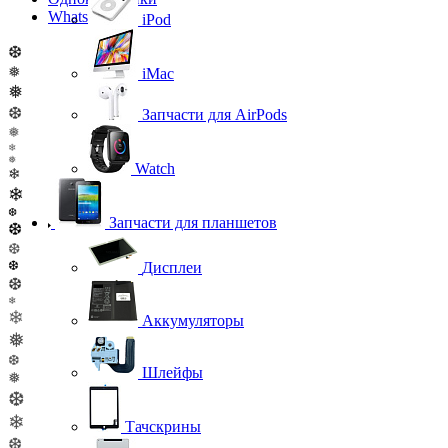
WhatsApp
iPod
❆
❅
iMac
❅
❆
Запчасти для AirPods
❅
❄
❅
Watch
❄
❄
❆
Запчасти для планшетов
❆
❆
❆
Дисплеи
❆
❄
❄
Аккумуляторы
❅
❆
Шлейфы
❅
❆
❄
Тачскрины
❆