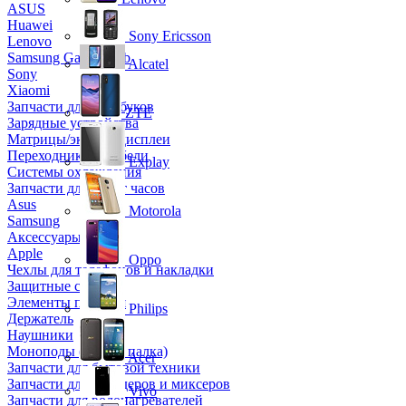
ASUS
Huawei
Sony Ericsson
Lenovo
Samsung Galaxy Tab
Alcatel
Sony
Xiaomi
Запчасти для ноутбуков
ZTE
Зарядные устройства
Матрицы/экраны/дисплеи
Переходники и кабели
Explay
Системы охлаждения
Запчасти для смарт часов
Asus
Motorola
Samsung
Аксессуары
Apple
Oppo
Чехлы для телефонов и накладки
Защитные стекла
Элементы питания
Philips
Держатель
Наушники
Моноподы (Селфи палка)
Acer
Запчасти для бытовой техники
Запчасти для блендеров и миксеров
Vivo
Запчасти для водонагревателей