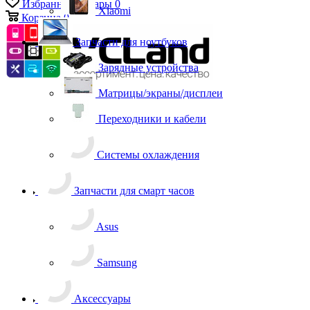
Избранные товары
0
Xiaomi
Корзина
0
Запчасти для ноутбуков
Зарядные устройства
Матрицы/экраны/дисплеи
Переходники и кабели
Системы охлаждения
Запчасти для смарт часов
Asus
Samsung
Аксессуары
Apple