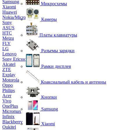
Samsung
Микросхемы
Xiaomi
Huawei
Nokia/Microsoft
Камеры
Sony
ASUS
HTC
Платы клавиатуры
Meizu
FLY
LG
Разъемы зарядки
Lenovo
Sony Ericsson
Alcatel
Рамки дисплея
ZTE
Explay
Motorola
Коаксиальный кабель и антенны
Oppo
Philips
Acer
Кнопки
Vivo
OnePlus
Samsung
Micromax
Infinix
Blackberry
Xiaomi
Oukitel