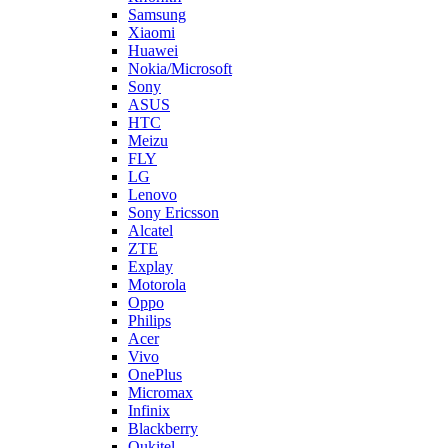
Sony
ASUS
HTC
Meizu
FLY
LG
Lenovo
Sony Ericsson
Alcatel
ZTE
Explay
Motorola
Oppo
Philips
Acer
Vivo
OnePlus
Micromax
Infinix
Blackberry
Oukitel
Tecno
Highscreen
LeEco
Realme