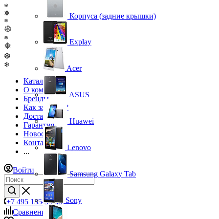
❄
❅
Корпуса (задние крышки)
❅
❆
❅
Explay
❅
❆
❄
Acer
Каталог
О компании
ASUS
Бренды
Как заказать?
Доставка
Huawei
Гарантия
Новости
Контакты
Lenovo
...
Войти
Samsung Galaxy Tab
Sony
+7 495 135-39-43
Сравнение
0