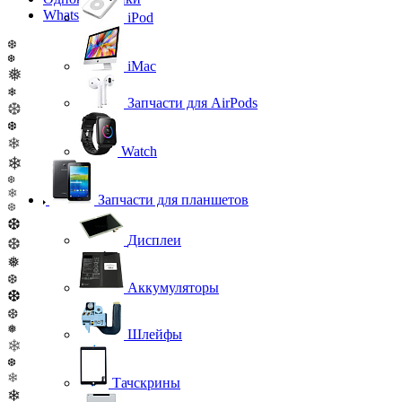
WhatsApp
iPod
❆
❆
iMac
❅
❄
Запчасти для AirPods
❆
❆
❄
Watch
❄
❆
❄
Запчасти для планшетов
❆
❆
Дисплеи
❆
❅
❆
Аккумуляторы
❆
❆
❅
Шлейфы
❄
❆
❄
Тачскрины
❄