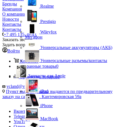
Бренды
Realme
Компания
О компании
Новости
Prestigio
Контакты
Контакты
Wileyfox
+7 495 135-39-43
Мегафон
Заказать звонок
Задать вопрос
Универсальные аккумуляторы (АКБ)
Войти
Универсальные разъемы/контакты
Корзина
0
Избранные товары
0
Запчасти для Apple
Сравнение товаров
0
vcland@vcland.ru
iPad
Пункт выдачи (заказы выдаются по предварительному
заказу на сайте), ул. Кантемировская 59а
iPhone
Вконтакте
Telegram
MacBook
YouTube
Одноклассники