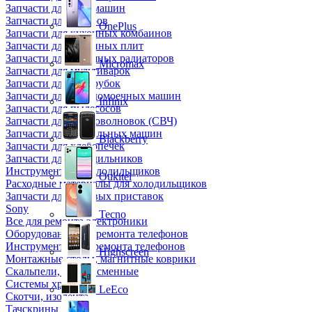
Запчасти для кофемашин
Запчасти для кулеров
OnePlus
Запчасти для кухонных комбаинов
Запчасти для кухонных плит
Запчасти для масляных радиаторов
Micromax
Запчасти для мультиварок
Запчасти для мясорубок
Запчасти для посудомоечных машин
Infinix
Запчасти для пылесосов
Запчасти для микроволновок (СВЧ)
Запчасти для стиральных машин
Blackberry
Запчасти для хлебопечек
Запчасти для холодильников
Инструмент для холодильщиков
Oukitel
Расходные материалы для холодильщиков
Запчасти для игровых приставок
Sony
Tecno
Все для ремонта электроники
Оборудование для ремонта телефонов
Инструменты для ремонта телефонов
Highscreen
Монтажные столы, магнитные коврики
Скальпели, лезвия сменные
Системы хранения
LeEco
Скотчи, изолента
Тачскрины