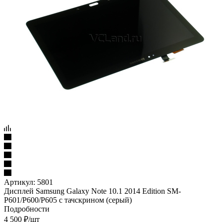
Артикул:
5801
Дисплей Samsung Galaxy Note 10.1 2014 Edition SM-
P601/P600/P605 с тачскрином (серый)
Подробности
4 500
₽
/шт
Варианты цен
4 500
₽
/шт
Подробности
в наличии