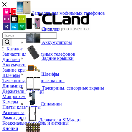
Запчасти для мобильных телефонов
Дисплеи
Аккумуляторы
Каталог
Запчасти для мобильных телефонов
Задние крышки
Дисплеи
Аккумуляторы
Задние крышки
Шлейфы
Шлейфы
Тачскрины, сенсорные экраны
Динамики
Тачскрины, сенсорные экраны
Держатели SIM-карт
Микросхемы
Камеры
Динамики
Платы клавиатуры
Разъемы зарядки
Рамки дисплея
Держатели SIM-карт
Коаксиальный кабель и антенны
Кнопки