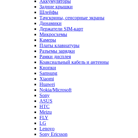
Аккумуляторы
Задние крышки
Шлейфы
Тачскрины, сенсорные экраны
Динамики
Держатели SIM-карт
Микросхемы
Камеры
Платы клавиатуры
Разъемы зарядки
Рамки дисплея
Коаксиальный кабель и антенны
Кнопки
Samsung
Xiaomi
Huawei
Nokia/Microsoft
Sony
ASUS
HTC
Meizu
FLY
LG
Lenovo
Sony Ericsson