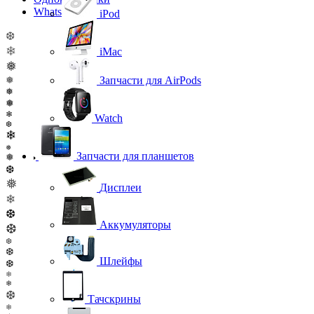
WhatsApp
iPod
❆
❄
iMac
❅
Запчасти для AirPods
❅
❅
❅
❄
Watch
❆
❄
❅
Запчасти для планшетов
❅
❆
❅
Дисплеи
❄
❆
Аккумуляторы
❆
❆
❆
Шлейфы
❆
❄
❄
❆
Тачскрины
❄