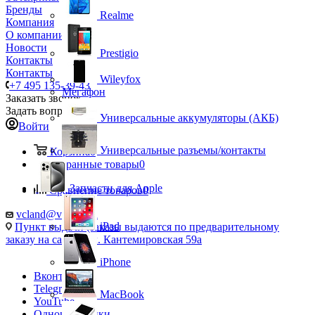
Бренды
Realme
Компания
О компании
Новости
Prestigio
Контакты
Контакты
Wileyfox
+7 495 135-39-43
Мегафон
Заказать звонок
Задать вопрос
Универсальные аккумуляторы (АКБ)
Войти
Универсальные разъемы/контакты
Корзина
0
Избранные товары
0
Запчасти для Apple
Сравнение товаров
0
vcland@vcland.ru
iPad
Пункт выдачи (заказы выдаются по предварительному
заказу на сайте), ул. Кантемировская 59а
iPhone
Вконтакте
Telegram
MacBook
YouTube
Одноклассники