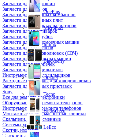
Запчасти для кофемашин
Запчасти для кулеров
OnePlus
Запчасти для кухонных комбаинов
Запчасти для кухонных плит
Запчасти для масляных радиаторов
Micromax
Запчасти для мультиварок
Запчасти для мясорубок
Запчасти для посудомоечных машин
Infinix
Запчасти для пылесосов
Запчасти для микроволновок (СВЧ)
Запчасти для стиральных машин
Blackberry
Запчасти для хлебопечек
Запчасти для холодильников
Инструмент для холодильщиков
Oukitel
Расходные материалы для холодильщиков
Запчасти для игровых приставок
Sony
Tecno
Все для ремонта электроники
Оборудование для ремонта телефонов
Инструменты для ремонта телефонов
Highscreen
Монтажные столы, магнитные коврики
Скальпели, лезвия сменные
Системы хранения
LeEco
Скотчи, изолента
Тачскрины