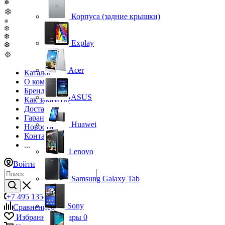
❅
❄
Корпуса (задние крышки)
❅
❆
❆
Explay
❆
❅
Acer
Каталог
О компании
Бренды
ASUS
Как заказать?
Доставка
Гарантия
Huawei
Новости
Контакты
...
Lenovo
Войти
Samsung Galaxy Tab
+7 495 135-39-43
Sony
Сравнение
0
Избранные товары
0