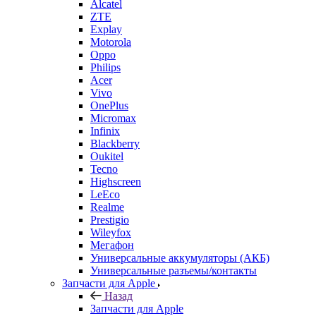
Alcatel
ZTE
Explay
Motorola
Oppo
Philips
Acer
Vivo
OnePlus
Micromax
Infinix
Blackberry
Oukitel
Tecno
Highscreen
LeEco
Realme
Prestigio
Wileyfox
Мегафон
Универсальные аккумуляторы (АКБ)
Универсальные разъемы/контакты
Запчасти для Apple
Назад
Запчасти для Apple