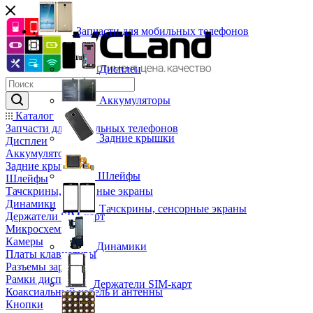
Запчасти для мобильных телефонов
Дисплеи
Аккумуляторы
Каталог
Запчасти для мобильных телефонов
Задние крышки
Дисплеи
Аккумуляторы
Задние крышки
Шлейфы
Шлейфы
Тачскрины, сенсорные экраны
Динамики
Тачскрины, сенсорные экраны
Держатели SIM-карт
Микросхемы
Камеры
Динамики
Платы клавиатуры
Разъемы зарядки
Рамки дисплея
Держатели SIM-карт
Коаксиальный кабель и антенны
Кнопки