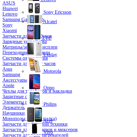
ASUS
Huawei
Sony Ericsson
Lenovo
Samsung Galaxy Tab
Alcatel
Sony
Xiaomi
Запчасти для ноутбуков
ZTE
Зарядные устройства
Матрицы/экраны/дисплеи
Переходники и кабели
Explay
Системы охлаждения
Запчасти для смарт часов
Asus
Motorola
Samsung
Аксессуары
Apple
Oppo
Чехлы для телефонов и накладки
Защитные стекла
Элементы питания
Philips
Держатель
Наушники
Моноподы (Селфи палка)
Acer
Запчасти для бытовой техники
Запчасти для блендеров и миксеров
Vivo
Запчасти для водонагревателей