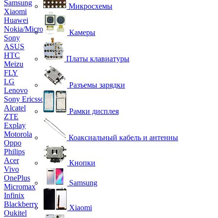
Samsung
Микросхемы
Xiaomi
Huawei
Nokia/Microsoft
Камеры
Sony
ASUS
HTC
Платы клавиатуры
Meizu
FLY
LG
Разъемы зарядки
Lenovo
Sony Ericsson
Alcatel
Рамки дисплея
ZTE
Explay
Motorola
Коаксиальный кабель и антенны
Oppo
Philips
Acer
Кнопки
Vivo
OnePlus
Samsung
Micromax
Infinix
Blackberry
Xiaomi
Oukitel