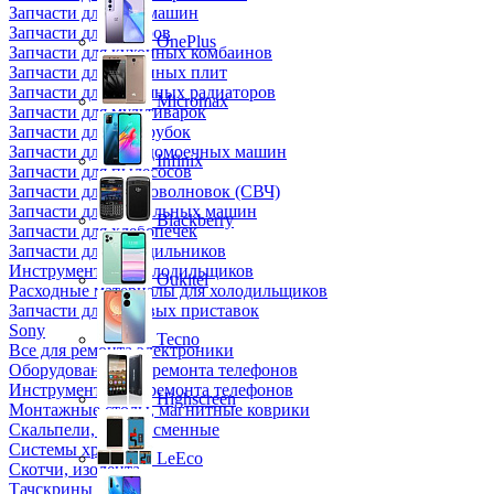
Запчасти для кофемашин
Запчасти для кулеров
OnePlus
Запчасти для кухонных комбаинов
Запчасти для кухонных плит
Запчасти для масляных радиаторов
Micromax
Запчасти для мультиварок
Запчасти для мясорубок
Запчасти для посудомоечных машин
Infinix
Запчасти для пылесосов
Запчасти для микроволновок (СВЧ)
Запчасти для стиральных машин
Blackberry
Запчасти для хлебопечек
Запчасти для холодильников
Инструмент для холодильщиков
Oukitel
Расходные материалы для холодильщиков
Запчасти для игровых приставок
Sony
Tecno
Все для ремонта электроники
Оборудование для ремонта телефонов
Инструменты для ремонта телефонов
Highscreen
Монтажные столы, магнитные коврики
Скальпели, лезвия сменные
Системы хранения
LeEco
Скотчи, изолента
Тачскрины