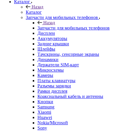
Назад
Запчасти для мобильных телефонов
Дисплеи
Аккумуляторы
Задние крышки
Шлейфы
Тачскрины, сенсорные экраны
Динамики
Держатели SIM-карт
Микросхемы
Камеры
Платы клавиатуры
Разъемы зарядки
Рамки дисплея
Коаксиальный кабель и антенны
Кнопки
Samsung
Xiaomi
Huawei
Nokia/Microsoft
Sony
ASUS
HTC
Meizu
FLY