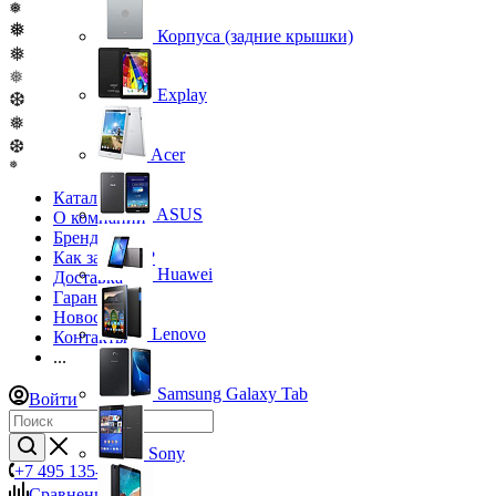
❅
❅
Корпуса (задние крышки)
❅
❅
Explay
❆
❅
❆
Acer
❅
Каталог
ASUS
О компании
Бренды
Как заказать?
Huawei
Доставка
Гарантия
Новости
Lenovo
Контакты
...
Samsung Galaxy Tab
Войти
Sony
+7 495 135-39-43
Сравнение
0