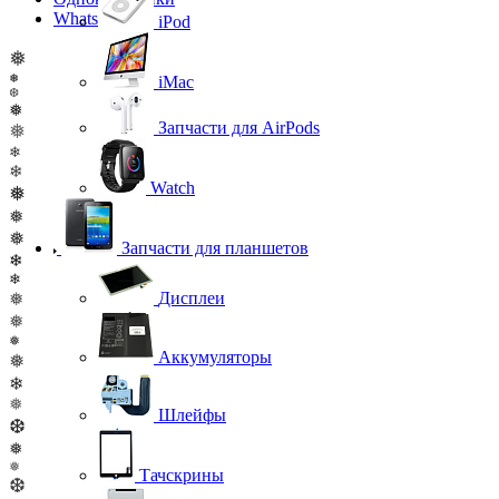
WhatsApp
iPod
❅
❅
iMac
❆
❅
Запчасти для AirPods
❅
❄
❄
Watch
❅
❅
❅
Запчасти для планшетов
❄
❄
❅
Дисплеи
❅
❅
Аккумуляторы
❅
❄
❅
Шлейфы
❆
❅
❅
Тачскрины
❆