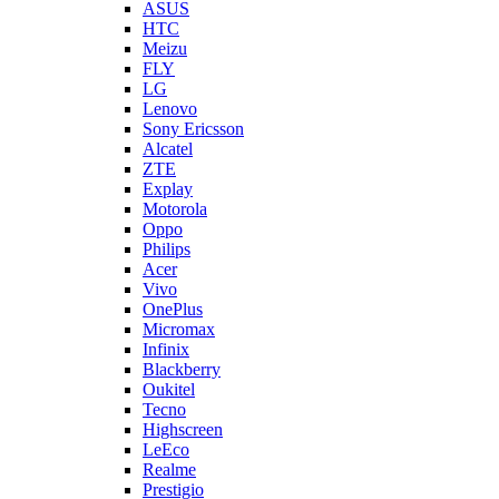
LG
Lenovo
Sony Ericsson
Alcatel
ZTE
Explay
Motorola
Oppo
Philips
Acer
Vivo
OnePlus
Micromax
Infinix
Blackberry
Oukitel
Tecno
Highscreen
LeEco
Realme
Prestigio
Wileyfox
Мегафон
Универсальные аккумуляторы (АКБ)
Универсальные разъемы/контакты