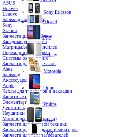
ASUS
Huawei
Sony Ericsson
Lenovo
Samsung Galaxy Tab
Alcatel
Sony
Xiaomi
Запчасти для ноутбуков
ZTE
Зарядные устройства
Матрицы/экраны/дисплеи
Переходники и кабели
Explay
Системы охлаждения
Запчасти для смарт часов
Asus
Motorola
Samsung
Аксессуары
Apple
Oppo
Чехлы для телефонов и накладки
Защитные стекла
Элементы питания
Philips
Держатель
Наушники
Моноподы (Селфи палка)
Acer
Запчасти для бытовой техники
Запчасти для блендеров и миксеров
Vivo
Запчасти для водонагревателей