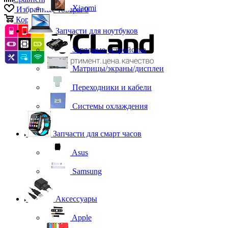
Xiaomi
Избранные товары
0
Корзина
0
Запчасти для ноутбуков
Зарядные устройства
Матрицы/экраны/дисплеи
Переходники и кабели
Системы охлаждения
Запчасти для смарт часов
Asus
Samsung
Аксессуары
Apple