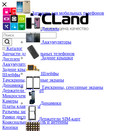
Запчасти для мобильных телефонов
Дисплеи
Аккумуляторы
Каталог
Запчасти для мобильных телефонов
Задние крышки
Дисплеи
Аккумуляторы
Задние крышки
Шлейфы
Шлейфы
Тачскрины, сенсорные экраны
Динамики
Тачскрины, сенсорные экраны
Держатели SIM-карт
Микросхемы
Камеры
Динамики
Платы клавиатуры
Разъемы зарядки
Рамки дисплея
Держатели SIM-карт
Коаксиальный кабель и антенны
Кнопки