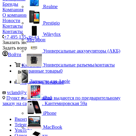
Бренды
Realme
Компания
О компании
Новости
Prestigio
Контакты
Контакты
Wileyfox
+7 495 135-39-43
Мегафон
Заказать звонок
Задать вопрос
Универсальные аккумуляторы (АКБ)
Войти
Универсальные разъемы/контакты
Корзина
0
Избранные товары
0
Запчасти для Apple
Сравнение товаров
0
vcland@vcland.ru
iPad
Пункт выдачи (заказы выдаются по предварительному
заказу на сайте), ул. Кантемировская 59а
iPhone
Вконтакте
Telegram
MacBook
YouTube
Одноклассники