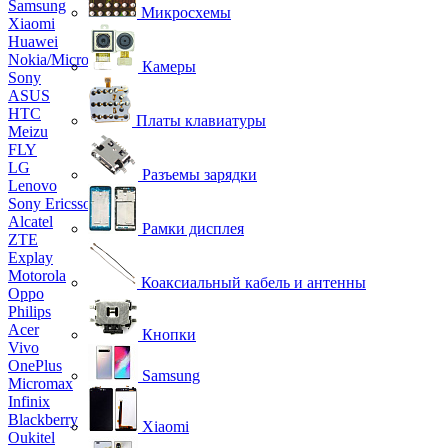
Samsung
Микросхемы
Xiaomi
Huawei
Nokia/Microsoft
Камеры
Sony
ASUS
HTC
Платы клавиатуры
Meizu
FLY
LG
Разъемы зарядки
Lenovo
Sony Ericsson
Alcatel
Рамки дисплея
ZTE
Explay
Motorola
Коаксиальный кабель и антенны
Oppo
Philips
Acer
Кнопки
Vivo
OnePlus
Samsung
Micromax
Infinix
Blackberry
Xiaomi
Oukitel