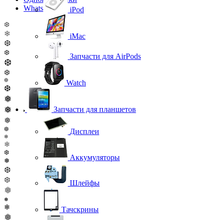
WhatsApp
iPod
❆
❄
iMac
❆
❆
Запчасти для AirPods
❆
❆
❆
Watch
❆
❅
❅
Запчасти для планшетов
❅
❆
Дисплеи
❄
❄
❆
Аккумуляторы
❅
❆
❆
Шлейфы
❅
❅
❄
Тачскрины
❅