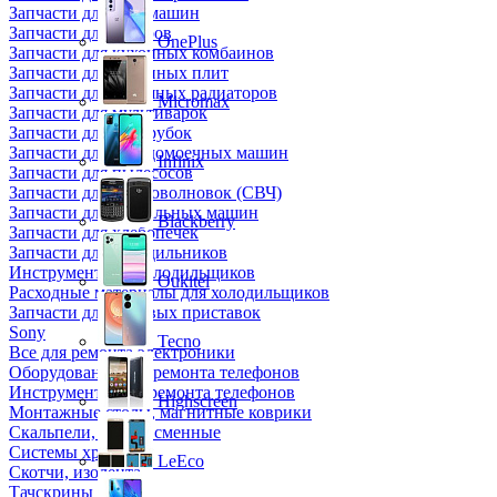
Запчасти для кофемашин
Запчасти для кулеров
OnePlus
Запчасти для кухонных комбаинов
Запчасти для кухонных плит
Запчасти для масляных радиаторов
Micromax
Запчасти для мультиварок
Запчасти для мясорубок
Запчасти для посудомоечных машин
Infinix
Запчасти для пылесосов
Запчасти для микроволновок (СВЧ)
Запчасти для стиральных машин
Blackberry
Запчасти для хлебопечек
Запчасти для холодильников
Инструмент для холодильщиков
Oukitel
Расходные материалы для холодильщиков
Запчасти для игровых приставок
Sony
Tecno
Все для ремонта электроники
Оборудование для ремонта телефонов
Инструменты для ремонта телефонов
Highscreen
Монтажные столы, магнитные коврики
Скальпели, лезвия сменные
Системы хранения
LeEco
Скотчи, изолента
Тачскрины