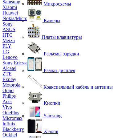
Samsung
Микросхемы
Xiaomi
Huawei
Nokia/Microsoft
Камеры
Sony
ASUS
HTC
Платы клавиатуры
Meizu
FLY
LG
Разъемы зарядки
Lenovo
Sony Ericsson
Alcatel
Рамки дисплея
ZTE
Explay
Motorola
Коаксиальный кабель и антенны
Oppo
Philips
Acer
Кнопки
Vivo
OnePlus
Samsung
Micromax
Infinix
Blackberry
Xiaomi
Oukitel