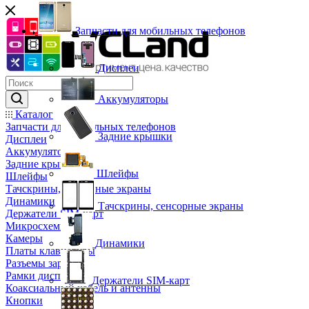
Запчасти для мобильных телефонов
Дисплеи
Аккумуляторы
Каталог
Запчасти для мобильных телефонов
Задние крышки
Дисплеи
Аккумуляторы
Задние крышки
Шлейфы
Шлейфы
Тачскрины, сенсорные экраны
Динамики
Тачскрины, сенсорные экраны
Держатели SIM-карт
Микросхемы
Камеры
Динамики
Платы клавиатуры
Разъемы зарядки
Рамки дисплея
Держатели SIM-карт
Коаксиальный кабель и антенны
Кнопки