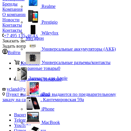
Бренды
Realme
Компания
О компании
Новости
Prestigio
Контакты
Контакты
Wileyfox
+7 495 135-39-43
Мегафон
Заказать звонок
Задать вопрос
Универсальные аккумуляторы (АКБ)
Войти
Универсальные разъемы/контакты
Корзина
0
Избранные товары
0
Запчасти для Apple
Сравнение товаров
0
vcland@vcland.ru
iPad
Пункт выдачи (заказы выдаются по предварительному
заказу на сайте), ул. Кантемировская 59а
iPhone
Вконтакте
Telegram
MacBook
YouTube
Одноклассники