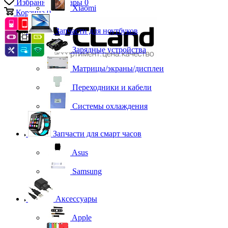
Избранные товары
0
Xiaomi
Корзина
0
Запчасти для ноутбуков
Зарядные устройства
Матрицы/экраны/дисплеи
Переходники и кабели
Системы охлаждения
Запчасти для смарт часов
Asus
Samsung
Аксессуары
Apple