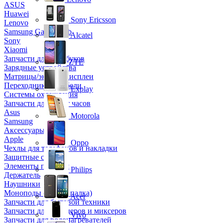
ASUS
Huawei
Sony Ericsson
Lenovo
Samsung Galaxy Tab
Alcatel
Sony
Xiaomi
Запчасти для ноутбуков
ZTE
Зарядные устройства
Матрицы/экраны/дисплеи
Переходники и кабели
Explay
Системы охлаждения
Запчасти для смарт часов
Asus
Motorola
Samsung
Аксессуары
Apple
Oppo
Чехлы для телефонов и накладки
Защитные стекла
Элементы питания
Philips
Держатель
Наушники
Моноподы (Селфи палка)
Acer
Запчасти для бытовой техники
Запчасти для блендеров и миксеров
Vivo
Запчасти для водонагревателей