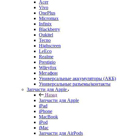
Acer
Vivo
OnePlus
Micromax
Infinix
Blackberry
Oukitel
Tecno
Highscreen
LeEco
Realme
Prestigio
Wileyfox
Мегафон
Универсальные аккумуляторы (АКБ)
Универсальные разъемы/контакты
Запчасти для Apple
Назад
Запчасти для Apple
iPad
iPhone
MacBook
iPod
iMac
Запчасти для AirPods