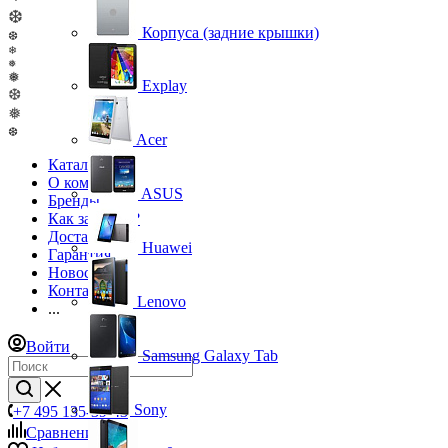
❆
Корпуса (задние крышки)
❆
❄
❅
❅
Explay
❆
❅
❆
Acer
Каталог
О компании
ASUS
Бренды
Как заказать?
Доставка
Huawei
Гарантия
Новости
Контакты
Lenovo
...
Войти
Samsung Galaxy Tab
Sony
+7 495 135-39-43
Сравнение
0