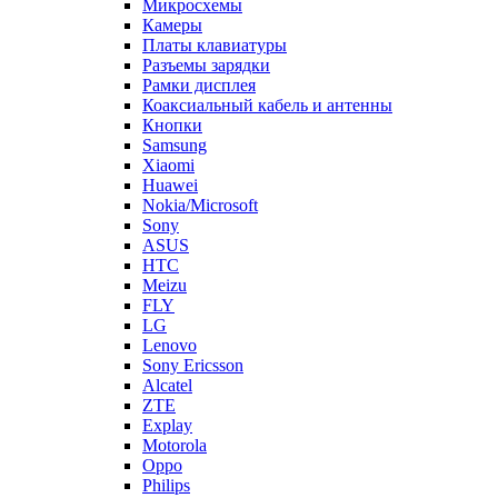
Микросхемы
Камеры
Платы клавиатуры
Разъемы зарядки
Рамки дисплея
Коаксиальный кабель и антенны
Кнопки
Samsung
Xiaomi
Huawei
Nokia/Microsoft
Sony
ASUS
HTC
Meizu
FLY
LG
Lenovo
Sony Ericsson
Alcatel
ZTE
Explay
Motorola
Oppo
Philips