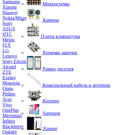
Samsung
Микросхемы
Xiaomi
Huawei
Nokia/Microsoft
Камеры
Sony
ASUS
HTC
Платы клавиатуры
Meizu
FLY
LG
Разъемы зарядки
Lenovo
Sony Ericsson
Alcatel
Рамки дисплея
ZTE
Explay
Motorola
Коаксиальный кабель и антенны
Oppo
Philips
Acer
Кнопки
Vivo
OnePlus
Samsung
Micromax
Infinix
Blackberry
Xiaomi
Oukitel