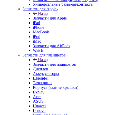
Универсальные разъемы/контакты
Запчасти для Apple
Назад
Запчасти для Apple
iPad
iPhone
MacBook
iPod
iMac
Запчасти для AirPods
Watch
Запчасти для планшетов
Назад
Запчасти для планшетов
Дисплеи
Аккумуляторы
Шлейфы
Тачскрины
Корпуса (задние крышки)
Explay
Acer
ASUS
Huawei
Lenovo