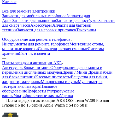
Каталог
—
Все для ремонта электроники
Запчасти для мобильных телефонов
Запчасти для
Apple
Запчасти для планшетов
Запчасти для ноутбуков
Запчасти
для смарт часов
Аксессуары
Запчасти для бытовой
техники
Запчасти для игровых приставок
Тачскрины
—
Оборудование для ремонта телефонов
Инструменты для ремонта телефонов
Монтажные столы,
магнитные коврики
Скальпели, лезвия сменные
Системы
хранения
Скотчи, изолента
—
Платы зарядки и активации АКБ
Аксессуары
Блоки питания
Оборудование для ремонта и
переклейки дисплейных модулей
Дрели / Мини Дрели
Кабели
для блока питания
Клеевые пистолеты
Вещества для пайки,
жидкости, материалы
Микроскопы и лупы
Мультиметры,
тестеры-анализаторы
Паяльное
оборудование
Трафареты
Ультразвуковые
ванны
Ультрафиолетовые лампы
Уценка
—
Плата зарядки и активации АКБ OSS Team W209 Pro для
IPhone с 6 по 15 серии Apple Watch c S4 по S8 и