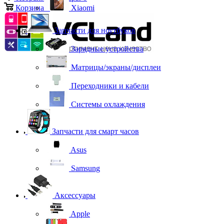
Корзина
0
Xiaomi
Запчасти для ноутбуков
Зарядные устройства
Матрицы/экраны/дисплеи
Переходники и кабели
Системы охлаждения
Запчасти для смарт часов
Asus
Samsung
Аксессуары
Apple