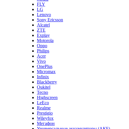
FLY
LG
Lenovo
Sony Ericsson
Alcatel
ZTE
Explay
Motorola
Oppo
Philips
Acer
Vivo
OnePlus
Micromax
Infinix
Blackberry
Oukitel
Tecno
Highscreen
LeEco
Realme
Prestigio
Wileyfox
Мегафон
Универсальные аккумуляторы (АКБ)