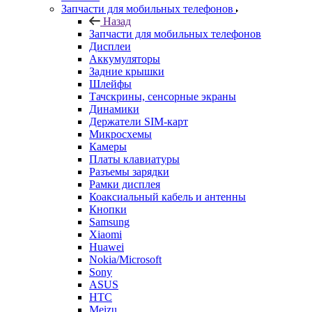
Запчасти для мобильных телефонов
Назад
Запчасти для мобильных телефонов
Дисплеи
Аккумуляторы
Задние крышки
Шлейфы
Тачскрины, сенсорные экраны
Динамики
Держатели SIM-карт
Микросхемы
Камеры
Платы клавиатуры
Разъемы зарядки
Рамки дисплея
Коаксиальный кабель и антенны
Кнопки
Samsung
Xiaomi
Huawei
Nokia/Microsoft
Sony
ASUS
HTC
Meizu