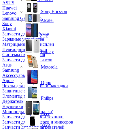
ASUS
Huawei
Sony Ericsson
Lenovo
Samsung Galaxy Tab
Alcatel
Sony
Xiaomi
Запчасти для ноутбуков
ZTE
Зарядные устройства
Матрицы/экраны/дисплеи
Переходники и кабели
Explay
Системы охлаждения
Запчасти для смарт часов
Asus
Motorola
Samsung
Аксессуары
Apple
Oppo
Чехлы для телефонов и накладки
Защитные стекла
Элементы питания
Philips
Держатель
Наушники
Моноподы (Селфи палка)
Acer
Запчасти для бытовой техники
Запчасти для блендеров и миксеров
Vivo
Запчасти для водонагревателей