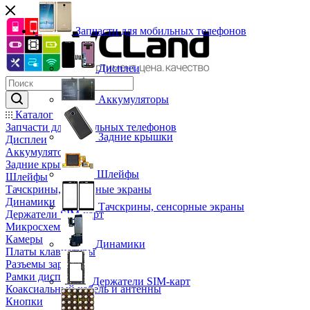
Запчасти для мобильных телефонов
Дисплеи
Аккумуляторы
Каталог
Запчасти для мобильных телефонов
Задние крышки
Дисплеи
Аккумуляторы
Задние крышки
Шлейфы
Шлейфы
Тачскрины, сенсорные экраны
Динамики
Тачскрины, сенсорные экраны
Держатели SIM-карт
Микросхемы
Камеры
Динамики
Платы клавиатуры
Разъемы зарядки
Рамки дисплея
Держатели SIM-карт
Коаксиальный кабель и антенны
Кнопки