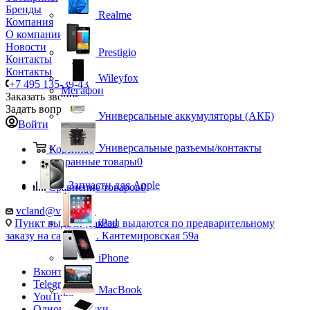
Бренды
Realme
Компания
О компании
Новости
Prestigio
Контакты
Контакты
Wileyfox
+7 495 135-39-43
Мегафон
Заказать звонок
Задать вопрос
Универсальные аккумуляторы (АКБ)
Войти
Универсальные разъемы/контакты
Корзина
0
Избранные товары
0
Запчасти для Apple
Сравнение товаров
0
vcland@vcland.ru
iPad
Пункт выдачи (заказы выдаются по предварительному
заказу на сайте), ул. Кантемировская 59а
iPhone
Вконтакте
Telegram
MacBook
YouTube
Одноклассники