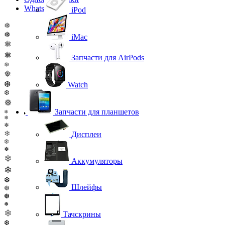
WhatsApp
iPod
❅
❅
iMac
❅
❅
Запчасти для AirPods
❅
❅
❆
Watch
❆
❅
Запчасти для планшетов
❄
❅
❄
❄
Дисплеи
❆
❄
❄
Аккумуляторы
❄
❆
Шлейфы
❆
❆
❅
❄
Тачскрины
❆