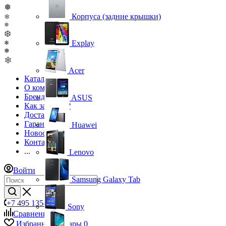
❅
Корпуса (задние крышки)
❄
❅
❆
Explay
❄
❅
❄
Acer
Каталог
О компании
Бренды
ASUS
Как заказать?
Доставка
Гарантия
Huawei
Новости
Контакты
...
Lenovo
Войти
Samsung Galaxy Tab
+7 495 135-39-43
Sony
Сравнение
0
Избранные товары
0