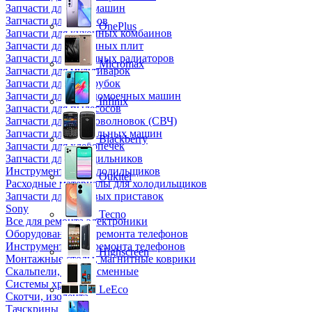
Запчасти для кофемашин
Запчасти для кулеров
OnePlus
Запчасти для кухонных комбаинов
Запчасти для кухонных плит
Запчасти для масляных радиаторов
Micromax
Запчасти для мультиварок
Запчасти для мясорубок
Запчасти для посудомоечных машин
Infinix
Запчасти для пылесосов
Запчасти для микроволновок (СВЧ)
Запчасти для стиральных машин
Blackberry
Запчасти для хлебопечек
Запчасти для холодильников
Инструмент для холодильщиков
Oukitel
Расходные материалы для холодильщиков
Запчасти для игровых приставок
Sony
Tecno
Все для ремонта электроники
Оборудование для ремонта телефонов
Инструменты для ремонта телефонов
Highscreen
Монтажные столы, магнитные коврики
Скальпели, лезвия сменные
Системы хранения
LeEco
Скотчи, изолента
Тачскрины