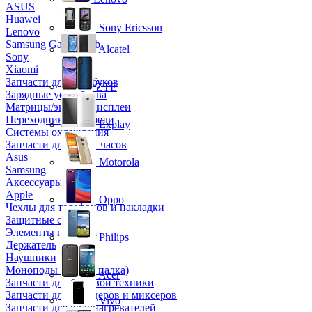
ASUS
Huawei
Sony Ericsson
Lenovo
Samsung Galaxy Tab
Alcatel
Sony
Xiaomi
Запчасти для ноутбуков
ZTE
Зарядные устройства
Матрицы/экраны/дисплеи
Переходники и кабели
Explay
Системы охлаждения
Запчасти для смарт часов
Asus
Motorola
Samsung
Аксессуары
Apple
Oppo
Чехлы для телефонов и накладки
Защитные стекла
Элементы питания
Philips
Держатель
Наушники
Моноподы (Селфи палка)
Acer
Запчасти для бытовой техники
Запчасти для блендеров и миксеров
Vivo
Запчасти для водонагревателей