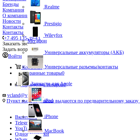
Бренды
Realme
Компания
О компании
Новости
Prestigio
Контакты
Контакты
Wileyfox
+7 495 135-39-43
Мегафон
Заказать звонок
Задать вопрос
Универсальные аккумуляторы (АКБ)
Войти
Универсальные разъемы/контакты
Корзина
0
Избранные товары
0
Запчасти для Apple
Сравнение товаров
0
vcland@vcland.ru
iPad
Пункт выдачи (заказы выдаются по предварительному заказу н
iPhone
Вконтакте
Telegram
YouTube
MacBook
Одноклассники
WhatsApp