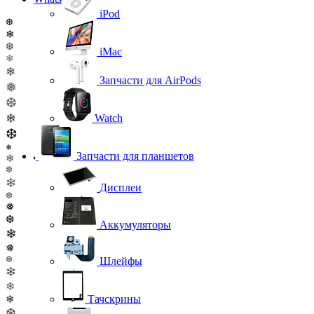
iPod
❆
❄
❆
iMac
❄
❄
Запчасти для AirPods
❅
❆
❄
Watch
❆
❅
Запчасти для планшетов
❄
❆
❄
Дисплеи
❆
❅
❆
Аккумуляторы
❄
❅
❆
Шлейфы
❄
❄
Тачскрины
❄
❆