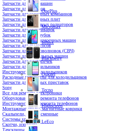
Запчасти для кофемашин
Запчасти для кулеров
OnePlus
Запчасти для кухонных комбаинов
Запчасти для кухонных плит
Запчасти для масляных радиаторов
Micromax
Запчасти для мультиварок
Запчасти для мясорубок
Запчасти для посудомоечных машин
Infinix
Запчасти для пылесосов
Запчасти для микроволновок (СВЧ)
Запчасти для стиральных машин
Blackberry
Запчасти для хлебопечек
Запчасти для холодильников
Инструмент для холодильщиков
Oukitel
Расходные материалы для холодильщиков
Запчасти для игровых приставок
Sony
Tecno
Все для ремонта электроники
Оборудование для ремонта телефонов
Инструменты для ремонта телефонов
Highscreen
Монтажные столы, магнитные коврики
Скальпели, лезвия сменные
Системы хранения
LeEco
Скотчи, изолента
Тачскрины