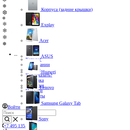
❅
Корпуса (задние крышки)
❆
❆
❄
Explay
❄
❄
Acer
❅
...
ASUS
Каталог
О компании
Бренды
Huawei
Как заказать?
Доставка
Гарантия
Lenovo
Новости
Контакты
Samsung Galaxy Tab
Войти
Sony
+7 495 135-39-43