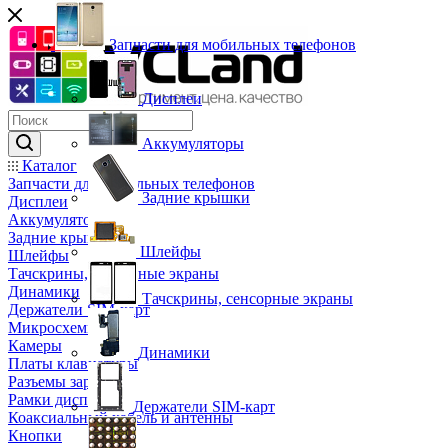
Запчасти для мобильных телефонов
Дисплеи
Аккумуляторы
Каталог
Запчасти для мобильных телефонов
Задние крышки
Дисплеи
Аккумуляторы
Задние крышки
Шлейфы
Шлейфы
Тачскрины, сенсорные экраны
Динамики
Тачскрины, сенсорные экраны
Держатели SIM-карт
Микросхемы
Камеры
Динамики
Платы клавиатуры
Разъемы зарядки
Рамки дисплея
Держатели SIM-карт
Коаксиальный кабель и антенны
Кнопки