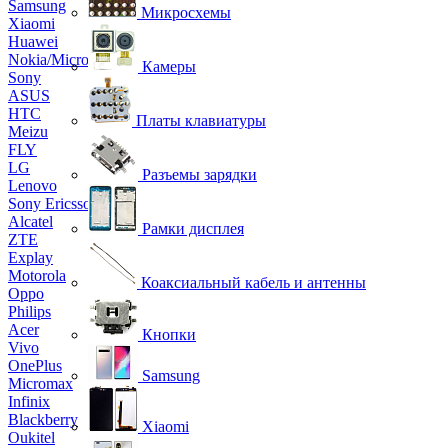
Samsung
Микросхемы
Xiaomi
Huawei
Nokia/Microsoft
Камеры
Sony
ASUS
HTC
Платы клавиатуры
Meizu
FLY
LG
Разъемы зарядки
Lenovo
Sony Ericsson
Alcatel
Рамки дисплея
ZTE
Explay
Motorola
Коаксиальный кабель и антенны
Oppo
Philips
Acer
Кнопки
Vivo
OnePlus
Samsung
Micromax
Infinix
Blackberry
Xiaomi
Oukitel