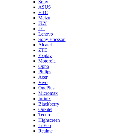
Sony
ASUS
HTC
Meizu
FLY
LG
Lenovo
Sony Ericsson
Alcatel
ZTE
Explay
Motorola
Oppo
Philips
Acer
Vivo
OnePlus
Micromax
Infinix
Blackberry
Oukitel
Tecno
Highscreen
LeEco
Realme