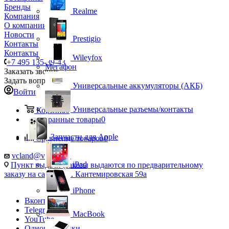
Бренды
Realme
Компания
О компании
Новости
Prestigio
Контакты
Контакты
Wileyfox
+7 495 135-39-43
Мегафон
Заказать звонок
Задать вопрос
Универсальные аккумуляторы (АКБ)
Войти
Универсальные разъемы/контакты
Корзина
0
Избранные товары
0
Запчасти для Apple
Сравнение товаров
0
vcland@vcland.ru
iPad
Пункт выдачи (заказы выдаются по предварительному
заказу на сайте), ул. Кантемировская 59а
iPhone
Вконтакте
Telegram
MacBook
YouTube
Одноклассники