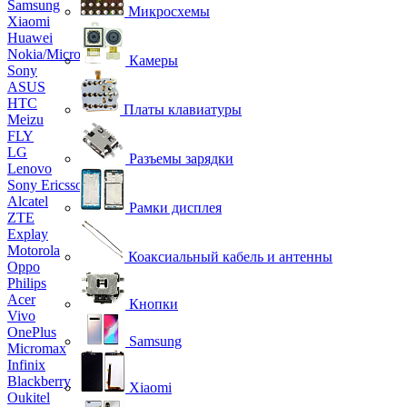
Samsung
Микросхемы
Xiaomi
Huawei
Nokia/Microsoft
Камеры
Sony
ASUS
HTC
Платы клавиатуры
Meizu
FLY
LG
Разъемы зарядки
Lenovo
Sony Ericsson
Alcatel
Рамки дисплея
ZTE
Explay
Motorola
Коаксиальный кабель и антенны
Oppo
Philips
Acer
Кнопки
Vivo
OnePlus
Samsung
Micromax
Infinix
Blackberry
Xiaomi
Oukitel