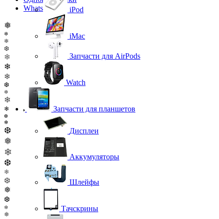
WhatsApp
iPod
❅
❄
iMac
❄
❆
Запчасти для AirPods
❄
❄
❄
Watch
❆
❄
❄
Запчасти для планшетов
❄
❆
❄
❆
Дисплеи
❅
❄
Аккумуляторы
❆
❄
❆
Шлейфы
❅
❆
❄
Тачскрины
❅