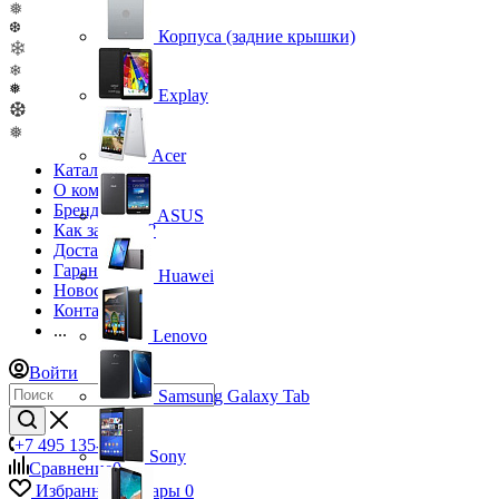
❅
❆
Корпуса (задние крышки)
❄
❄
❅
Explay
❆
❅
Acer
Каталог
О компании
Бренды
ASUS
Как заказать?
Доставка
Гарантия
Huawei
Новости
Контакты
...
Lenovo
Войти
Samsung Galaxy Tab
+7 495 135-39-43
Sony
Сравнение
0
Избранные товары
0