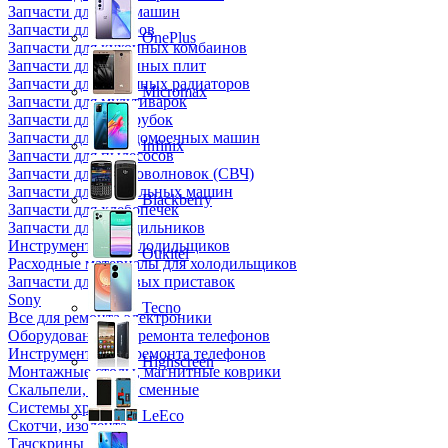
Запчасти для кофемашин
Запчасти для кулеров
OnePlus
Запчасти для кухонных комбаинов
Запчасти для кухонных плит
Запчасти для масляных радиаторов
Micromax
Запчасти для мультиварок
Запчасти для мясорубок
Запчасти для посудомоечных машин
Infinix
Запчасти для пылесосов
Запчасти для микроволновок (СВЧ)
Запчасти для стиральных машин
Blackberry
Запчасти для хлебопечек
Запчасти для холодильников
Инструмент для холодильщиков
Oukitel
Расходные материалы для холодильщиков
Запчасти для игровых приставок
Sony
Tecno
Все для ремонта электроники
Оборудование для ремонта телефонов
Инструменты для ремонта телефонов
Highscreen
Монтажные столы, магнитные коврики
Скальпели, лезвия сменные
Системы хранения
LeEco
Скотчи, изолента
Тачскрины