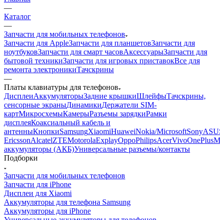
—
Каталог
—
Запчасти для мобильных телефонов
Запчасти для Apple
Запчасти для планшетов
Запчасти для
ноутбуков
Запчасти для смарт часов
Аксессуары
Запчасти для
бытовой техники
Запчасти для игровых приставок
Все для
ремонта электроники
Тачскрины
—
Платы клавиатуры для телефонов
Дисплеи
Аккумуляторы
Задние крышки
Шлейфы
Тачскрины,
сенсорные экраны
Динамики
Держатели SIM-
карт
Микросхемы
Камеры
Разъемы зарядки
Рамки
дисплея
Коаксиальный кабель и
антенны
Кнопки
Samsung
Xiaomi
Huawei
Nokia/Microsoft
Sony
ASU
Ericsson
Alcatel
ZTE
Motorola
Explay
Oppo
Philips
Acer
Vivo
OnePlus
M
аккумуляторы (АКБ)
Универсальные разъемы/контакты
Подборки
Запчасти для мобильных телефонов
Запчасти для iPhone
Дисплеи для Xiaomi
Аккумуляторы для телефона Samsung
Аккумуляторы для iPhone
Универсальные аккумуляторы для телефонов