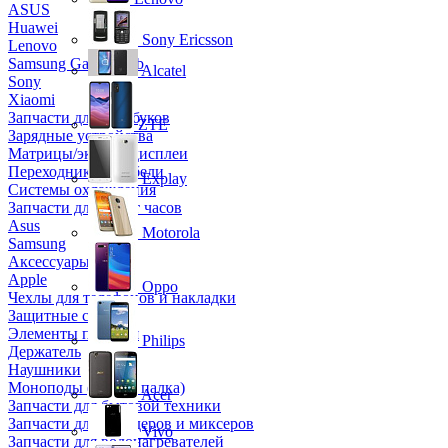
ASUS
Huawei
Sony Ericsson
Lenovo
Samsung Galaxy Tab
Alcatel
Sony
Xiaomi
Запчасти для ноутбуков
ZTE
Зарядные устройства
Матрицы/экраны/дисплеи
Переходники и кабели
Explay
Системы охлаждения
Запчасти для смарт часов
Asus
Motorola
Samsung
Аксессуары
Apple
Oppo
Чехлы для телефонов и накладки
Защитные стекла
Элементы питания
Philips
Держатель
Наушники
Моноподы (Селфи палка)
Acer
Запчасти для бытовой техники
Запчасти для блендеров и миксеров
Vivo
Запчасти для водонагревателей