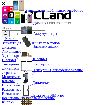
Запчасти для мобильных телефонов
Дисплеи
Аккумуляторы
Каталог
Запчасти для мобильных телефонов
Задние крышки
Дисплеи
Аккумуляторы
Задние крышки
Шлейфы
Шлейфы
Тачскрины, сенсорные экраны
Динамики
Тачскрины, сенсорные экраны
Держатели SIM-карт
Микросхемы
Камеры
Динамики
Платы клавиатуры
Разъемы зарядки
Рамки дисплея
Держатели SIM-карт
Коаксиальный кабель и антенны
Кнопки