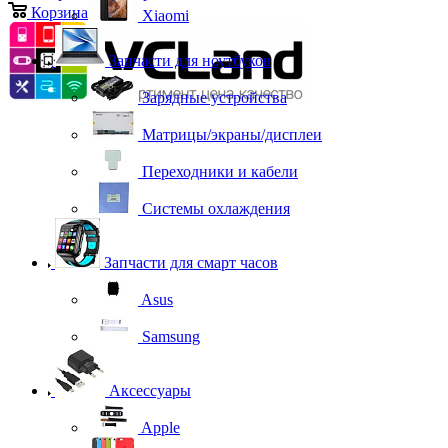
Корзина
0
Xiaomi
Запчасти для ноутбуков
Зарядные устройства
Матрицы/экраны/дисплеи
Переходники и кабели
Системы охлаждения
Запчасти для смарт часов
Asus
Samsung
Аксессуары
Apple