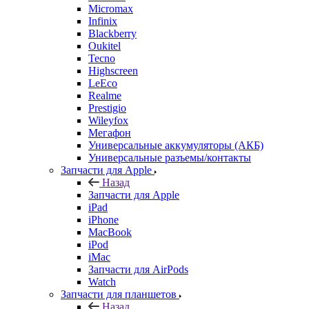
Tecno
Highscreen
LeEco
Realme
Prestigio
Wileyfox
Мегафон
Универсальные аккумуляторы (АКБ)
Универсальные разъемы/контакты
Запчасти для Apple
Назад
Запчасти для Apple
iPad
iPhone
MacBook
iPod
iMac
Запчасти для AirPods
Watch
Запчасти для планшетов
Назад
Запчасти для планшетов
Дисплеи
Аккумуляторы
Шлейфы