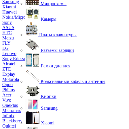
Samsung
Микросхемы
Xiaomi
Huawei
Nokia/Microsoft
Камеры
Sony
ASUS
HTC
Платы клавиатуры
Meizu
FLY
LG
Разъемы зарядки
Lenovo
Sony Ericsson
Alcatel
Рамки дисплея
ZTE
Explay
Motorola
Коаксиальный кабель и антенны
Oppo
Philips
Acer
Кнопки
Vivo
OnePlus
Samsung
Micromax
Infinix
Blackberry
Xiaomi
Oukitel