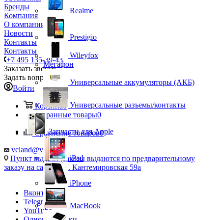
Бренды
Realme
Компания
О компании
Новости
Prestigio
Контакты
Контакты
Wileyfox
+7 495 135-39-43
Мегафон
Заказать звонок
Задать вопрос
Универсальные аккумуляторы (АКБ)
Войти
Универсальные разъемы/контакты
Корзина
0
Избранные товары
0
Запчасти для Apple
Сравнение товаров
0
vcland@vcland.ru
iPad
Пункт выдачи (заказы выдаются по предварительному
заказу на сайте), ул. Кантемировская 59а
iPhone
Вконтакте
Telegram
MacBook
YouTube
Одноклассники