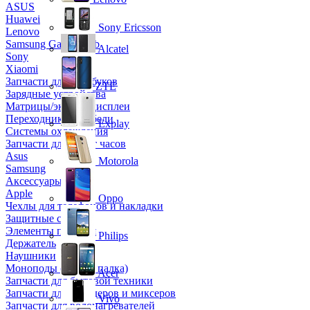
ASUS
Huawei
Sony Ericsson
Lenovo
Samsung Galaxy Tab
Alcatel
Sony
Xiaomi
Запчасти для ноутбуков
ZTE
Зарядные устройства
Матрицы/экраны/дисплеи
Переходники и кабели
Explay
Системы охлаждения
Запчасти для смарт часов
Asus
Motorola
Samsung
Аксессуары
Apple
Oppo
Чехлы для телефонов и накладки
Защитные стекла
Элементы питания
Philips
Держатель
Наушники
Моноподы (Селфи палка)
Acer
Запчасти для бытовой техники
Запчасти для блендеров и миксеров
Vivo
Запчасти для водонагревателей