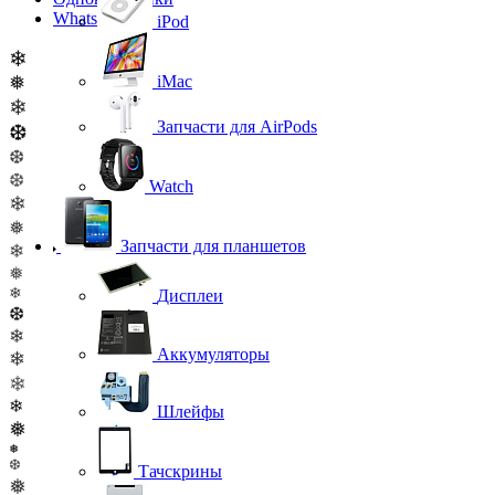
WhatsApp
iPod
❄
❅
iMac
❄
Запчасти для AirPods
❆
❆
❆
Watch
❄
❅
Запчасти для планшетов
❄
❅
❄
Дисплеи
❆
❄
Аккумуляторы
❄
❄
❄
Шлейфы
❅
❅
❆
Тачскрины
❅