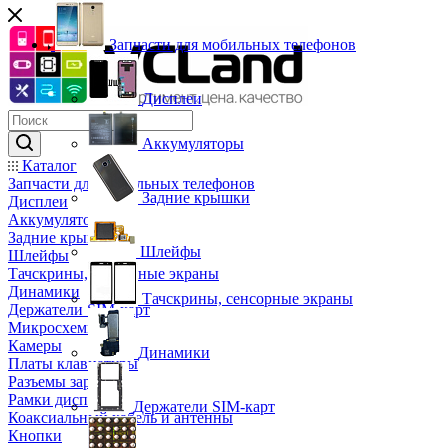
Запчасти для мобильных телефонов
Дисплеи
Аккумуляторы
Каталог
Запчасти для мобильных телефонов
Задние крышки
Дисплеи
Аккумуляторы
Задние крышки
Шлейфы
Шлейфы
Тачскрины, сенсорные экраны
Динамики
Тачскрины, сенсорные экраны
Держатели SIM-карт
Микросхемы
Камеры
Динамики
Платы клавиатуры
Разъемы зарядки
Рамки дисплея
Держатели SIM-карт
Коаксиальный кабель и антенны
Кнопки