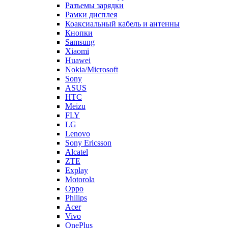
Samsung
Xiaomi
Huawei
Nokia/Microsoft
Sony
ASUS
HTC
Meizu
FLY
LG
Lenovo
Sony Ericsson
Alcatel
ZTE
Explay
Motorola
Oppo
Philips
Acer
Vivo
OnePlus
Micromax
Infinix
Blackberry
Oukitel