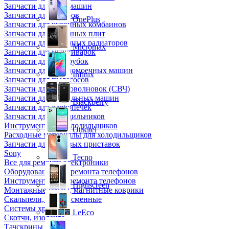
Запчасти для кофемашин
Запчасти для кулеров
OnePlus
Запчасти для кухонных комбаинов
Запчасти для кухонных плит
Запчасти для масляных радиаторов
Micromax
Запчасти для мультиварок
Запчасти для мясорубок
Запчасти для посудомоечных машин
Infinix
Запчасти для пылесосов
Запчасти для микроволновок (СВЧ)
Запчасти для стиральных машин
Blackberry
Запчасти для хлебопечек
Запчасти для холодильников
Инструмент для холодильщиков
Oukitel
Расходные материалы для холодильщиков
Запчасти для игровых приставок
Sony
Tecno
Все для ремонта электроники
Оборудование для ремонта телефонов
Инструменты для ремонта телефонов
Highscreen
Монтажные столы, магнитные коврики
Скальпели, лезвия сменные
Системы хранения
LeEco
Скотчи, изолента
Тачскрины