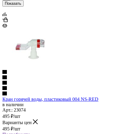
Кран горячей воды, пластиковый 004 NS-RED
в наличии
Арт.: 23074
495
₽
/шт
Варианты цен
495
₽
/шт
Подробности
В корзину