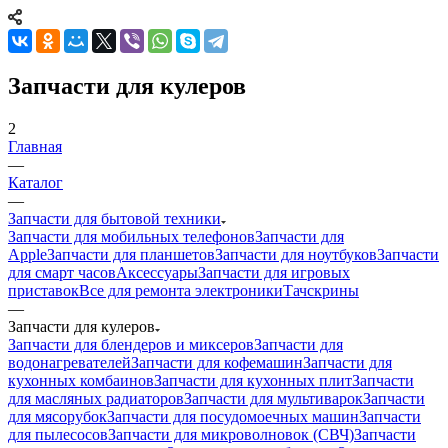
Запчасти для кулеров
2
Главная
—
Каталог
—
Запчасти для бытовой техники
Запчасти для мобильных телефонов
Запчасти для
Apple
Запчасти для планшетов
Запчасти для ноутбуков
Запчасти
для смарт часов
Аксессуары
Запчасти для игровых
приставок
Все для ремонта электроники
Тачскрины
—
Запчасти для кулеров
Запчасти для блендеров и миксеров
Запчасти для
водонагревателей
Запчасти для кофемашин
Запчасти для
кухонных комбаинов
Запчасти для кухонных плит
Запчасти
для масляных радиаторов
Запчасти для мультиварок
Запчасти
для мясорубок
Запчасти для посудомоечных машин
Запчасти
для пылесосов
Запчасти для микроволновок (СВЧ)
Запчасти
для стиральных машин
Запчасти для хлебопечек
Запчасти для
холодильников
Инструмент для холодильщиков
Расходные
материалы для холодильщиков