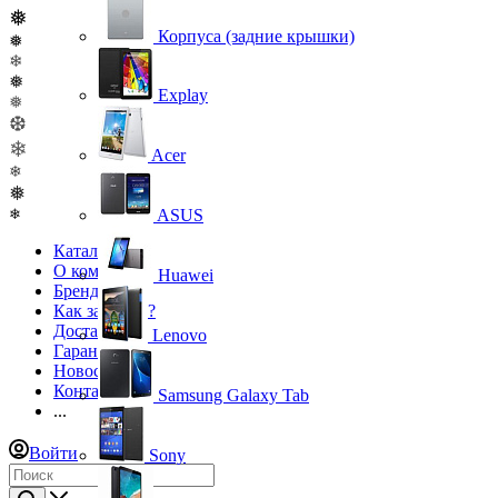
❅
Корпуса (задние крышки)
❅
❄
❅
Explay
❅
❆
❄
Acer
❄
❅
ASUS
❄
Каталог
О компании
Huawei
Бренды
Как заказать?
Доставка
Lenovo
Гарантия
Новости
Контакты
Samsung Galaxy Tab
...
Войти
Sony