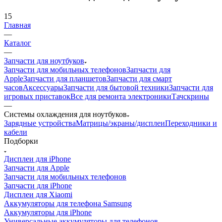
15
Главная
—
Каталог
—
Запчасти для ноутбуков
Запчасти для мобильных телефонов
Запчасти для
Apple
Запчасти для планшетов
Запчасти для смарт
часов
Аксессуары
Запчасти для бытовой техники
Запчасти для
игровых приставок
Все для ремонта электроники
Тачскрины
—
Системы охлаждения для ноутбуков
Зарядные устройства
Матрицы/экраны/дисплеи
Переходники и
кабели
Подборки
Дисплеи для iPhone
Запчасти для Apple
Запчасти для мобильных телефонов
Запчасти для iPhone
Дисплеи для Xiaomi
Аккумуляторы для телефона Samsung
Аккумуляторы для iPhone
Универсальные аккумуляторы для телефонов
Запчасти для планшетов