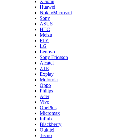
Nokia/Microsoft
Sony
ASUS
HTC
Meizu
FLY
LG
Lenovo
Sony Ericsson
Alcatel
ZTE
Explay
Motorola
Oppo
Philips
Acer
Vivo
OnePlus
Micromax
Infinix
Blackberry
Oukitel
Tecno
Highscreen
LeEco