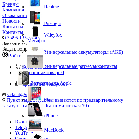
Бренды
Realme
Компания
О компании
Новости
Prestigio
Контакты
Контакты
Wileyfox
+7 495 135-39-43
Мегафон
Заказать звонок
Задать вопрос
Универсальные аккумуляторы (АКБ)
Войти
Универсальные разъемы/контакты
Корзина
0
Избранные товары
0
Запчасти для Apple
Сравнение товаров
0
vcland@vcland.ru
iPad
Пункт выдачи (заказы выдаются по предварительному
заказу на сайте), ул. Кантемировская 59а
iPhone
Вконтакте
Telegram
MacBook
YouTube
Одноклассники