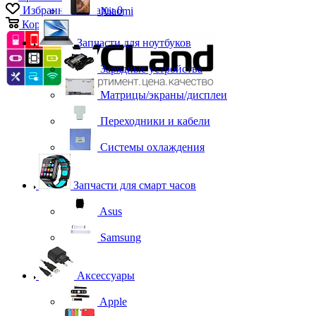
Избранные товары
0
Xiaomi
Корзина
0
Запчасти для ноутбуков
Зарядные устройства
Матрицы/экраны/дисплеи
Переходники и кабели
Системы охлаждения
Запчасти для смарт часов
Asus
Samsung
Аксессуары
Apple