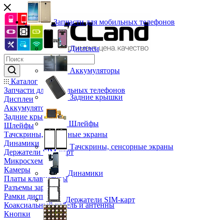
Запчасти для мобильных телефонов
Дисплеи
Аккумуляторы
Каталог
Запчасти для мобильных телефонов
Задние крышки
Дисплеи
Аккумуляторы
Задние крышки
Шлейфы
Шлейфы
Тачскрины, сенсорные экраны
Динамики
Тачскрины, сенсорные экраны
Держатели SIM-карт
Микросхемы
Камеры
Динамики
Платы клавиатуры
Разъемы зарядки
Рамки дисплея
Держатели SIM-карт
Коаксиальный кабель и антенны
Кнопки