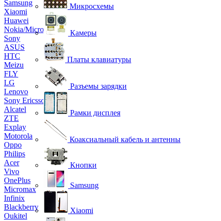
Samsung
Микросхемы
Xiaomi
Huawei
Nokia/Microsoft
Камеры
Sony
ASUS
HTC
Платы клавиатуры
Meizu
FLY
LG
Разъемы зарядки
Lenovo
Sony Ericsson
Alcatel
Рамки дисплея
ZTE
Explay
Motorola
Коаксиальный кабель и антенны
Oppo
Philips
Acer
Кнопки
Vivo
OnePlus
Samsung
Micromax
Infinix
Blackberry
Xiaomi
Oukitel