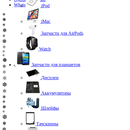
WhatsApp
iPod
❅
❅
iMac
❅
❅
Запчасти для AirPods
❄
❆
❄
Watch
❆
❆
❅
Запчасти для планшетов
❅
❄
❄
Дисплеи
❆
❅
Аккумуляторы
❅
❄
❅
Шлейфы
❅
❆
❅
Тачскрины
❆