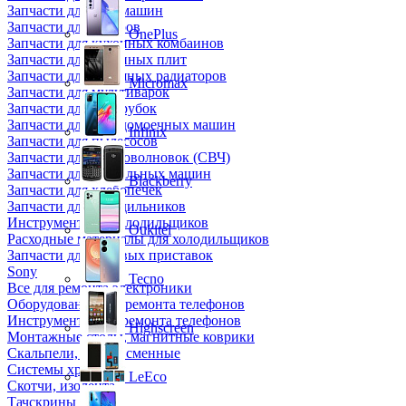
Запчасти для кофемашин
Запчасти для кулеров
OnePlus
Запчасти для кухонных комбаинов
Запчасти для кухонных плит
Запчасти для масляных радиаторов
Micromax
Запчасти для мультиварок
Запчасти для мясорубок
Запчасти для посудомоечных машин
Infinix
Запчасти для пылесосов
Запчасти для микроволновок (СВЧ)
Запчасти для стиральных машин
Blackberry
Запчасти для хлебопечек
Запчасти для холодильников
Инструмент для холодильщиков
Oukitel
Расходные материалы для холодильщиков
Запчасти для игровых приставок
Sony
Tecno
Все для ремонта электроники
Оборудование для ремонта телефонов
Инструменты для ремонта телефонов
Highscreen
Монтажные столы, магнитные коврики
Скальпели, лезвия сменные
Системы хранения
LeEco
Скотчи, изолента
Тачскрины