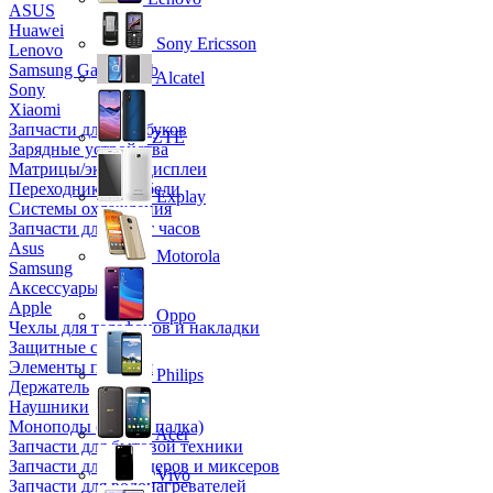
ASUS
Huawei
Sony Ericsson
Lenovo
Samsung Galaxy Tab
Alcatel
Sony
Xiaomi
Запчасти для ноутбуков
ZTE
Зарядные устройства
Матрицы/экраны/дисплеи
Переходники и кабели
Explay
Системы охлаждения
Запчасти для смарт часов
Asus
Motorola
Samsung
Аксессуары
Apple
Oppo
Чехлы для телефонов и накладки
Защитные стекла
Элементы питания
Philips
Держатель
Наушники
Моноподы (Селфи палка)
Acer
Запчасти для бытовой техники
Запчасти для блендеров и миксеров
Vivo
Запчасти для водонагревателей