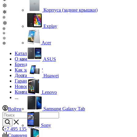
❆
Корпуса (задние крышки)
❄
❆
❅
Explay
❆
❄
❄
Acer
❆
Каталог
О компании
ASUS
Бренды
Как заказать?
Доставка
Huawei
Гарантия
Новости
Контакты
Lenovo
...
Samsung Galaxy Tab
Войти
Sony
+7 495 135-39-43
Сравнение
0