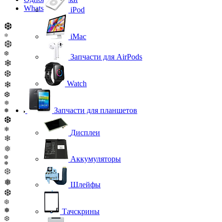
WhatsApp
iPod
❆
❄
iMac
❆
❆
Запчасти для AirPods
❄
❆
Watch
❄
❆
❅
Запчасти для планшетов
❅
❆
❄
Дисплеи
❄
❅
❆
Аккумуляторы
❄
❆
❅
Шлейфы
❆
❆
❅
Тачскрины
❆