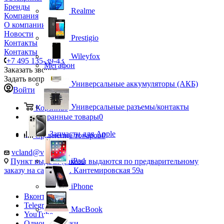
Бренды
Realme
Компания
О компании
Новости
Prestigio
Контакты
Контакты
Wileyfox
+7 495 135-39-43
Мегафон
Заказать звонок
Задать вопрос
Универсальные аккумуляторы (АКБ)
Войти
Универсальные разъемы/контакты
Корзина
0
Избранные товары
0
Запчасти для Apple
Сравнение товаров
0
vcland@vcland.ru
iPad
Пункт выдачи (заказы выдаются по предварительному
заказу на сайте), ул. Кантемировская 59а
iPhone
Вконтакте
Telegram
MacBook
YouTube
Одноклассники