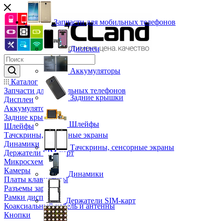
Запчасти для мобильных телефонов
Дисплеи
Аккумуляторы
Каталог
Запчасти для мобильных телефонов
Задние крышки
Дисплеи
Аккумуляторы
Задние крышки
Шлейфы
Шлейфы
Тачскрины, сенсорные экраны
Динамики
Тачскрины, сенсорные экраны
Держатели SIM-карт
Микросхемы
Камеры
Динамики
Платы клавиатуры
Разъемы зарядки
Рамки дисплея
Держатели SIM-карт
Коаксиальный кабель и антенны
Кнопки