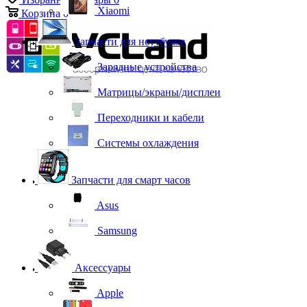
Xiaomi
Корзина
0
Запчасти для ноутбуков
Зарядные устройства
Матрицы/экраны/дисплеи
Переходники и кабели
Системы охлаждения
Запчасти для смарт часов
Asus
Samsung
Аксессуары
Apple