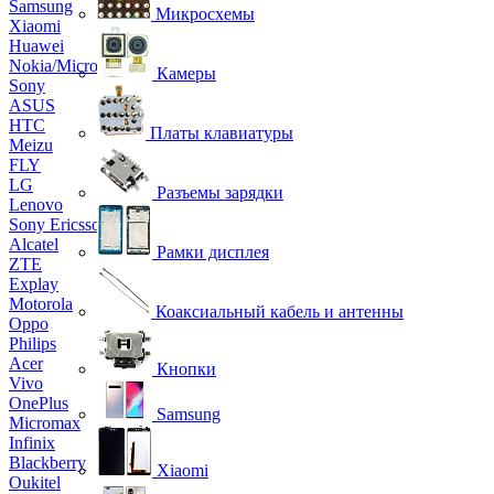
Samsung
Микросхемы
Xiaomi
Huawei
Nokia/Microsoft
Камеры
Sony
ASUS
HTC
Платы клавиатуры
Meizu
FLY
LG
Разъемы зарядки
Lenovo
Sony Ericsson
Alcatel
Рамки дисплея
ZTE
Explay
Motorola
Коаксиальный кабель и антенны
Oppo
Philips
Acer
Кнопки
Vivo
OnePlus
Samsung
Micromax
Infinix
Blackberry
Xiaomi
Oukitel