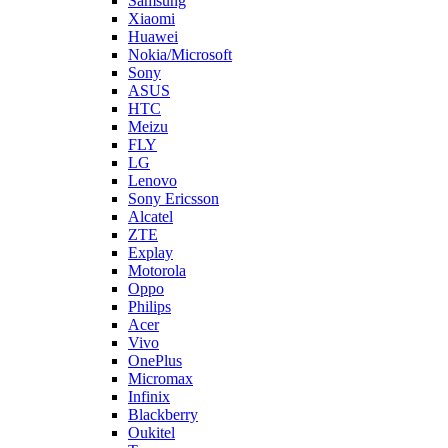
Sony
ASUS
HTC
Meizu
FLY
LG
Lenovo
Sony Ericsson
Alcatel
ZTE
Explay
Motorola
Oppo
Philips
Acer
Vivo
OnePlus
Micromax
Infinix
Blackberry
Oukitel
Tecno
Highscreen
LeEco
Realme