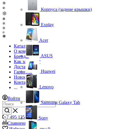
❄
❄
Корпуса (задние крышки)
❆
❄
❄
Explay
❄
❆
❅
Acer
Каталог
О компании
ASUS
Бренды
Как заказать?
Доставка
Huawei
Гарантия
Новости
Контакты
Lenovo
...
Войти
Samsung Galaxy Tab
+7 495 135-39-43
Sony
Сравнение
0
Избранные товары
0