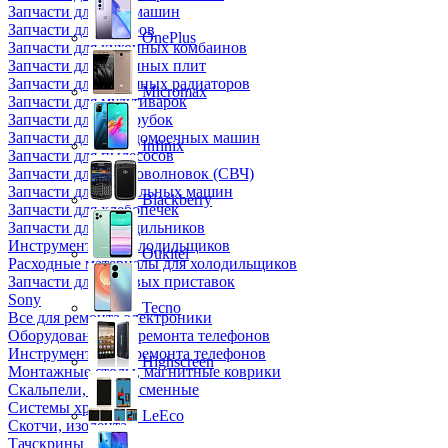
Запчасти для кофемашин
Запчасти для кулеров
OnePlus
Запчасти для кухонных комбаинов
Запчасти для кухонных плит
Запчасти для масляных радиаторов
Micromax
Запчасти для мультиварок
Запчасти для мясорубок
Запчасти для посудомоечных машин
Infinix
Запчасти для пылесосов
Запчасти для микроволновок (СВЧ)
Запчасти для стиральных машин
Blackberry
Запчасти для хлебопечек
Запчасти для холодильников
Инструмент для холодильщиков
Oukitel
Расходные материалы для холодильщиков
Запчасти для игровых приставок
Sony
Tecno
Все для ремонта электроники
Оборудование для ремонта телефонов
Инструменты для ремонта телефонов
Highscreen
Монтажные столы, магнитные коврики
Скальпели, лезвия сменные
Системы хранения
LeEco
Скотчи, изолента
Тачскрины