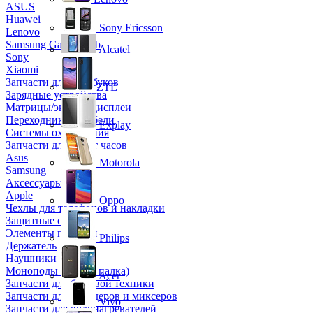
ASUS
Huawei
Sony Ericsson
Lenovo
Samsung Galaxy Tab
Alcatel
Sony
Xiaomi
Запчасти для ноутбуков
ZTE
Зарядные устройства
Матрицы/экраны/дисплеи
Переходники и кабели
Explay
Системы охлаждения
Запчасти для смарт часов
Asus
Motorola
Samsung
Аксессуары
Apple
Oppo
Чехлы для телефонов и накладки
Защитные стекла
Элементы питания
Philips
Держатель
Наушники
Моноподы (Селфи палка)
Acer
Запчасти для бытовой техники
Запчасти для блендеров и миксеров
Vivo
Запчасти для водонагревателей