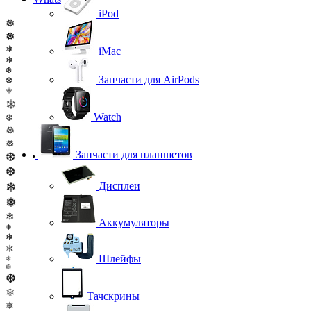
iPod
❅
❅
❅
iMac
❄
❆
Запчасти для AirPods
❆
❅
❄
Watch
❆
❅
❅
Запчасти для планшетов
❆
❆
❄
Дисплеи
❅
❄
Аккумуляторы
❄
❄
❄
Шлейфы
❄
❆
❆
❄
Тачскрины
❅