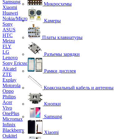
Samsung
Микросхемы
Xiaomi
Huawei
Nokia/Microsoft
Камеры
Sony
ASUS
HTC
Платы клавиатуры
Meizu
FLY
LG
Разъемы зарядки
Lenovo
Sony Ericsson
Alcatel
Рамки дисплея
ZTE
Explay
Motorola
Коаксиальный кабель и антенны
Oppo
Philips
Acer
Кнопки
Vivo
OnePlus
Samsung
Micromax
Infinix
Blackberry
Xiaomi
Oukitel