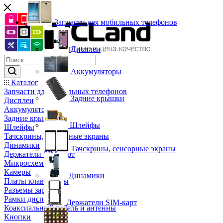
Запчасти для мобильных телефонов
Дисплеи
Аккумуляторы
Каталог
Запчасти для мобильных телефонов
Задние крышки
Дисплеи
Аккумуляторы
Задние крышки
Шлейфы
Шлейфы
Тачскрины, сенсорные экраны
Динамики
Тачскрины, сенсорные экраны
Держатели SIM-карт
Микросхемы
Камеры
Динамики
Платы клавиатуры
Разъемы зарядки
Рамки дисплея
Держатели SIM-карт
Коаксиальный кабель и антенны
Кнопки