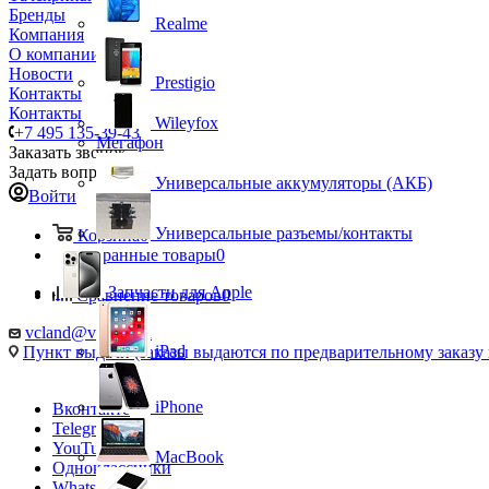
Бренды
Realme
Компания
О компании
Новости
Prestigio
Контакты
Контакты
Wileyfox
+7 495 135-39-43
Мегафон
Заказать звонок
Задать вопрос
Универсальные аккумуляторы (АКБ)
Войти
Универсальные разъемы/контакты
Корзина
0
Избранные товары
0
Запчасти для Apple
Сравнение товаров
0
vcland@vcland.ru
iPad
Пункт выдачи (заказы выдаются по предварительному заказу н
iPhone
Вконтакте
Telegram
YouTube
MacBook
Одноклассники
WhatsApp