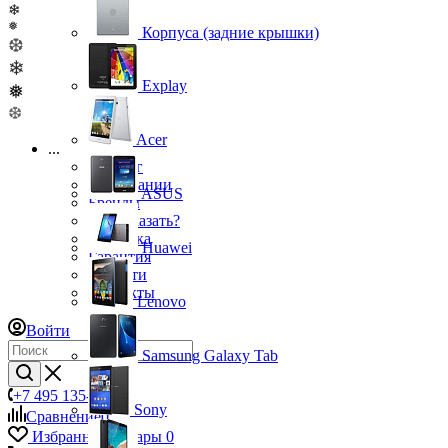
❄
❅
Корпуса (задние крышки)
❆
❄
Explay
❅
❆
Acer
...
Каталог
О компании
ASUS
Бренды
Как заказать?
Доставка
Huawei
Гарантия
Новости
Контакты
Lenovo
Войти
Samsung Galaxy Tab
+7 495 135-39-43
Sony
Сравнение
0
Избранные товары
0