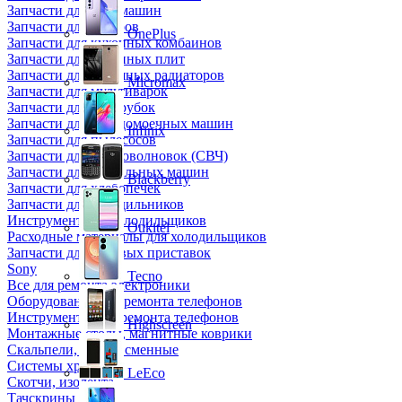
Запчасти для кофемашин
Запчасти для кулеров
OnePlus
Запчасти для кухонных комбаинов
Запчасти для кухонных плит
Запчасти для масляных радиаторов
Micromax
Запчасти для мультиварок
Запчасти для мясорубок
Запчасти для посудомоечных машин
Infinix
Запчасти для пылесосов
Запчасти для микроволновок (СВЧ)
Запчасти для стиральных машин
Blackberry
Запчасти для хлебопечек
Запчасти для холодильников
Инструмент для холодильщиков
Oukitel
Расходные материалы для холодильщиков
Запчасти для игровых приставок
Sony
Tecno
Все для ремонта электроники
Оборудование для ремонта телефонов
Инструменты для ремонта телефонов
Highscreen
Монтажные столы, магнитные коврики
Скальпели, лезвия сменные
Системы хранения
LeEco
Скотчи, изолента
Тачскрины