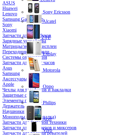
ASUS
Huawei
Sony Ericsson
Lenovo
Samsung Galaxy Tab
Alcatel
Sony
Xiaomi
Запчасти для ноутбуков
ZTE
Зарядные устройства
Матрицы/экраны/дисплеи
Переходники и кабели
Explay
Системы охлаждения
Запчасти для смарт часов
Asus
Motorola
Samsung
Аксессуары
Apple
Oppo
Чехлы для телефонов и накладки
Защитные стекла
Элементы питания
Philips
Держатель
Наушники
Моноподы (Селфи палка)
Acer
Запчасти для бытовой техники
Запчасти для блендеров и миксеров
Vivo
Запчасти для водонагревателей