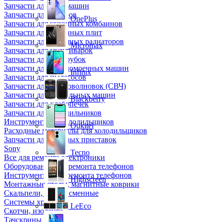
Запчасти для кофемашин
Запчасти для кулеров
OnePlus
Запчасти для кухонных комбаинов
Запчасти для кухонных плит
Запчасти для масляных радиаторов
Micromax
Запчасти для мультиварок
Запчасти для мясорубок
Запчасти для посудомоечных машин
Infinix
Запчасти для пылесосов
Запчасти для микроволновок (СВЧ)
Запчасти для стиральных машин
Blackberry
Запчасти для хлебопечек
Запчасти для холодильников
Инструмент для холодильщиков
Oukitel
Расходные материалы для холодильщиков
Запчасти для игровых приставок
Sony
Tecno
Все для ремонта электроники
Оборудование для ремонта телефонов
Инструменты для ремонта телефонов
Highscreen
Монтажные столы, магнитные коврики
Скальпели, лезвия сменные
Системы хранения
LeEco
Скотчи, изолента
Тачскрины