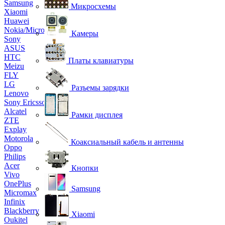
Samsung
Микросхемы
Xiaomi
Huawei
Nokia/Microsoft
Камеры
Sony
ASUS
HTC
Платы клавиатуры
Meizu
FLY
LG
Разъемы зарядки
Lenovo
Sony Ericsson
Alcatel
Рамки дисплея
ZTE
Explay
Motorola
Коаксиальный кабель и антенны
Oppo
Philips
Acer
Кнопки
Vivo
OnePlus
Samsung
Micromax
Infinix
Blackberry
Xiaomi
Oukitel