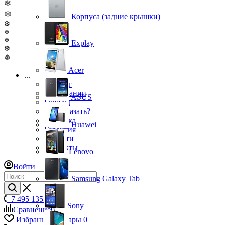
❄
❄
Корпуса (задние крышки)
❆
❄
❄
Explay
❆
❅
Acer
...
Каталог
О компании
ASUS
Бренды
Как заказать?
Доставка
Huawei
Гарантия
Новости
Контакты
Lenovo
Войти
Samsung Galaxy Tab
+7 495 135-39-43
Sony
Сравнение
0
Избранные товары
0