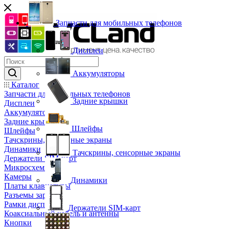
Запчасти для мобильных телефонов
Дисплеи
Аккумуляторы
Каталог
Запчасти для мобильных телефонов
Задние крышки
Дисплеи
Аккумуляторы
Задние крышки
Шлейфы
Шлейфы
Тачскрины, сенсорные экраны
Динамики
Тачскрины, сенсорные экраны
Держатели SIM-карт
Микросхемы
Камеры
Динамики
Платы клавиатуры
Разъемы зарядки
Рамки дисплея
Держатели SIM-карт
Коаксиальный кабель и антенны
Кнопки