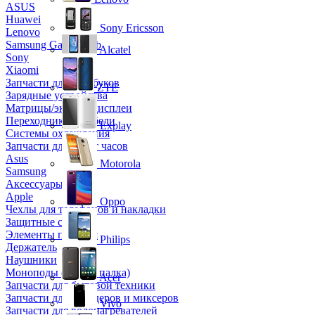
ASUS
Huawei
Sony Ericsson
Lenovo
Samsung Galaxy Tab
Alcatel
Sony
Xiaomi
Запчасти для ноутбуков
ZTE
Зарядные устройства
Матрицы/экраны/дисплеи
Переходники и кабели
Explay
Системы охлаждения
Запчасти для смарт часов
Asus
Motorola
Samsung
Аксессуары
Apple
Oppo
Чехлы для телефонов и накладки
Защитные стекла
Элементы питания
Philips
Держатель
Наушники
Моноподы (Селфи палка)
Acer
Запчасти для бытовой техники
Запчасти для блендеров и миксеров
Vivo
Запчасти для водонагревателей