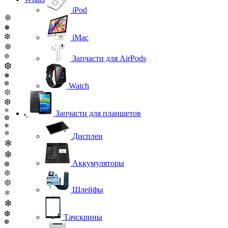
iPod
❅
❅
❆
iMac
❅
❆
Запчасти для AirPods
❆
❅
❆
Watch
❆
❆
❅
Запчасти для планшетов
❆
❄
❅
Дисплеи
❄
❄
Аккумуляторы
❆
❆
❆
Шлейфы
❄
❄
❆
Тачскрины
❆