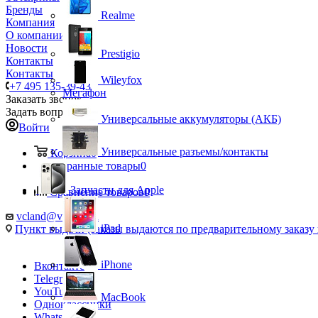
Бренды
Realme
Компания
О компании
Новости
Prestigio
Контакты
Контакты
Wileyfox
+7 495 135-39-43
Мегафон
Заказать звонок
Задать вопрос
Универсальные аккумуляторы (АКБ)
Войти
Универсальные разъемы/контакты
Корзина
0
Избранные товары
0
Запчасти для Apple
Сравнение товаров
0
vcland@vcland.ru
iPad
Пункт выдачи (заказы выдаются по предварительному заказу н
iPhone
Вконтакте
Telegram
YouTube
MacBook
Одноклассники
WhatsApp