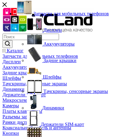
Запчасти для мобильных телефонов
Дисплеи
Аккумуляторы
Каталог
Запчасти для мобильных телефонов
Задние крышки
Дисплеи
Аккумуляторы
Задние крышки
Шлейфы
Шлейфы
Тачскрины, сенсорные экраны
Динамики
Тачскрины, сенсорные экраны
Держатели SIM-карт
Микросхемы
Камеры
Динамики
Платы клавиатуры
Разъемы зарядки
Рамки дисплея
Держатели SIM-карт
Коаксиальный кабель и антенны
Кнопки