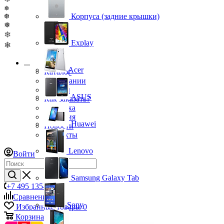
❅
Корпуса (задние крышки)
❆
❅
❄
Explay
❄
...
Acer
Каталог
О компании
Бренды
ASUS
Как заказать?
Доставка
Гарантия
Huawei
Новости
Контакты
Lenovo
Войти
Samsung Galaxy Tab
+7 495 135-39-43
Сравнение
0
Sony
Избранные товары
0
Корзина
0