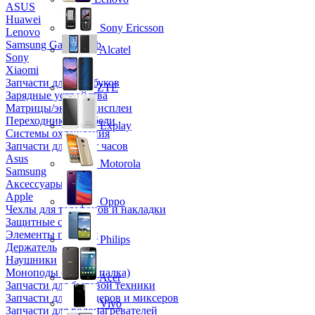
ASUS
Huawei
Sony Ericsson
Lenovo
Samsung Galaxy Tab
Alcatel
Sony
Xiaomi
Запчасти для ноутбуков
ZTE
Зарядные устройства
Матрицы/экраны/дисплеи
Переходники и кабели
Explay
Системы охлаждения
Запчасти для смарт часов
Asus
Motorola
Samsung
Аксессуары
Apple
Oppo
Чехлы для телефонов и накладки
Защитные стекла
Элементы питания
Philips
Держатель
Наушники
Моноподы (Селфи палка)
Acer
Запчасти для бытовой техники
Запчасти для блендеров и миксеров
Vivo
Запчасти для водонагревателей