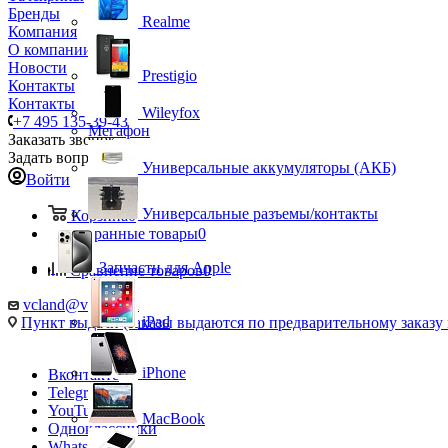
Бренды
Realme
Компания
О компании
Новости
Prestigio
Контакты
Контакты
Wileyfox
+7 495 135-39-43
Мегафон
Заказать звонок
Задать вопрос
Универсальные аккумуляторы (АКБ)
Войти
Универсальные разъемы/контакты
Корзина
0
Избранные товары
0
Запчасти для Apple
Сравнение товаров
0
vcland@vcland.ru
iPad
Пункт выдачи (заказы выдаются по предварительному заказу н
iPhone
Вконтакте
Telegram
YouTube
MacBook
Одноклассники
WhatsApp