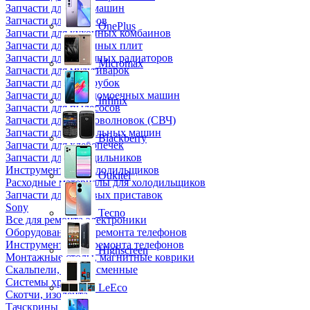
Запчасти для кофемашин
Запчасти для кулеров
OnePlus
Запчасти для кухонных комбаинов
Запчасти для кухонных плит
Запчасти для масляных радиаторов
Micromax
Запчасти для мультиварок
Запчасти для мясорубок
Запчасти для посудомоечных машин
Infinix
Запчасти для пылесосов
Запчасти для микроволновок (СВЧ)
Запчасти для стиральных машин
Blackberry
Запчасти для хлебопечек
Запчасти для холодильников
Инструмент для холодильщиков
Oukitel
Расходные материалы для холодильщиков
Запчасти для игровых приставок
Sony
Tecno
Все для ремонта электроники
Оборудование для ремонта телефонов
Инструменты для ремонта телефонов
Highscreen
Монтажные столы, магнитные коврики
Скальпели, лезвия сменные
Системы хранения
LeEco
Скотчи, изолента
Тачскрины