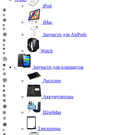
iPod
❅
❅
❅
iMac
❅
❆
❄
Запчасти для AirPods
❄
❄
❅
Watch
❄
❆
❅
Запчасти для планшетов
❄
❄
❆
Дисплеи
❅
❅
❆
Аккумуляторы
❅
❄
Шлейфы
❆
❄
❅
Тачскрины
❆
❄