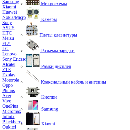
Samsung
Микросхемы
Xiaomi
Huawei
Nokia/Microsoft
Камеры
Sony
ASUS
HTC
Платы клавиатуры
Meizu
FLY
LG
Разъемы зарядки
Lenovo
Sony Ericsson
Alcatel
Рамки дисплея
ZTE
Explay
Motorola
Коаксиальный кабель и антенны
Oppo
Philips
Acer
Кнопки
Vivo
OnePlus
Samsung
Micromax
Infinix
Blackberry
Xiaomi
Oukitel