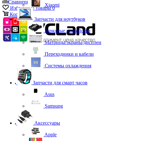
Сравнение
0
Xiaomi
Избранные товары
0
Корзина
0
Запчасти для ноутбуков
Зарядные устройства
Матрицы/экраны/дисплеи
Переходники и кабели
Системы охлаждения
Запчасти для смарт часов
Asus
Samsung
Аксессуары
Apple