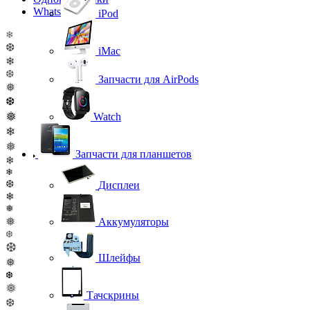
WhatsApp
iPod
❄
❆
iMac
❄
❆
Запчасти для AirPods
❅
❆
❅
Watch
❄
❅
Запчасти для планшетов
❄
❄
❆
Дисплеи
❄
❅
❅
Аккумуляторы
❆
❆
Шлейфы
❅
❆
❅
Тачскрины
❆