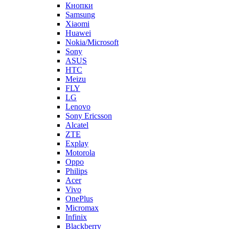
Кнопки
Samsung
Xiaomi
Huawei
Nokia/Microsoft
Sony
ASUS
HTC
Meizu
FLY
LG
Lenovo
Sony Ericsson
Alcatel
ZTE
Explay
Motorola
Oppo
Philips
Acer
Vivo
OnePlus
Micromax
Infinix
Blackberry