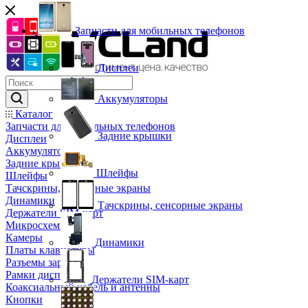
Запчасти для мобильных телефонов
Дисплеи
Аккумуляторы
Каталог
Запчасти для мобильных телефонов
Задние крышки
Дисплеи
Аккумуляторы
Задние крышки
Шлейфы
Шлейфы
Тачскрины, сенсорные экраны
Динамики
Тачскрины, сенсорные экраны
Держатели SIM-карт
Микросхемы
Камеры
Динамики
Платы клавиатуры
Разъемы зарядки
Рамки дисплея
Держатели SIM-карт
Коаксиальный кабель и антенны
Кнопки