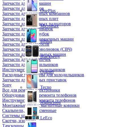
Запчасти для кофемашин
Запчасти для кулеров
OnePlus
Запчасти для кухонных комбаинов
Запчасти для кухонных плит
Запчасти для масляных радиаторов
Micromax
Запчасти для мультиварок
Запчасти для мясорубок
Запчасти для посудомоечных машин
Infinix
Запчасти для пылесосов
Запчасти для микроволновок (СВЧ)
Запчасти для стиральных машин
Blackberry
Запчасти для хлебопечек
Запчасти для холодильников
Инструмент для холодильщиков
Oukitel
Расходные материалы для холодильщиков
Запчасти для игровых приставок
Sony
Tecno
Все для ремонта электроники
Оборудование для ремонта телефонов
Инструменты для ремонта телефонов
Highscreen
Монтажные столы, магнитные коврики
Скальпели, лезвия сменные
Системы хранения
LeEco
Скотчи, изолента
Тачскрины