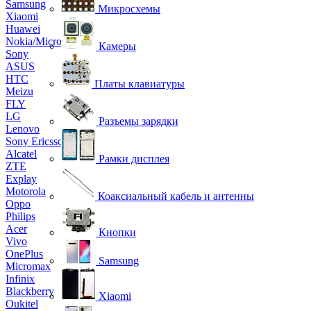
Samsung
Микросхемы
Xiaomi
Huawei
Nokia/Microsoft
Камеры
Sony
ASUS
HTC
Платы клавиатуры
Meizu
FLY
LG
Разъемы зарядки
Lenovo
Sony Ericsson
Alcatel
Рамки дисплея
ZTE
Explay
Motorola
Коаксиальный кабель и антенны
Oppo
Philips
Acer
Кнопки
Vivo
OnePlus
Samsung
Micromax
Infinix
Blackberry
Xiaomi
Oukitel