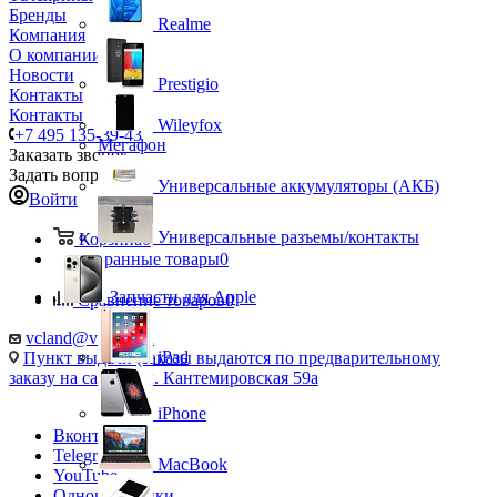
Бренды
Realme
Компания
О компании
Новости
Prestigio
Контакты
Контакты
Wileyfox
+7 495 135-39-43
Мегафон
Заказать звонок
Задать вопрос
Универсальные аккумуляторы (АКБ)
Войти
Универсальные разъемы/контакты
Корзина
0
Избранные товары
0
Запчасти для Apple
Сравнение товаров
0
vcland@vcland.ru
iPad
Пункт выдачи (заказы выдаются по предварительному
заказу на сайте), ул. Кантемировская 59а
iPhone
Вконтакте
Telegram
MacBook
YouTube
Одноклассники