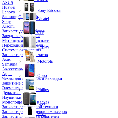
ASUS
Huawei
Sony Ericsson
Lenovo
Samsung Galaxy Tab
Alcatel
Sony
Xiaomi
Запчасти для ноутбуков
ZTE
Зарядные устройства
Матрицы/экраны/дисплеи
Переходники и кабели
Explay
Системы охлаждения
Запчасти для смарт часов
Asus
Motorola
Samsung
Аксессуары
Apple
Oppo
Чехлы для телефонов и накладки
Защитные стекла
Элементы питания
Philips
Держатель
Наушники
Моноподы (Селфи палка)
Acer
Запчасти для бытовой техники
Запчасти для блендеров и миксеров
Vivo
Запчасти для водонагревателей