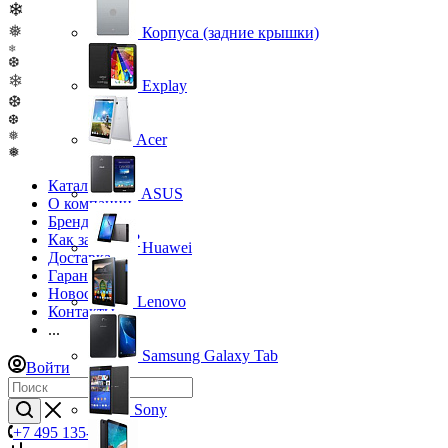
❄
❅
Корпуса (задние крышки)
❄
❆
❄
Explay
❆
❆
❅
Acer
❅
Каталог
ASUS
О компании
Бренды
Как заказать?
Huawei
Доставка
Гарантия
Новости
Lenovo
Контакты
...
Samsung Galaxy Tab
Войти
Sony
+7 495 135-39-43