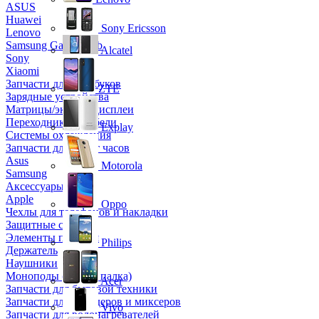
ASUS
Huawei
Sony Ericsson
Lenovo
Samsung Galaxy Tab
Alcatel
Sony
Xiaomi
Запчасти для ноутбуков
ZTE
Зарядные устройства
Матрицы/экраны/дисплеи
Переходники и кабели
Explay
Системы охлаждения
Запчасти для смарт часов
Asus
Motorola
Samsung
Аксессуары
Apple
Oppo
Чехлы для телефонов и накладки
Защитные стекла
Элементы питания
Philips
Держатель
Наушники
Моноподы (Селфи палка)
Acer
Запчасти для бытовой техники
Запчасти для блендеров и миксеров
Vivo
Запчасти для водонагревателей