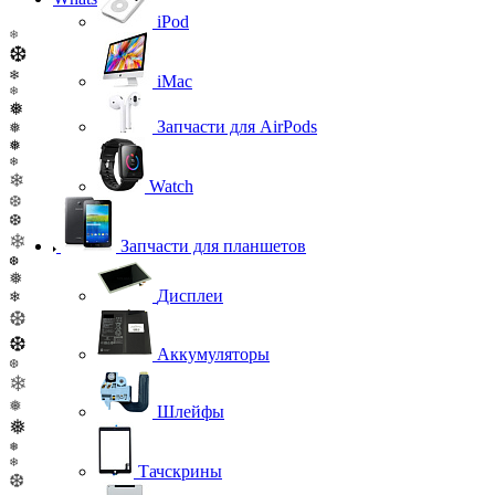
iPod
❄
❆
❄
iMac
❄
❅
Запчасти для AirPods
❅
❅
❄
❄
Watch
❆
❆
❄
Запчасти для планшетов
❆
❅
Дисплеи
❄
❆
❆
Аккумуляторы
❆
❄
❅
Шлейфы
❅
❅
❄
Тачскрины
❆