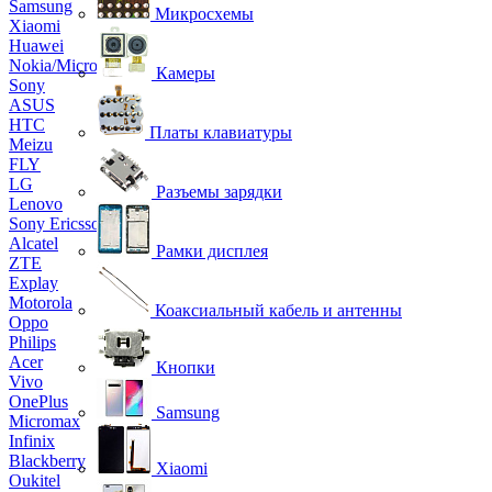
Samsung
Микросхемы
Xiaomi
Huawei
Nokia/Microsoft
Камеры
Sony
ASUS
HTC
Платы клавиатуры
Meizu
FLY
LG
Разъемы зарядки
Lenovo
Sony Ericsson
Alcatel
Рамки дисплея
ZTE
Explay
Motorola
Коаксиальный кабель и антенны
Oppo
Philips
Acer
Кнопки
Vivo
OnePlus
Samsung
Micromax
Infinix
Blackberry
Xiaomi
Oukitel