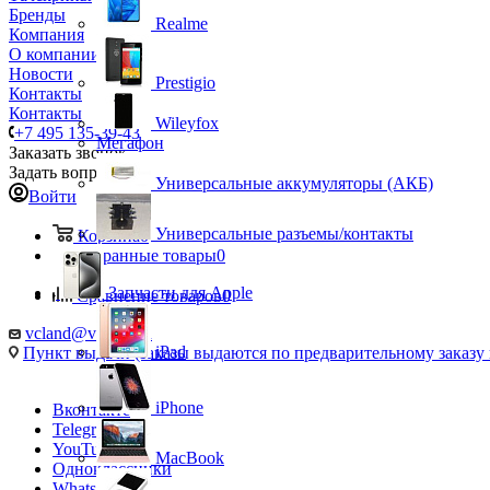
Бренды
Realme
Компания
О компании
Новости
Prestigio
Контакты
Контакты
Wileyfox
+7 495 135-39-43
Мегафон
Заказать звонок
Задать вопрос
Универсальные аккумуляторы (АКБ)
Войти
Универсальные разъемы/контакты
Корзина
0
Избранные товары
0
Запчасти для Apple
Сравнение товаров
0
vcland@vcland.ru
iPad
Пункт выдачи (заказы выдаются по предварительному заказу н
iPhone
Вконтакте
Telegram
YouTube
MacBook
Одноклассники
WhatsApp