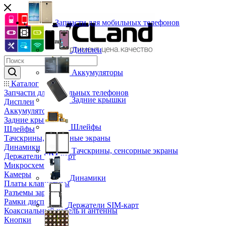
Запчасти для мобильных телефонов
Дисплеи
Аккумуляторы
Каталог
Запчасти для мобильных телефонов
Задние крышки
Дисплеи
Аккумуляторы
Задние крышки
Шлейфы
Шлейфы
Тачскрины, сенсорные экраны
Динамики
Тачскрины, сенсорные экраны
Держатели SIM-карт
Микросхемы
Камеры
Динамики
Платы клавиатуры
Разъемы зарядки
Рамки дисплея
Держатели SIM-карт
Коаксиальный кабель и антенны
Кнопки