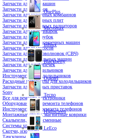
Запчасти для кофемашин
Запчасти для кулеров
OnePlus
Запчасти для кухонных комбаинов
Запчасти для кухонных плит
Запчасти для масляных радиаторов
Micromax
Запчасти для мультиварок
Запчасти для мясорубок
Запчасти для посудомоечных машин
Infinix
Запчасти для пылесосов
Запчасти для микроволновок (СВЧ)
Запчасти для стиральных машин
Blackberry
Запчасти для хлебопечек
Запчасти для холодильников
Инструмент для холодильщиков
Oukitel
Расходные материалы для холодильщиков
Запчасти для игровых приставок
Sony
Tecno
Все для ремонта электроники
Оборудование для ремонта телефонов
Инструменты для ремонта телефонов
Highscreen
Монтажные столы, магнитные коврики
Скальпели, лезвия сменные
Системы хранения
LeEco
Скотчи, изолента
Тачскрины