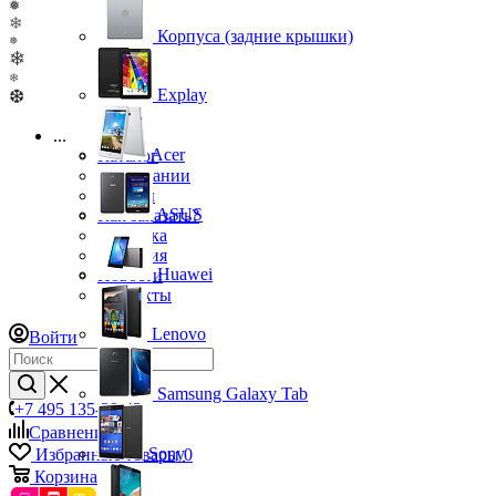
❅
❄
Корпуса (задние крышки)
❅
❄
❄
Explay
❆
...
Acer
Каталог
О компании
Бренды
ASUS
Как заказать?
Доставка
Гарантия
Huawei
Новости
Контакты
Lenovo
Войти
Samsung Galaxy Tab
+7 495 135-39-43
Сравнение
0
Sony
Избранные товары
0
Корзина
0